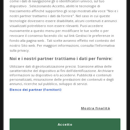
come i dati di navigazione gli o identificatori univoci, sul tuo
Giovedì 18
08.00
dispositivo . Selezionando Accetto, abiliti le tecnologie di
tracciamento affinché supportino gli scopi mostrati alla voce "Noi e i
Arte
Bellinzonese
nostri partner trattiamo i dati da fornire". Nel caso in cui queste
I "Quaderni grigi" di Loredana Müller
tecnologie dovessero essere disabilitate, alcuni contenuti e annunci
visualizzati potrebbero non essere rilevanti. Puoi accedere
nuovamente a questo menu per modificare le tue scelte o per
Biblioteca cantonale
revocare il consenso facendo clic sul link Gestisci le preferenze in
fondo alla pagina web.. Tali scelte avranno effetto nel contesto del
nostro Sito web. Per maggiori informazioni, consulta l'Informativa
sulla privacy.
Noi e i nostri partner trattiamo i dati per fornire:
Utilizzare dati di geolocalizzazione precisi. Scansione attiva delle
caratteristiche del dispositivo ai fini dell’identificazione. Archiviare
informazioni su dispositivo e/o accedervi. Pubblicità e contenuti
personalizzati, misurazione delle prestazioni dei contenuti e degli
annunci, ricerche sul pubblico, sviluppo di servizi.
Elenco dei partner (fornitori)
Mostra finalità
Giovedì 18
08.00
Arte
Mendrisiotto
Accetto