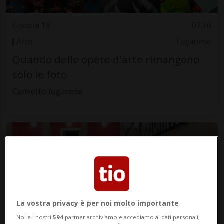
Giovedì 18
07.30
Arte
Luganese
Quando delle opere d'arte rimangono
solo le foto
Canvetto luganese
La vostra privacy è per noi molto importante
Noi e i nostri
594
partner archiviamo e accediamo ai dati personali,