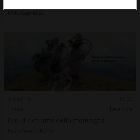
Astrazione - Creazione di Gloria Pasi
Uffici Capifid Sa
Giovedì 18
09.00
Musei
Leventina
Eco. Il richiamo della montagna
Passo San Gottardo