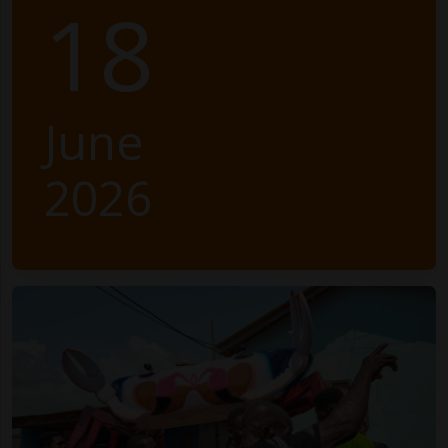
18
June
2026