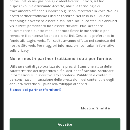
come i dati di navigazione gli o identificatori univoci, sul tuo
La mostra ci guida attraverso gli spazi verdi
dispositivo . Selezionando Accetto, abiliti le tecnologie di
tracciamento affinché supportino gli scopi mostrati alla voce "Noi e i
progettati e descritti dallo scrittore, facendo luce
nostri partner trattiamo i dati da fornire". Nel caso in cui queste
sul legame tra la produzione letteraria di Hesse e
tecnologie dovessero essere disabilitate, alcuni contenuti e annunci
visualizzati potrebbero non essere rilevanti. Puoi accedere
la sua attività di giardinaggio. Nelle sue lettere,
nuovamente a questo menu per modificare le tue scelte o per
revocare il consenso facendo clic sul link Gestisci le preferenze in
Hesse rifletteva sulle fatiche, ma anche sul piacere
fondo alla pagina web.. Tali scelte avranno effetto nel contesto del
nostro Sito web. Per maggiori informazioni, consulta l'Informativa
che l’occuparsi del giardino gli procurava. La
sulla privacy.
mostra esplora le varie sfaccettature dei suoi
Noi e i nostri partner trattiamo i dati per fornire:
giardini intesi come spazi di trasformazione
Utilizzare dati di geolocalizzazione precisi. Scansione attiva delle
caratteristiche del dispositivo ai fini dell’identificazione. Archiviare
personale, riflessione e discorso politico. Attraverso
informazioni su dispositivo e/o accedervi. Pubblicità e contenuti
personalizzati, misurazione delle prestazioni dei contenuti e degli
approcci sensoriali, invita a scoprire i giardini di
annunci, ricerche sul pubblico, sviluppo di servizi.
Hesse come un microcosmo in cui il piccolo e il
Elenco dei partner (fornitori)
quotidiano assumono una dimensione più ampia.
Il giardino diventa così un luogo di cultura e
Mostra finalità
creatività, di crescita e cambiamento. Tra aiuole,
cumuli di compost e alberi da frutto, lo scrittore
Accetto