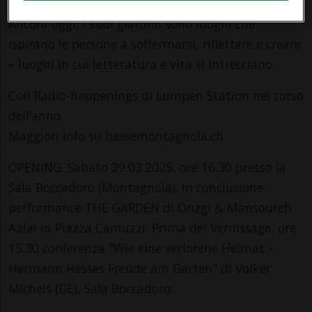
ha trovato risposte alle grandi domande della vita.
Ancora oggi, i suoi giardini sono luoghi che
ispirano le persone a soffermarsi, riflettere e creare
– luoghi in cui letteratura e vita si intrecciano.
Con Radio-happenings di Lumpen Station nel corso
dell’anno
Maggiori info su hessemontagnola.ch
OPENING: Sabato 29.03.2025, ore 16.30 presso la
Sala Boccadoro (Montagnola). In conclusione
performance THE GARDEN di Onzgi & Mansoureh
Aalai in Piazza Camuzzi. Prima del Vernissage, ore
15.30 conferenza "Wie eine verlorene Heimat –
Hermann Hesses Freude am Garten" di Volker
Michels (DE), Sala Boccadoro.