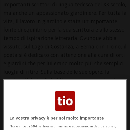
importanti scrittori di lingua tedesca del XX secolo,
ma anche un appassionato giardiniere. Per tutta la
vita, il lavoro in giardino è stata un’importante
fonte di equilibrio per la sua scrittura e allo stesso
tempo di ispirazione letteraria. Ovunque abbia
vissuto, sul Lago di Costanza, a Berna o in Ticino, il
poeta si è dedicato con attenzione alla cura di orti
e giardini che per lui erano molto più che semplici
luoghi di ritiro. Sulla base delle sue opere, la
mostra "Nei giardini di Hesse: tra compost, arte e
consapevolezza" ci porta fino ai giorni nostri, in cui
le questioni della vicinanza alla natura, della
responsabilità e delle risorse limitate sono poste
con grande urgenza di fronte al cambiamento
La vostra privacy è per noi molto importante
climatico.
Noi e i nostri
594
partner archiviamo e accediamo ai dati personali,