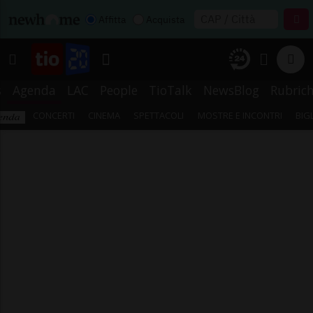
Affitta
Acquista
s
Agenda
LAC
People
TioTalk
NewsBlog
Rubric
CONCERTI
CINEMA
SPETTACOLI
MOSTRE E INCONTRI
BIG