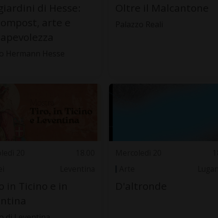
giardini di Hesse:
Oltre il Malcantone
compost, arte e
Palazzo Reali
apevolezza
o Hermann Hesse
ledì 20
18.00
Mercoledì 20
1
i
Leventina
Arte
Luga
ro in Ticino e in
D'altronde
ntina
 di Leventina