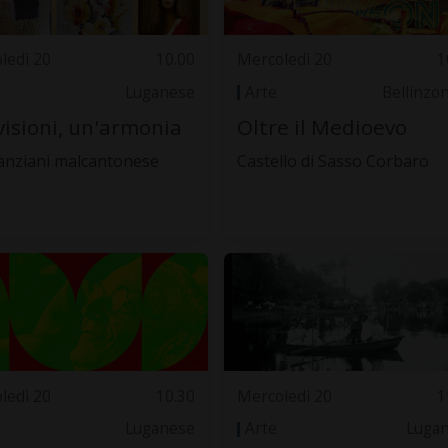
ledì 20
10.00
Mercoledì 20
1
Luganese
Arte
Bellinzo
visioni, un'armonia
Oltre il Medioevo
anziani malcantonese
Castello di Sasso Corbaro
ledì 20
10.30
Mercoledì 20
1
Luganese
Arte
Luga