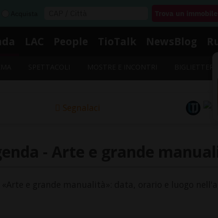
Acquista
nda
LAC
People
TioTalk
NewsBlog
R
EMA
SPETTACOLI
MOSTRE E INCONTRI
BIGLIETTERI
Segnalaci
enda - Arte e grande manual
o «Arte e grande manualità»: data, orario e luogo nell'