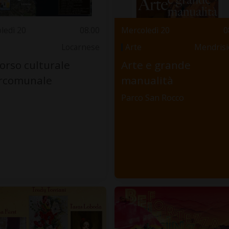
ledì 20
08.00
Mercoledì 20
0
Locarnese
Arte
Mendrisi
orso culturale
Arte e grande
ercomunale
manualità
Parco San Rocco