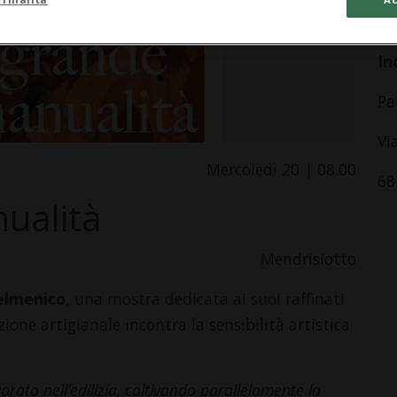
da
In
Pa
Vi
Mercoledì 20 | 08.00
68
ualità
Mendrisiotto
elmenico
, una mostra dedicata ai suoi raffinati
zione artigianale incontra la sensibilità artistica
ato nell’edilizia, coltivando parallelamente la