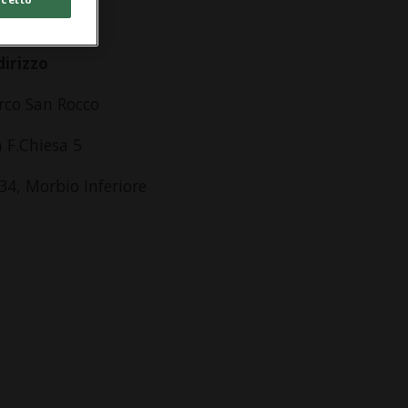
lle 08.00
dirizzo
rco San Rocco
a F.Chiesa 5
34, Morbio Inferiore