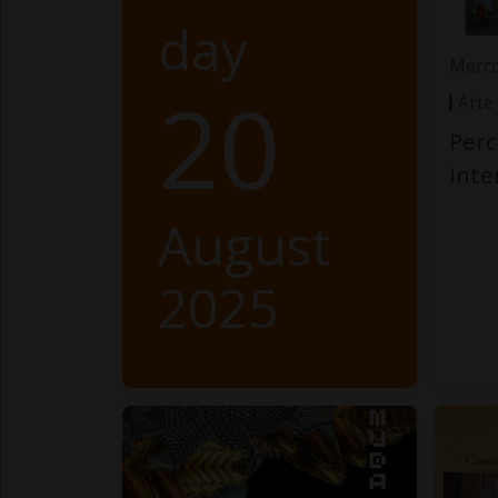
day
Merco
20
Arte
Perc
int
August
2025