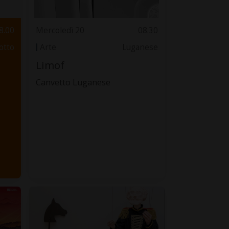
8.00
Mercoledì 20
08.30
otto
Arte
Luganese
Limof
Canvetto Luganese