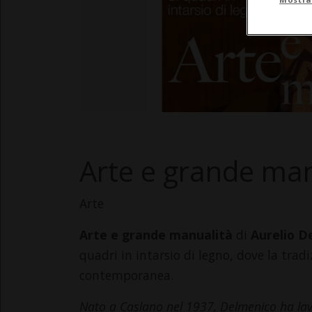
Arte e grande man
Arte
Arte e grande manualità
di
Aurelio D
quadri in intarsio di legno, dove la tradi
contemporanea.
Nato a Caslano nel 1937, Delmenico ha lavor