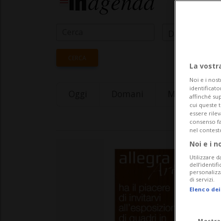
Data Inizio
CERCA
La vostr
Noi e i nost
identificato
Oggi
Domani
Monday 10
affinché sup
cui queste 
essere rile
consenso fac
nel contest
Noi e i n
Utilizzare d
dell’identif
personalizz
di servizi.
Elenco dei
Mostra