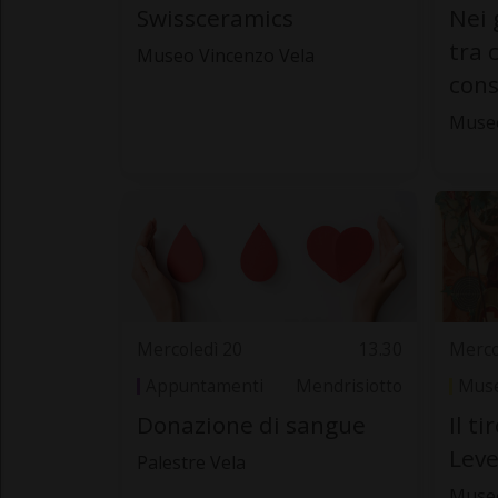
Swissceramics
Nei 
tra 
Museo Vincenzo Vela
cons
Muse
Mercoledì 20
13.30
Merco
Appuntamenti
Mendrisiotto
Muse
Donazione di sangue
Il ti
Leve
Palestre Vela
Museo