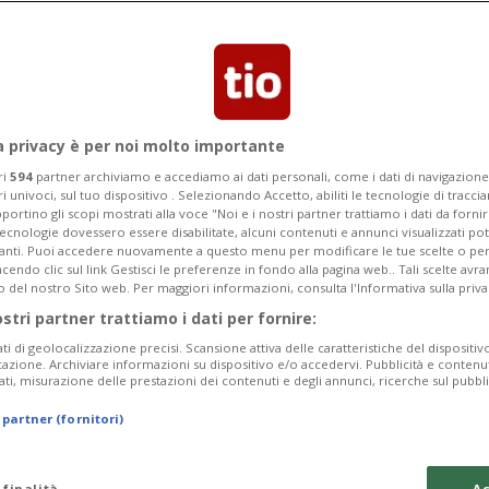
Categoria
Data Fine
a privacy è per noi molto importante
ri
594
partner archiviamo e accediamo ai dati personali, come i dati di navigazione 
ri univoci, sul tuo dispositivo . Selezionando Accetto, abiliti le tecnologie di tracc
Tuesday 11
Wednesday 12
Thursday 13
portino gli scopi mostrati alla voce "Noi e i nostri partner trattiamo i dati da fornir
tecnologie dovessero essere disabilitate, alcuni contenuti e annunci visualizzati 
vanti. Puoi accedere nuovamente a questo menu per modificare le tue scelte o per
endo clic sul link Gestisci le preferenze in fondo alla pagina web.. Tali scelte avr
o del nostro Sito web. Per maggiori informazioni, consulta l'Informativa sulla priva
ostri partner trattiamo i dati per fornire:
In
ati di geolocalizzazione precisi. Scansione attiva delle caratteristiche del dispositivo 
icazione. Archiviare informazioni su dispositivo e/o accedervi. Pubblicità e contenu
Pe
ati, misurazione delle prestazioni dei contenuti e degli annunci, ricerche sul pubbl
da
 partner (fornitori)
a 
tu
 finalità
Ac