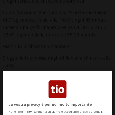
E ogni serata ospiti speciali a sorpresa!
Come funziona? Apertura alle 19:30 lo spettacolo
di Drag cabaret inizia alle 19:45 e ogni 45 minuti
inizierà una performance diversa (20:30 - 21:15 -
22:00) ognuno della durata di 15-20 minuti.
Ma finito lo show non scappare!
Sfoggia le tue mosse migliori fino alla chiusura alle
23:00
Dove? a "El Cid 2" Quartiere Maghetti Piazza
Indipendenza 3 - 6900 Lugano
Dresscode: Te stess*
La vostra privacy è per noi molto importante
maggiori infos su
qhaus.ch
Noi e i nostri
594
partner archiviamo e accediamo ai dati personali,