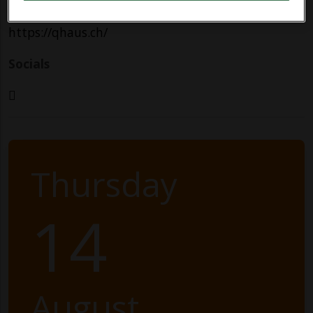
Contatti
https://qhaus.ch/
Socials
Thursday
14
August