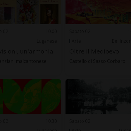
o 02
10.00
Sabato 02
1
Luganese
Arte
Bellinzo
visioni, un'armonia
Oltre il Medioevo
anziani malcantonese
Castello di Sasso Corbaro
o 02
10.30
Sabato 02
1
Luganese
Arte
Luga