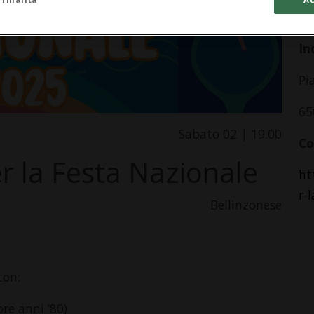
da
In
Pi
65
Sabato 02 | 19.00
Co
r la Festa Nazionale
ht
r-
Bellinzonese
con:
re anni ’80)