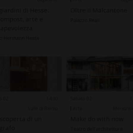
giardini di Hesse:
Oltre il Malcantone
compost, arte e
Palazzo Reali
apevolezza
o Hermann Hesse
o 02
14.00
Sabato 02
1
Valle di Blenio
Arte
Mendrisi
iscoperta di un
Make do with now
grafo
Teatro dell'architettura