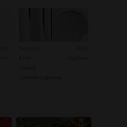
8.00
Sabato 02
08.30
otto
Arte
Luganese
Limof
Canvetto Luganese