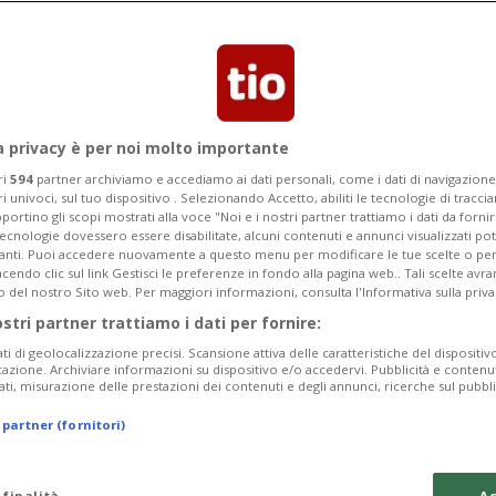
Categoria
Data Fine
a privacy è per noi molto importante
ri
594
partner archiviamo e accediamo ai dati personali, come i dati di navigazione 
ri univoci, sul tuo dispositivo . Selezionando Accetto, abiliti le tecnologie di tracc
Monday 10
Tuesday 11
Wednesday 12
portino gli scopi mostrati alla voce "Noi e i nostri partner trattiamo i dati da fornir
tecnologie dovessero essere disabilitate, alcuni contenuti e annunci visualizzati 
vanti. Puoi accedere nuovamente a questo menu per modificare le tue scelte o per
endo clic sul link Gestisci le preferenze in fondo alla pagina web.. Tali scelte avr
o del nostro Sito web. Per maggiori informazioni, consulta l'Informativa sulla priva
ostri partner trattiamo i dati per fornire:
In
ati di geolocalizzazione precisi. Scansione attiva delle caratteristiche del dispositivo 
icazione. Archiviare informazioni su dispositivo e/o accedervi. Pubblicità e contenu
Pe
ati, misurazione delle prestazioni dei contenuti e degli annunci, ricerche sul pubbl
da
 partner (fornitori)
a 
Gi
 finalità
Ac