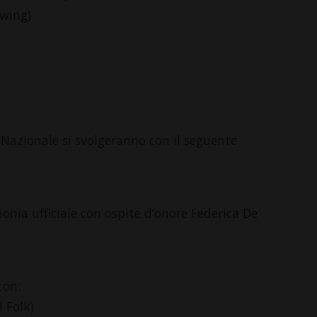
Swing)
a Nazionale si svolgeranno con il seguente
nia ufficiale con ospite d’onore Federica De
con:
l Folk)