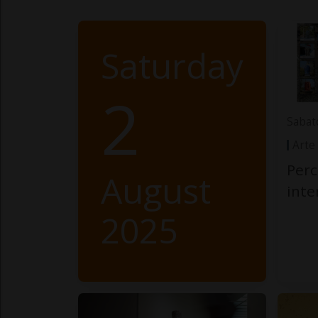
Saturday
2
Sabat
Arte
Perc
August
int
2025