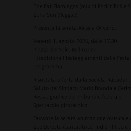
The Fat Flamingos (mix di Rock’n’Roll e 
Zona Sun (Reggae).
Presenta la serata Alessia Oliverio.
Venerdì 1. agosto 2025, dalle 17.30
Piazza del Sole, Bellinzona
I tradizionali festeggiamenti della Fest
programma:
Risottata offerta dalla Società Rabadan
Saluto del Sindaco Mario Branda e Cerimo
Rossa, giudice del Tribunale federale.
Spettacolo pirotecnico
Durante la serata animazione musicale 
Zoe Beretta (cantautrice, Indie, il Pop e i