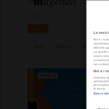
Data Inizio
CERCA
La vostr
Noi e i nost
identificato
Oggi
Domani
Sunday 09
affinché sup
cui queste 
essere rile
consenso fac
nel contest
Noi e i n
Utilizzare d
dell’identif
personalizz
di servizi.
Elenco dei
Mostra