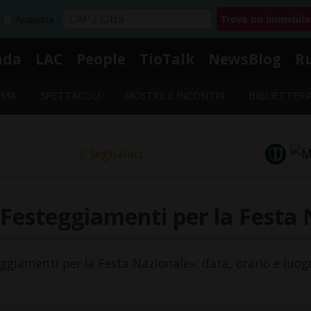
Acquista
nda
LAC
People
TioTalk
NewsBlog
R
EMA
SPETTACOLI
MOSTRE E INCONTRI
BIGLIETTERI
Segnalaci
 Festeggiamenti per la Festa 
eggiamenti per la Festa Nazionale»: data, orario e luog