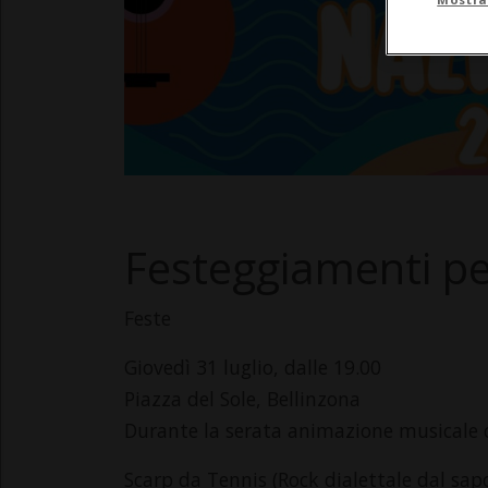
Festeggiamenti pe
Feste
Giovedì 31 luglio, dalle 19.00
Piazza del Sole, Bellinzona
Durante la serata animazione musicale 
Scarp da Tennis (Rock dialettale dal sapo