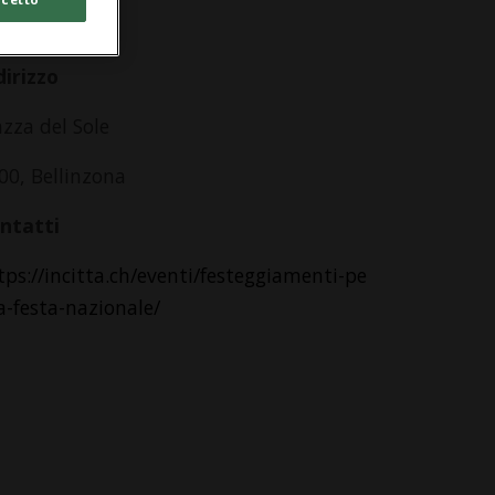
lle 19.00
dirizzo
azza del Sole
00, Bellinzona
ntatti
tps://incitta.ch/eventi/festeggiamenti-pe
la-festa-nazionale/