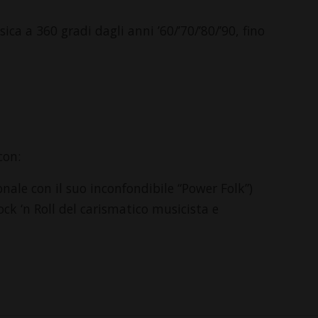
a a 360 gradi dagli anni ’60/’70/’80/’90, fino
con:
nale con il suo inconfondibile “Power Folk”)
ck ‘n Roll del carismatico musicista e