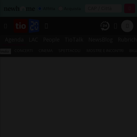
Affitta
Acquista
Agenda
LAC
People
TioTalk
NewsBlog
Rubrich
CONCERTI
CINEMA
SPETTACOLI
MOSTRE E INCONTRI
BIG