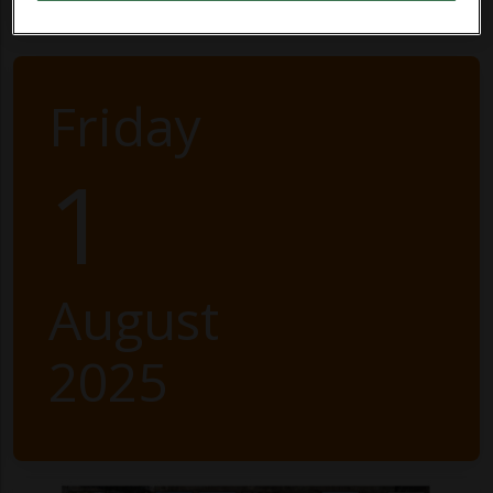
Friday
1
August
2025