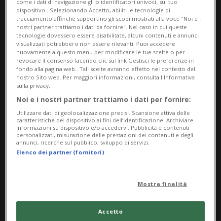
come i dati di navigazione gli o identificatori univoci, sul tuo
autori del progetto e di rappresentanti degli enti
dispositivo . Selezionando Accetto, abiliti le tecnologie di
tracciamento affinché supportino gli scopi mostrati alla voce "Noi e i
sostenitori, con accesso su invito solo per
nostri partner trattiamo i dati da fornire". Nel caso in cui queste
inaugurazione evento.
tecnologie dovessero essere disabilitate, alcuni contenuti e annunci
visualizzati potrebbero non essere rilevanti. Puoi accedere
nuovamente a questo menu per modificare le tue scelte o per
Info Evento
revocare il consenso facendo clic sul link Gestisci le preferenze in
fondo alla pagina web.. Tali scelte avranno effetto nel contesto del
nostro Sito web. Per maggiori informazioni, consulta l'Informativa
Friday 1 August 2025
sulla privacy.
dalle 16.00
Noi e i nostri partner trattiamo i dati per fornire:
Utilizzare dati di geolocalizzazione precisi. Scansione attiva delle
Indirizzo
caratteristiche del dispositivo ai fini dell’identificazione. Archiviare
informazioni su dispositivo e/o accedervi. Pubblicità e contenuti
personalizzati, misurazione delle prestazioni dei contenuti e degli
Swissminiatur
annunci, ricerche sul pubblico, sviluppo di servizi.
Elenco dei partner (fornitori)
6815, Melide
Contatti
Mostra finalità
https://artefusa.art/
Accetto