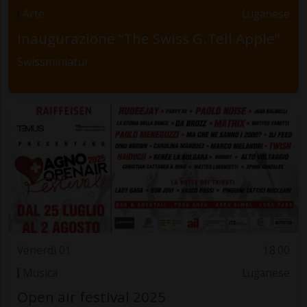
Arte
Luganese
Inaugurazione “The Swiss G.Tell Apple”
Swissminiatur
Venerdì 01
18.00
Musica
Luganese
Open air festival 2025