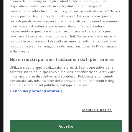
come i dati di navigazione gli o identificatori univoci, sul tuo
Arte
Locarnese
dispositivo . Selezionando Accetto, abiliti le tecnologie di
tracciamento affinché supportino gli scopi mostrati alla voce "Noi e i
Percorso culturale intercomunale
nostri partner trattiamo i dati da fornire". Nel caso in cui queste
tecnologie dovessero essere disabilitate, alcuni contenuti e annunci
visualizzati potrebbero non essere rilevanti. Puoi accedere
nuovamente a questo menu per modificare le tue scelte o per
revocare il consenso facendo clic sul link Gestisci le preferenze in
fondo alla pagina web.. Tali scelte avranno effetto nel contesto del
nostro Sito web. Per maggiori informazioni, consulta l'Informativa
sulla privacy.
Noi e i nostri partner trattiamo i dati per fornire:
Utilizzare dati di geolocalizzazione precisi. Scansione attiva delle
caratteristiche del dispositivo ai fini dell’identificazione. Archiviare
informazioni su dispositivo e/o accedervi. Pubblicità e contenuti
personalizzati, misurazione delle prestazioni dei contenuti e degli
annunci, ricerche sul pubblico, sviluppo di servizi.
Elenco dei partner (fornitori)
Mercoledì 23
08.30
Arte
Luganese
Mostra finalità
Limof
Canvetto Luganese
Accetto