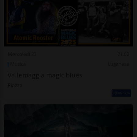
Mercoledì 23
21.00
Musica
Luganese
Vallemaggia magic blues
Piazza