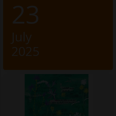
23
July
2025