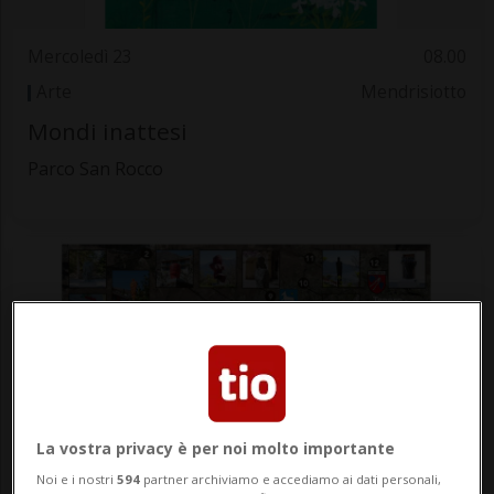
Mercoledì 23
08.00
Arte
Mendrisiotto
Mondi inattesi
Parco San Rocco
La vostra privacy è per noi molto importante
Mercoledì 23
08.00
Noi e i nostri
594
partner archiviamo e accediamo ai dati personali,