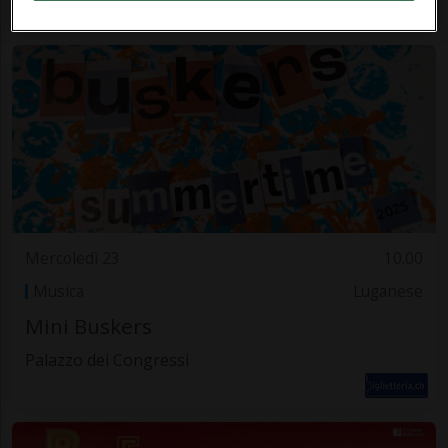
Mercoledì 23
10.00
Musica
Luganese
Mini Buskers
Palazzo dei Congressi