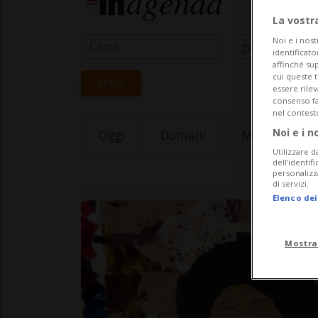
La vostr
Noi e i nost
Data Inizio
identificato
affinché sup
cui queste 
CERCA
essere rile
consenso fac
nel contest
Noi e i n
Oggi
Domani
Monday 10
Utilizzare d
dell’identif
personalizz
di servizi.
Elenco dei
Mostra