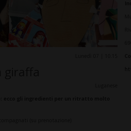
In
Mu
Ri
69
Lunedì 07 | 10.15
Co
a giraffa
ht
Luganese
o: ecco gli ingredienti per un ritratto molto
ccompagnati (su prenotazione)