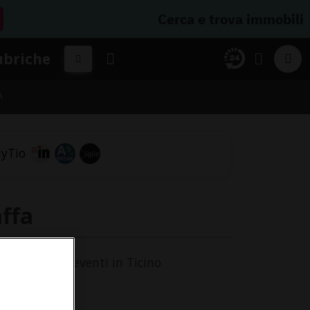
Cerca e trova immobili
ubriche
A
affa
'agenda degli eventi in Ticino