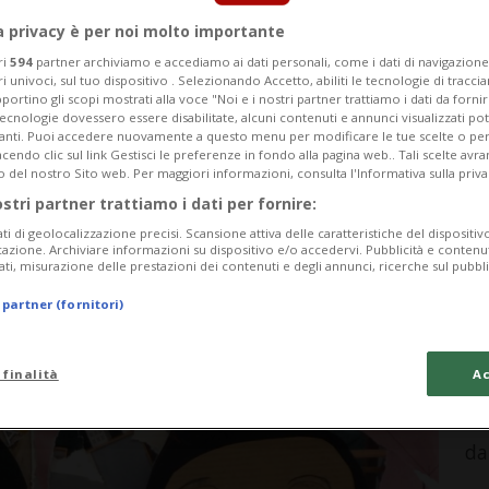
a privacy è per noi molto importante
Categoria
ri
594
partner archiviamo e accediamo ai dati personali, come i dati di navigazione 
Data Fine
ri univoci, sul tuo dispositivo . Selezionando Accetto, abiliti le tecnologie di tracc
portino gli scopi mostrati alla voce "Noi e i nostri partner trattiamo i dati da fornir
tecnologie dovessero essere disabilitate, alcuni contenuti e annunci visualizzati 
vanti. Puoi accedere nuovamente a questo menu per modificare le tue scelte o per
endo clic sul link Gestisci le preferenze in fondo alla pagina web.. Tali scelte avr
o del nostro Sito web. Per maggiori informazioni, consulta l'Informativa sulla priva
ostri partner trattiamo i dati per fornire:
Tuesday 11
Wednesday 12
Thursday 13
ati di geolocalizzazione precisi. Scansione attiva delle caratteristiche del dispositivo 
icazione. Archiviare informazioni su dispositivo e/o accedervi. Pubblicità e contenu
ati, misurazione delle prestazioni dei contenuti e degli annunci, ricerche sul pubbl
 partner (fornitori)
In
Pe
 finalità
Ac
Mo
da