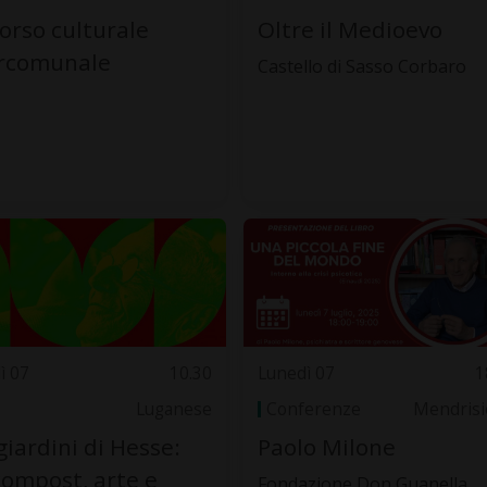
orso culturale
Oltre il Medioevo
ercomunale
Castello di Sasso Corbaro
ì 07
10.30
Lunedì 07
1
Luganese
Conferenze
Mendrisi
giardini di Hesse:
Paolo Milone
compost, arte e
Fondazione Don Guanella