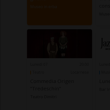
cons
Museo in erba
Muse
Lunedì 07
20.00
Luned
Teatro
Locarnese
Musi
Commedia Origen
Lune
“Tredeschin”
Bar I
Teatro Dimitri