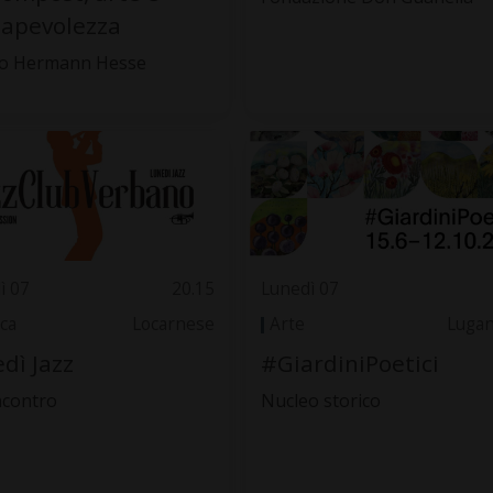
apevolezza
o Hermann Hesse
ì 07
20.15
Lunedì 07
ca
Locarnese
Arte
Luga
dì Jazz
#GiardiniPoetici
ncontro
Nucleo storico