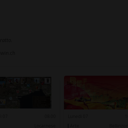
tratto.
ewin.ch
ì 07
08.00
Lunedì 07
1
Locarnese
Arte
Bellinzo