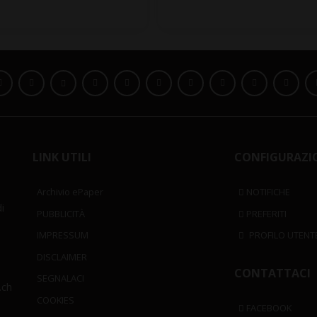
LINK UTILI
CONFIGURAZI
Archivio ePaper
NOTIFICHE
i
PUBBLICITÀ
PREFERITI
IMPRESSUM
PROFILO UTENT
DISCLAIMER
CONTATTACI
SEGNALACI
.ch
COOKIES
FACEBOOK