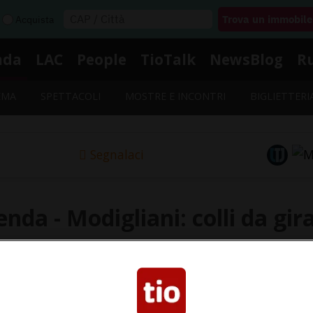
Acquista
nda
LAC
People
TioTalk
NewsBlog
R
EMA
SPETTACOLI
MOSTRE E INCONTRI
BIGLIETTERI
Segnalaci
nda - Modigliani: colli da gir
 «Modigliani: colli da giraffa»: data, orario e luogo nell