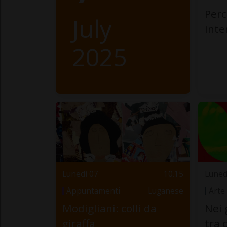
Perc
July
int
2025
Lunedì 07
10.15
Luned
Appuntamenti
Luganese
Arte
Modigliani: colli da
Nei 
giraffa
tra 