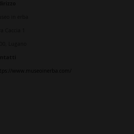
dirizzo
seo in erba
va Caccia 1
00, Lugano
ntatti
tps://www.museoinerba.com/