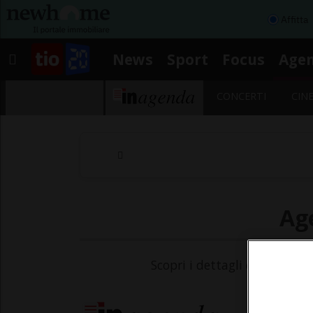
Affitta
News
Sport
Focus
Age
CONCERTI
CIN
Age
Scopri i dettagli dell'evento