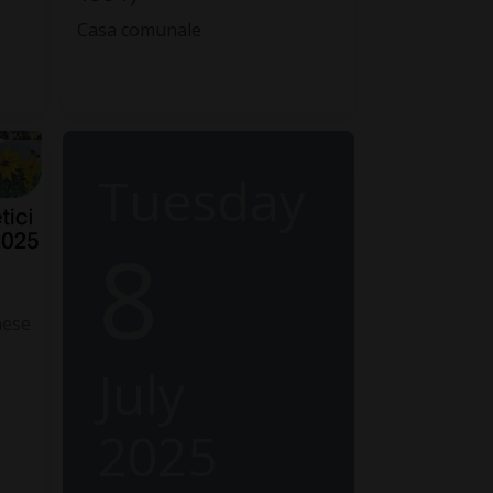
Casa comunale
Tuesday
8
nese
July
2025