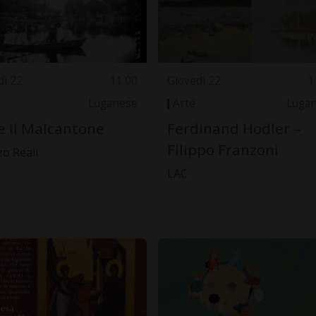
dì 22
11.00
Giovedì 22
1
Luganese
Arte
Luga
e il Malcantone
Ferdinand Hodler –
Filippo Franzoni
zo Reali
LAC