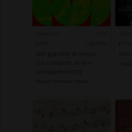
Giovedì 22
10.30
Giove
Arte
Luganese
Arte
Nei giardini di Hesse:
Oltr
tra compost, arte e
Palaz
consapevolezza
Museo Hermann Hesse