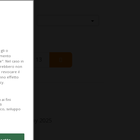
Località
gli o
iamento
Thursday 13
e". Nel caso in
potrebbero non
 revocare il
anno effetto
cy.
fo Evento
ai fini
ti
-65
ico, sviluppo
ursday 22 May 2025
lle 18.30
cetto