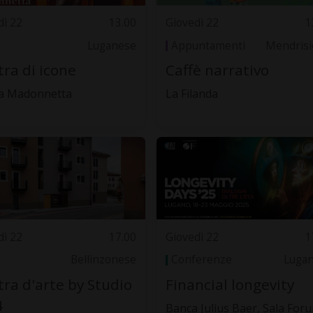
dì 22
13.00
Giovedì 22
1
Luganese
Appuntamenti
Mendrisi
ra di icone
Caffè narrativo
a Madonnetta
La Filanda
dì 22
17.00
Giovedì 22
1
Bellinzonese
Conferenze
Luga
ra d'arte by Studio
Financial longevity
4
Banca Julius Baer, Sala For