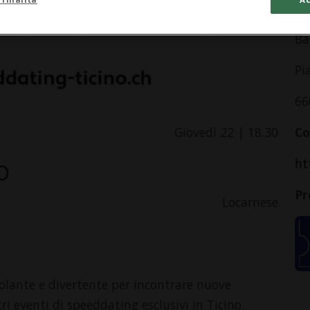
In
Ba
Pi
66
Giovedì 22 | 18.30
Co
o
ht
Pr
Locarnese
molante e divertente per incontrare nuove
ri eventi di speeddating esclusivi in Ticino.