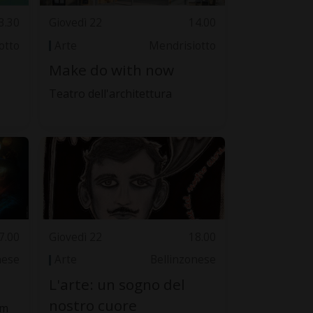
3.30
Giovedì 22
14.00
otto
Arte
Mendrisiotto
Make do with now
Teatro dell'architettura
7.00
Giovedì 22
18.00
nese
Arte
Bellinzonese
L'arte: un sogno del
nostro cuore
um