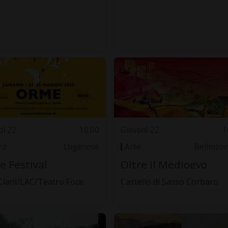
dì 22
10.00
Giovedì 22
1
ro
Luganese
Arte
Bellinzo
 Festival
Oltre il Medioevo
 Ciani/LAC/Teatro Foce
Castello di Sasso Corbaro