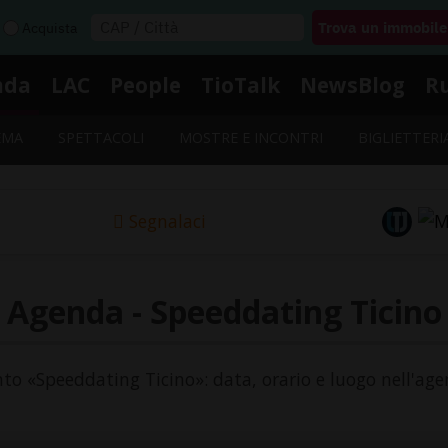
Acquista
nda
LAC
People
TioTalk
NewsBlog
R
EMA
SPETTACOLI
MOSTRE E INCONTRI
BIGLIETTERI
Segnalaci
Agenda - Speeddating Ticino
ento «Speeddating Ticino»: data, orario e luogo nell'age