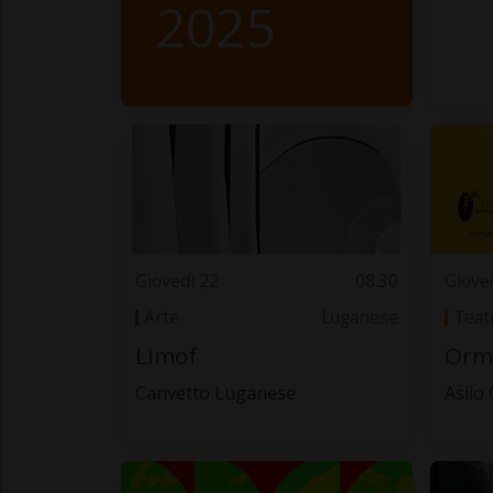
2025
Giovedì 22
08.30
Giove
Arte
Luganese
Teat
Limof
Orme
Canvetto Luganese
Asilo