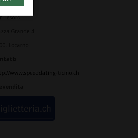
dirizzo
r Tesoro
azza Grande 4
00, Locarno
ntatti
tp://www.speeddating-ticino.ch
evendita