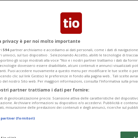
Categoria
Data Fine
a privacy è per noi molto importante
ri
594
partner archiviamo e accediamo ai dati personali, come i dati di navigazione 
ri univoci, sul tuo dispositivo . Selezionando Accetto, abiliti le tecnologie di tracc
Monday 10
Tuesday 11
Wednesday 12
portino gli scopi mostrati alla voce "Noi e i nostri partner trattiamo i dati da fornir
tecnologie dovessero essere disabilitate, alcuni contenuti e annunci visualizzati 
vanti. Puoi accedere nuovamente a questo menu per modificare le tue scelte o per
endo clic sul link Gestisci le preferenze in fondo alla pagina web.. Tali scelte avr
o del nostro Sito web. Per maggiori informazioni, consulta l'Informativa sulla priva
ostri partner trattiamo i dati per fornire:
In
ati di geolocalizzazione precisi. Scansione attiva delle caratteristiche del dispositivo 
icazione. Archiviare informazioni su dispositivo e/o accedervi. Pubblicità e contenu
50
ati, misurazione delle prestazioni dei contenuti e degli annunci, ricerche sul pubbl
Th
 partner (fornitori)
da
 finalità
Ac