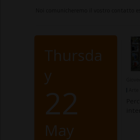
Noi comunicheremo il vostro contatto e
Thursda
y
Giove
22
Arte
Perc
int
May