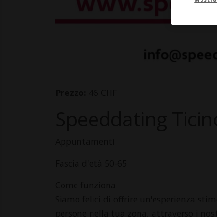
Prezzo:
46 CHF
Speeddating Ticin
Appuntamenti
Fascia d'età 50-65
Come funziona
Siamo felici di offrire un'esperienza sti
persone nella tua zona, attraverso i nost