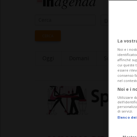
Data Inizio
CERCA
La vostr
Noi e i nost
identificato
Oggi
Domani
Sunday 09
affinché sup
cui queste 
essere rile
consenso fac
nel contest
Noi e i n
Utilizzare d
dell’identif
personalizz
di servizi.
Elenco dei
Mostra