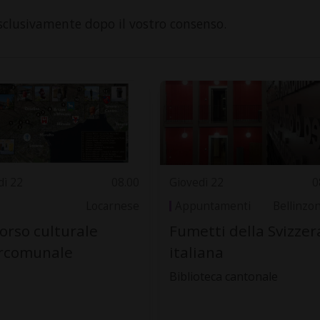
sclusivamente dopo il vostro consenso.
dì 22
08.00
Giovedì 22
0
Locarnese
Appuntamenti
Bellinzo
orso culturale
Fumetti della Svizzer
ercomunale
italiana
Biblioteca cantonale