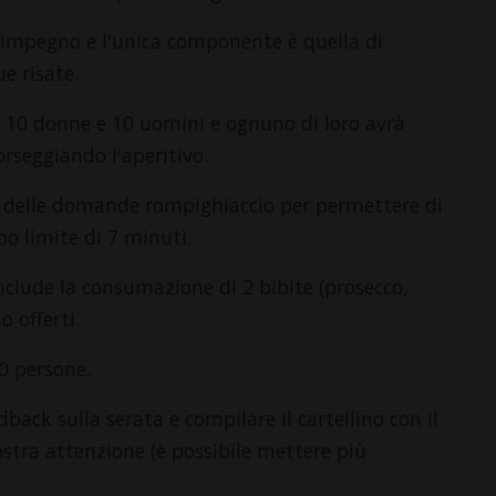
za impegno e l'unica componente è quella di
e risate.
 10 donne e 10 uomini e ognuno di loro avrà
orseggiando l'aperitivo.
 delle domande rompighiaccio per permettere di
o limite di 7 minuti.
 include la consumazione di 2 bibite (prosecco,
o offerti.
0 persone.
back sulla serata e compilare il cartellino con il
stra attenzione (è possibile mettere più