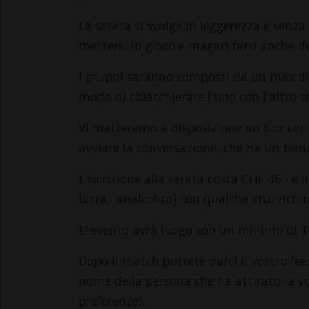
​La serata si svolge in leggerezza e sen
mettersi in gioco e magari farsi anche du
I gruppi saranno composti da un max di
modo di chiacchierare l'uno con l'altro s
Vi metteremo a disposizione un box con
avviare la conversazione, che ha un temp
L'iscrizione alla serata costa CHF 46.- e
birra, analcolico) con qualche stuzzichin
L’ evento avrà luogo con un minimo di 1
Dopo il match potrete darci il vostro feed
nome della persona che ha attirato la vo
preferenze).