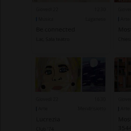
Giovedì 22
12.30
Giove
Musica
Luganese
Arte
Be connected
Most
Lac, Sala teatro
Chies
Giovedì 22
16.30
Giove
Arte
Mendrisiotto
Arte
Lucrezia
Most
354
Club '74