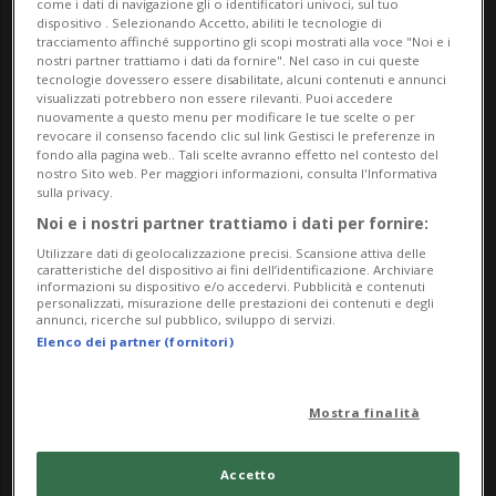
come i dati di navigazione gli o identificatori univoci, sul tuo
destinatari? Chiunque vorrà leggerle. O meglio, per
dispositivo . Selezionando Accetto, abiliti le tecnologie di
chiunque vorrà ascoltarle, le «cartoline» saranno
tracciamento affinché supportino gli scopi mostrati alla voce "Noi e i
nostri partner trattiamo i dati da fornire". Nel caso in cui queste
narrate a viva voce dai due viaggiatori nella serata
tecnologie dovessero essere disabilitate, alcuni contenuti e annunci
visualizzati potrebbero non essere rilevanti. Puoi accedere
in Biblioteca.
nuovamente a questo menu per modificare le tue scelte o per
revocare il consenso facendo clic sul link Gestisci le preferenze in
fondo alla pagina web.. Tali scelte avranno effetto nel contesto del
Introdurrà la serata Paola Piffaretti, Biblioteca
nostro Sito web. Per maggiori informazioni, consulta l'Informativa
cantonale di Bellinzona.
sulla privacy.
Noi e i nostri partner trattiamo i dati per fornire:
Info Evento
Utilizzare dati di geolocalizzazione precisi. Scansione attiva delle
caratteristiche del dispositivo ai fini dell’identificazione. Archiviare
informazioni su dispositivo e/o accedervi. Pubblicità e contenuti
Wednesday 21 May 2025
personalizzati, misurazione delle prestazioni dei contenuti e degli
dalle 18.30
annunci, ricerche sul pubblico, sviluppo di servizi.
Elenco dei partner (fornitori)
Indirizzo
Mostra finalità
Biblioteca cantonale
Viale Stefano Franscini 30a
Accetto