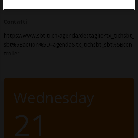
6500, Bellinzona
Contatti
https://www.sbt.ti.ch/agenda/dettaglio?tx_tichsbt_
sbt%5Baction%5D=agenda&tx_tichsbt_sbt%5Bcon
troller
Wednesday
21