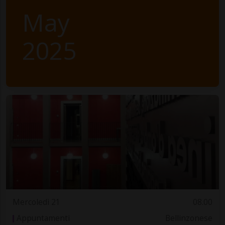
May
2025
Mercoledì 21
08.00
Appuntamenti
Bellinzonese