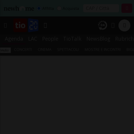
Affitta
Acquista
Agenda
LAC
People
TioTalk
NewsBlog
Rubrich
CONCERTI
CINEMA
SPETTACOLI
MOSTRE E INCONTRI
BIG