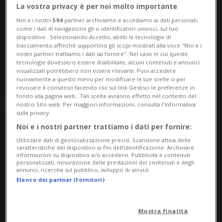
La vostra privacy è per noi molto importante
Noi e i nostri
594
partner archiviamo e accediamo ai dati personali,
Martedì 20
08.00
come i dati di navigazione gli o identificatori univoci, sul tuo
dispositivo . Selezionando Accetto, abiliti le tecnologie di
Appuntamenti
Bellinzonese
tracciamento affinché supportino gli scopi mostrati alla voce "Noi e i
nostri partner trattiamo i dati da fornire". Nel caso in cui queste
Fumetti della Svizzera italiana
tecnologie dovessero essere disabilitate, alcuni contenuti e annunci
visualizzati potrebbero non essere rilevanti. Puoi accedere
Biblioteca cantonale
nuovamente a questo menu per modificare le tue scelte o per
revocare il consenso facendo clic sul link Gestisci le preferenze in
fondo alla pagina web.. Tali scelte avranno effetto nel contesto del
nostro Sito web. Per maggiori informazioni, consulta l'Informativa
sulla privacy.
Noi e i nostri partner trattiamo i dati per fornire:
Utilizzare dati di geolocalizzazione precisi. Scansione attiva delle
caratteristiche del dispositivo ai fini dell’identificazione. Archiviare
informazioni su dispositivo e/o accedervi. Pubblicità e contenuti
personalizzati, misurazione delle prestazioni dei contenuti e degli
annunci, ricerche sul pubblico, sviluppo di servizi.
Elenco dei partner (fornitori)
Mostra finalità
Martedì 20
08.00