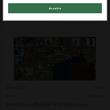
Arte
Mendrisiotto
Accetto
Piccoli gesti
Casa anziani Giardino
Martedì 20
08.00
Arte
Locarnese
Percorso culturale intercomunale