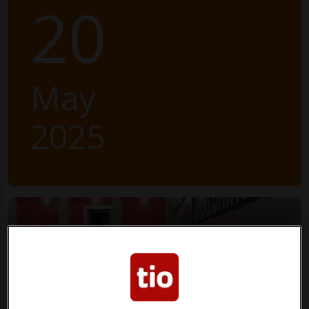
20
May
2025