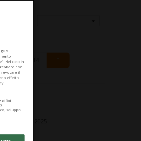
Località
gli o
iamento
Friday 14
e". Nel caso in
potrebbero non
 revocare il
anno effetto
cy.
fo Evento
ai fini
ti
r tutti
ico, sviluppo
nday 18 May 2025
lle 07.30
cetto