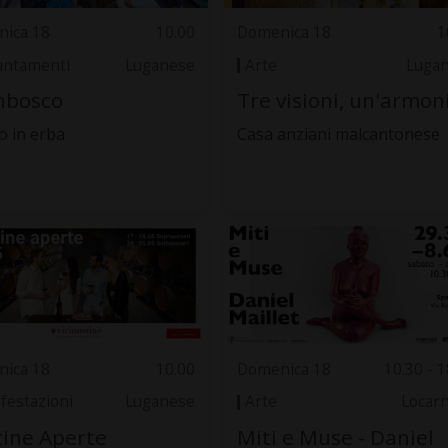
ica 18
10.00
Domenica 18
1
ntamenti
Luganese
Arte
Luga
nbosco
Tre visioni, un'armon
 in erba
Casa anziani malcantonese
ica 18
10.00
Domenica 18
10.30 - 1
festazioni
Luganese
Arte
Locar
ine Aperte
Miti e Muse - Daniel