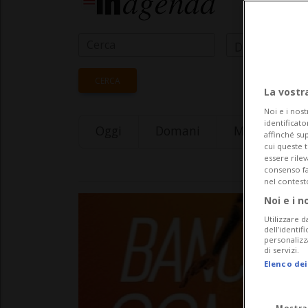
Data Inizio
CERCA
La vostr
Noi e i nost
identificato
Oggi
Domani
Monday 10
affinché sup
cui queste 
essere rile
consenso fac
nel contest
Noi e i n
Utilizzare d
dell’identif
personalizz
di servizi.
Elenco dei
Mostra