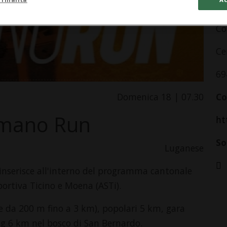
In
C
Ce
69
Domenica 18 | 07.30
Co
omano Run
ht
So
Luganese
i inserisce all'interno del programma cantonale
portiva Ticino e Moena (ASTi).
re da 200 m fino a 3 km), popolari 5 km, gara
ng 6 km nel bosco di San Bernardo.