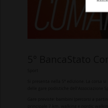
5° BancaStato C
Sport
Si presenta nella 5° edizione. La corsa s
delle gare podistiche dell'Associazione S
Gare previste: bambini (percorsi a parti
principale 7 km, walking e nordic walki