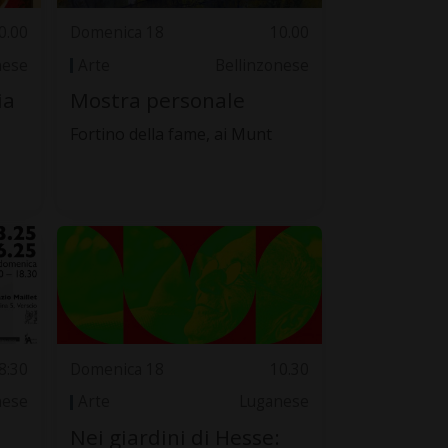
0.00
Domenica 18
10.00
nese
Arte
Bellinzonese
ia
Mostra personale
Fortino della fame, ai Munt
8:30
Domenica 18
10.30
nese
Arte
Luganese
Nei giardini di Hesse: