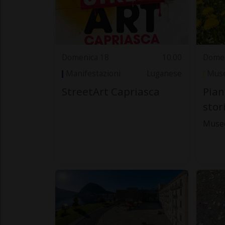
Domenica 18
10.00
Domen
Manifestazioni
Luganese
Muse
StreetArt Capriasca
Pian
stor
Museo