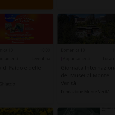
ica 18
10.00
Domenica 18
1
ntamenti
Leventina
Appuntamenti
Locar
a di Faido e delle
Giornata Internazion
dei Musei al Monte
Verità
Ghiaccio
Fondazione Monte Verità