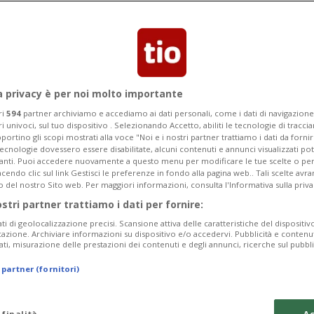
Categoria
Data Fine
a privacy è per noi molto importante
ri
594
partner archiviamo e accediamo ai dati personali, come i dati di navigazione 
ri univoci, sul tuo dispositivo . Selezionando Accetto, abiliti le tecnologie di tracc
Tuesday 11
Wednesday 12
Thursday 13
portino gli scopi mostrati alla voce "Noi e i nostri partner trattiamo i dati da fornir
tecnologie dovessero essere disabilitate, alcuni contenuti e annunci visualizzati 
vanti. Puoi accedere nuovamente a questo menu per modificare le tue scelte o per
endo clic sul link Gestisci le preferenze in fondo alla pagina web.. Tali scelte avr
o del nostro Sito web. Per maggiori informazioni, consulta l'Informativa sulla priva
ostri partner trattiamo i dati per fornire:
In
ati di geolocalizzazione precisi. Scansione attiva delle caratteristiche del dispositivo 
icazione. Archiviare informazioni su dispositivo e/o accedervi. Pubblicità e contenu
Pe
ati, misurazione delle prestazioni dei contenuti e degli annunci, ricerche sul pubbl
Su
 partner (fornitori)
da
 finalità
Ac