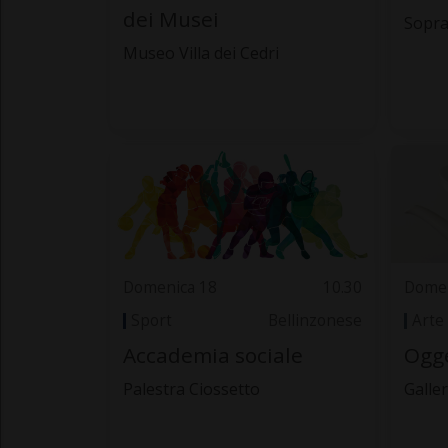
dei Musei
Sopra
Museo Villa dei Cedri
Domenica 18
10.30
Domen
Sport
Bellinzonese
Arte
Accademia sociale
Ogge
Palestra Ciossetto
Galle