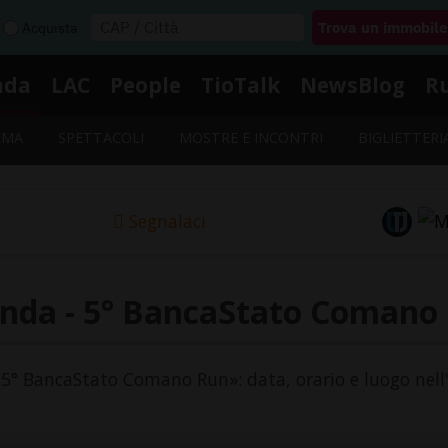
Acquista
nda
LAC
People
TioTalk
NewsBlog
R
EMA
SPETTACOLI
MOSTRE E INCONTRI
BIGLIETTERI
Segnalaci
nda - 5° BancaStato Comano
 «5° BancaStato Comano Run»: data, orario e luogo nell