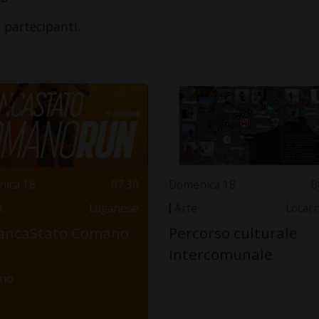
i partecipanti.
ica 18
07.30
Domenica 18
0
t
Luganese
Arte
Locar
BancaStato Comano
Percorso culturale
intercomunale
no