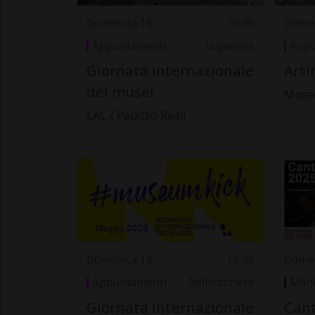
Domenica 18
10.00
Domen
Appuntamenti
Luganese
Appu
Giornata internazionale
Arti
dei musei
Museo
LAC / Palazzo Reali
Domenica 18
10.00
Domen
Appuntamenti
Bellinzonese
Mani
Giornata internazionale
Cant