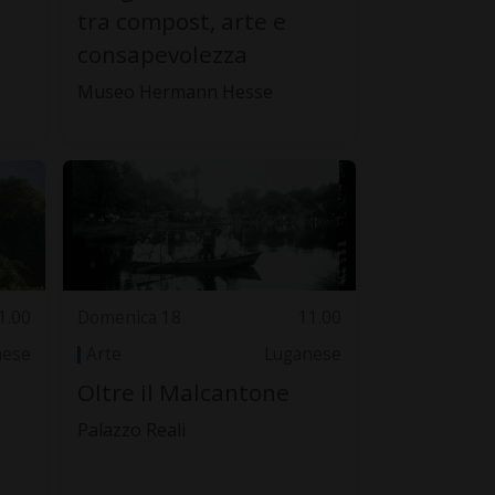
tra compost, arte e
consapevolezza
Museo Hermann Hesse
1.00
Domenica 18
11.00
nese
Arte
Luganese
Oltre il Malcantone
Palazzo Reali