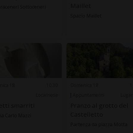
Maillet
raceneri Sottoceneri
Spazio Maillet
ica 18
10.30
Domenica 18
1
Locarnese
Appuntamenti
Luga
tti smarriti
Pranzo al grotto del
Castelletto
ria Carlo Mazzi
Partenza da piazza Motta