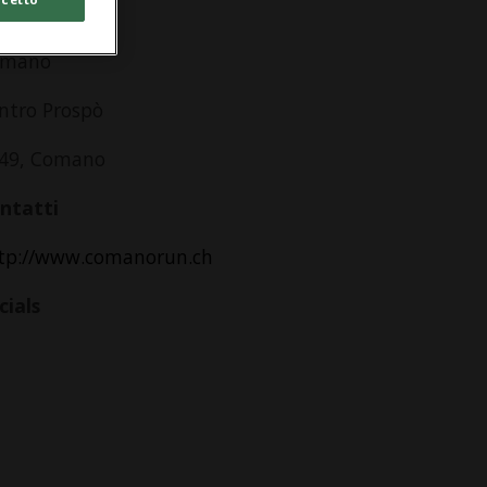
dirizzo
omano
ntro Prospò
49, Comano
ntatti
tp://www.comanorun.ch
cials