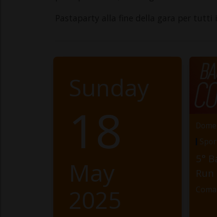
Pastaparty alla fine della gara per tutti 
Sunday
18
Domen
Spor
5° 
May
Run
2025
Coma