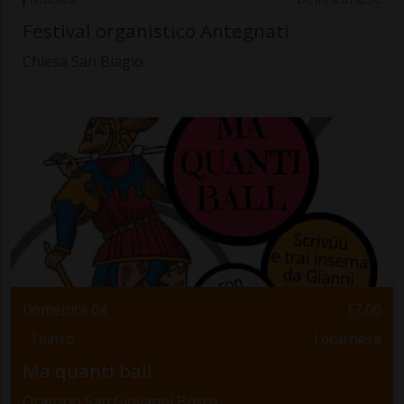
Festival organistico Antegnati
Chiesa San Biagio
Domenica 04
17.00
Teatro
Locarnese
Ma quanti ball
Oratorio San Giovanni Bosco