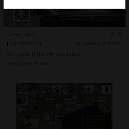
Domenica 04
08.00
Manifestazioni
Altri cantoni (Svizzera)
33. Love Ride Switzerland
Aerodromo militare