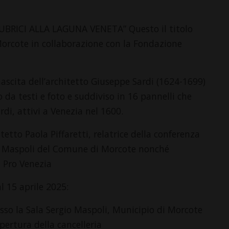
BRICI ALLA LAGUNA VENETA” Questo il titolo
rcote in collaborazione con la Fondazione
ascita dell’architetto Giuseppe Sardi (1624-1699)
a testi e foto e suddiviso in 16 pannelli che
ardi, attivi a Venezia nel 1600.
tetto Paola Piffaretti, relatrice della conferenza
a Maspoli del Comune di Morcote nonché
a Pro Venezia
l 15 aprile 2025:
sso la Sala Sergio Maspoli, Municipio di Morcote
apertura della cancelleria