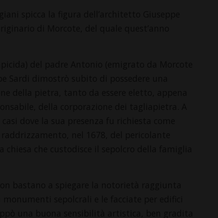
giani spicca la figura dell’architetto Giuseppe
riginario di Morcote, del quale quest’anno
lapicida) del padre Antonio (emigrato da Morcote
eppe Sardi dimostrò subito di possedere una
one della pietra, tanto da essere eletto, appena
onsabile, della corporazione dei tagliapietra. A
i casi dove la sua presenza fu richiesta come
l raddrizzamento, nel 1678, del pericolante
chiesa che custodisce il sepolcro della famiglia
non bastano a spiegare la notorietà raggiunta
i monumenti sepolcrali e le facciate per edifici
viluppò una buona sensibilità artistica, ben gradita