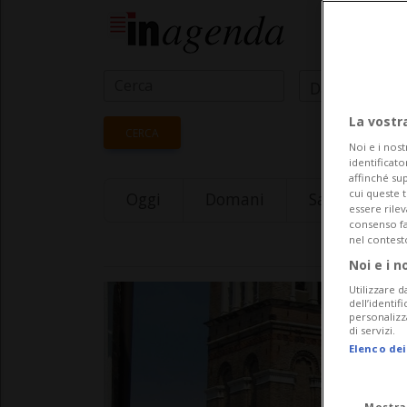
Data Inizio
La vostr
CERCA
Noi e i nost
identificato
affinché sup
cui queste 
Oggi
Domani
Saturday 08
essere rile
consenso fac
nel contest
Noi e i n
Utilizzare d
dell’identif
personalizz
di servizi.
Elenco dei
Mostra