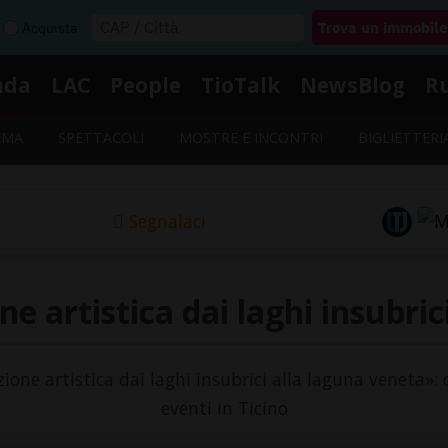
Acquista
nda
LAC
People
TioTalk
NewsBlog
R
EMA
SPETTACOLI
MOSTRE E INCONTRI
BIGLIETTERI
Segnalaci
e artistica dai laghi insubric
zione artistica dai laghi insubrici alla laguna veneta»: 
eventi in Ticino