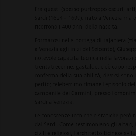
Fra questi (spesso purtroppo oscuri) arti
Sardi (1624 – 1699), nato a Venezia ma o
ricorrono i 400 anni della nascita.
Formatosi nella bottega di tajapiera (=
a Venezia agli inizi del Seicento), Gius
notevole capacità tecnica nella lavorazi
trentatreeenne, gastaldo, cioè capo resp
conferma della sua abilità, diversi sono 
perito; celeberrimo rimane l’episodio de
campanile dei Carmini, presso l’omonima 
Sardi a Venezia.
Le conoscenze tecniche e statiche però 
dal Sardi. Come testimoniano gli altari, 
civili e religiosi, l’architetto ticinese s