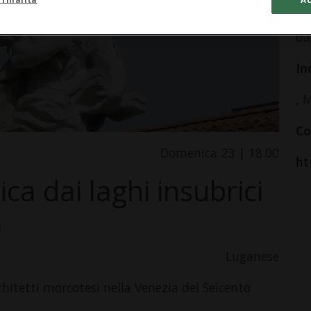
tu
da
In
, 
Co
Domenica 23 | 18.00
ht
ca dai laghi insubrici
a
Luganese
hitetti morcotesi nella Venezia del Seicento