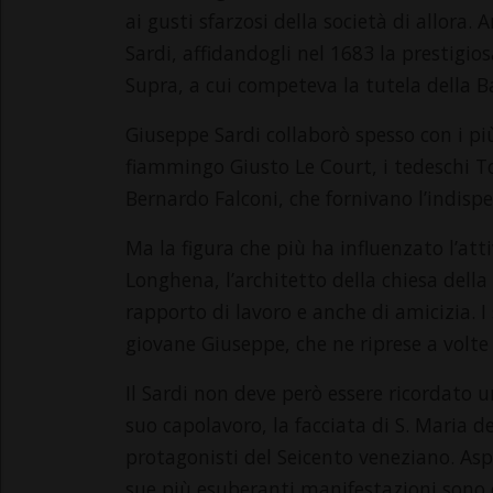
ai gusti sfarzosi della società di allora.
Sardi, affidandogli nel 1683 la prestigios
Supra, a cui competeva la tutela della Ba
Giuseppe Sardi collaborò spesso con i pi
fiammingo Giusto Le Court, i tedeschi T
Bernardo Falconi, che fornivano l’indispe
Ma la figura che più ha influenzato l’att
Longhena, l’architetto della chiesa della
rapporto di lavoro e anche di amicizia. I 
giovane Giuseppe, che ne riprese a volte g
Il Sardi non deve però essere ricordato
suo capolavoro, la facciata di S. Maria d
protagonisti del Seicento veneziano. Aspr
sue più esuberanti manifestazioni sono