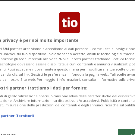
Categoria
Data Fine
a privacy è per noi molto importante
ri
594
partner archiviamo e accediamo ai dati personali, come i dati di navigazione 
ri univoci, sul tuo dispositivo . Selezionando Accetto, abiliti le tecnologie di tracc
portino gli scopi mostrati alla voce "Noi e i nostri partner trattiamo i dati da fornir
tecnologie dovessero essere disabilitate, alcuni contenuti e annunci visualizzati 
Sunday 09
Monday 10
Tuesday 11
vanti. Puoi accedere nuovamente a questo menu per modificare le tue scelte o per
endo clic sul link Gestisci le preferenze in fondo alla pagina web.. Tali scelte avr
o del nostro Sito web. Per maggiori informazioni, consulta l'Informativa sulla priva
ostri partner trattiamo i dati per fornire:
ati di geolocalizzazione precisi. Scansione attiva delle caratteristiche del dispositivo 
In
icazione. Archiviare informazioni su dispositivo e/o accedervi. Pubblicità e contenu
ati, misurazione delle prestazioni dei contenuti e degli annunci, ricerche sul pubbl
Pe
 partner (fornitori)
da
a 
 finalità
Ac