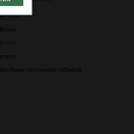
tti i giorni
lle 18.00
dirizzo
Morcote
ntatti
tps://www.visitmorcote.ch/Eventi