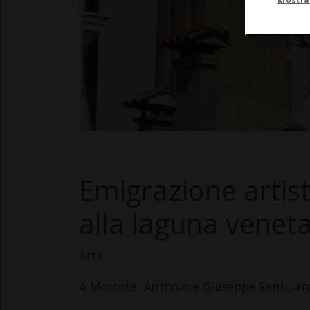
Emigrazione artisti
alla laguna venet
Arte
A Morcote Antonio e Giuseppe Sardi, arc