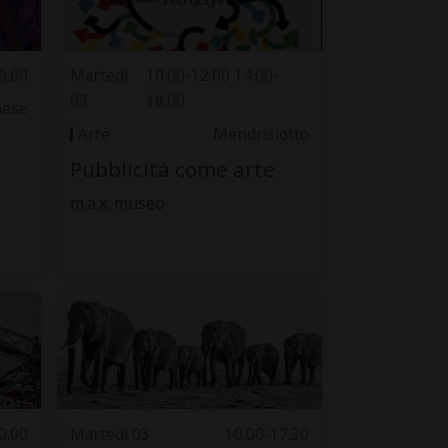
0.00
Martedì
10.00-12.00 14.00-
03
18.00
nese
Arte
Mendrisiotto
Pubblicità come arte
m.a.x. museo
0.00
Martedì 03
10.00-17.30