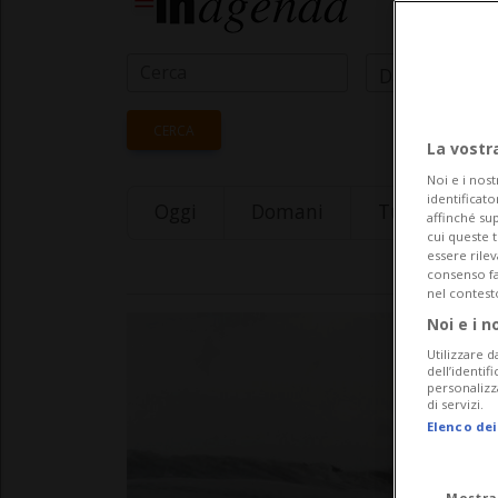
Data Inizio
CERCA
La vostr
Noi e i nost
identificato
Oggi
Domani
Tuesday 11
affinché sup
cui queste 
essere rile
consenso fac
nel contest
Noi e i n
Utilizzare d
dell’identif
personalizz
di servizi.
Elenco dei
Mostra