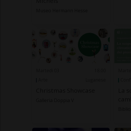
Michels
Museo Hermann Hesse
Martedì 03
18.00
Marte
Arte
Luganese
Conf
Christmas Showcase
La s
camb
Galleria Doppia V
Bibli