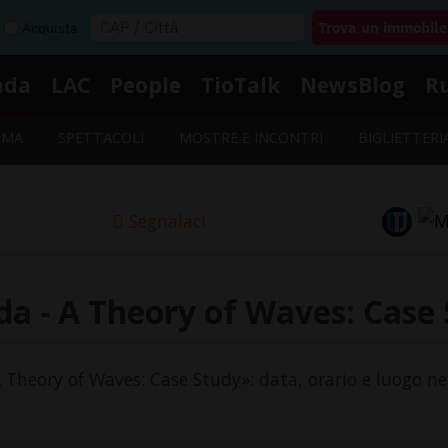
Acquista
nda
LAC
People
TioTalk
NewsBlog
R
EMA
SPETTACOLI
MOSTRE E INCONTRI
BIGLIETTERI
Segnalaci
a - A Theory of Waves: Case
A Theory of Waves: Case Study»: data, orario e luogo ne