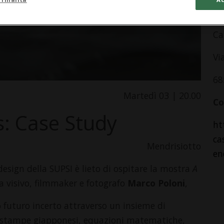
In
Ca
Vi
68
Martedì 03 | 20.00
Co
: Case Study
ht
ca
Mendrisiotto
en
esign della SUPSI è lieto di ospitare la mostra
A
ta visivo, filmmaker e fotografo
Marco Poloni
,
o futuro incerto attraverso un insieme di
di stampe giapponesi, equazioni matematiche,