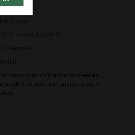
dirizzo
mpus Supsi
a Flora Ruchat-Roncati 15
50, Mendrisio
ntatti
tps://www.supsi.ch/it/a-theory-of-waves-
se-study-3-in-mostra-al-campus-supsi-m
drisio