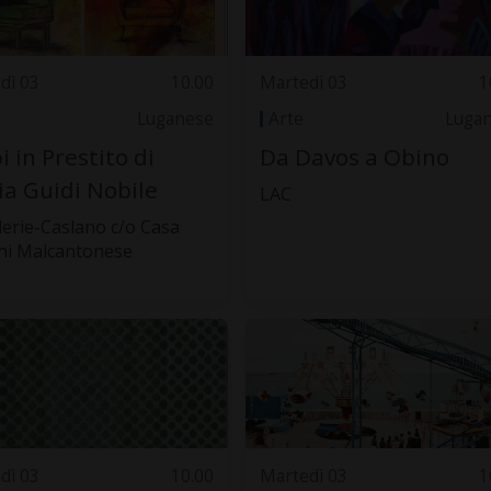
dì 03
10.00
Martedì 03
1
Luganese
Arte
Luga
i in Prestito di
Da Davos a Obino
ia Guidi Nobile
LAC
lerie-Caslano c/o Casa
ni Malcantonese
dì 03
10.00
Martedì 03
1