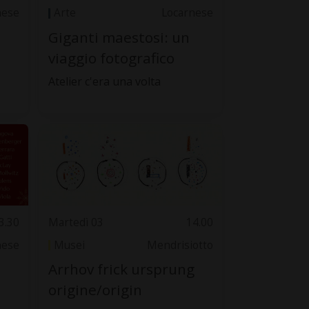
nese
Arte
Locarnese
Giganti maestosi: un
viaggio fotografico
Atelier c'era una volta
3.30
Martedì 03
14.00
nese
Musei
Mendrisiotto
Arrhov frick ursprung
origine/origin