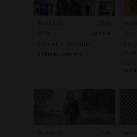
Martedì 03
09.00
Marte
Arte
Luganese
Arte
Visioni in Equlibrio
Corp
Glor
Il Rifugio Letterario
La Ga
Anzia
Martedì 03
10.00
Marte