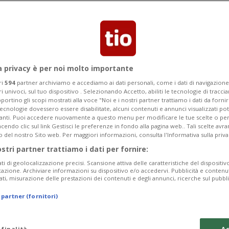
Categoria
Data Fine
a privacy è per noi molto importante
ri
594
partner archiviamo e accediamo ai dati personali, come i dati di navigazione 
ri univoci, sul tuo dispositivo . Selezionando Accetto, abiliti le tecnologie di tracc
Wednesday 12
Thursday 13
Friday 14
portino gli scopi mostrati alla voce "Noi e i nostri partner trattiamo i dati da fornir
tecnologie dovessero essere disabilitate, alcuni contenuti e annunci visualizzati 
vanti. Puoi accedere nuovamente a questo menu per modificare le tue scelte o per
endo clic sul link Gestisci le preferenze in fondo alla pagina web.. Tali scelte avr
o del nostro Sito web. Per maggiori informazioni, consulta l'Informativa sulla priva
ostri partner trattiamo i dati per fornire:
In
ati di geolocalizzazione precisi. Scansione attiva delle caratteristiche del dispositivo 
icazione. Archiviare informazioni su dispositivo e/o accedervi. Pubblicità e contenu
da
ati, misurazione delle prestazioni dei contenuti e degli annunci, ricerche sul pubbl
a 
 partner (fornitori)
da
da
 finalità
Ac