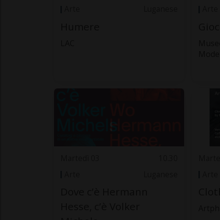
Arte
Luganese
Arte
Humere
Gioc
LAC
Museo
Mode
Martedì 03
10.30
Marte
Arte
Luganese
Arte
Dove c’è Hermann
Clot
Hesse, c’è Volker
Artph