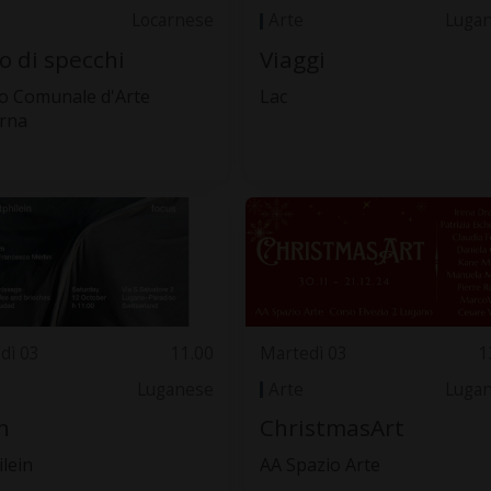
Locarnese
Arte
Luga
o di specchi
Viaggi
 Comunale d'Arte
Lac
rna
dì 03
11.00
Martedì 03
1
Luganese
Arte
Luga
h
ChristmasArt
ilein
AA Spazio Arte