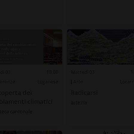
dì 03
18.00
Martedì 03
1
erenze
Luganese
Arte
Locar
coperta dei
Radicarsi
iamenti climatici
arte:ria
oteca cantonale