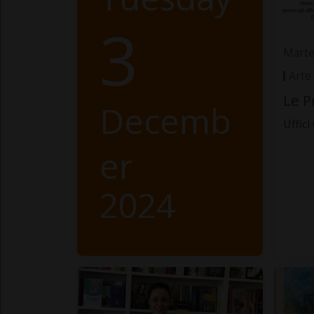
3
Marte
Arte
Le P
Decemb
Uffici
er
2024