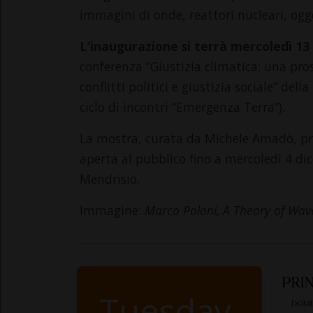
immagini di onde, reattori nucleari, ogget
L’inaugurazione si terrà mercoledì 13
conferenza “Giustizia climatica: una pro
conflitti politici e giustizia sociale” del
ciclo di incontri “Emergenza Terra”).
La mostra, curata da Michele Amadò, pro
aperta al pubblico fino a mercoledì 4 d
Mendrisio.
Immagine:
Marco Poloni, A Theory of Wav
Tuesday