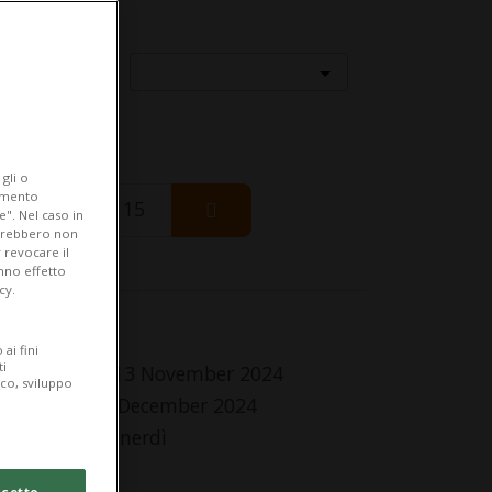
Località
gli o
iamento
Saturday 15
e". Nel caso in
potrebbero non
 revocare il
anno effetto
cy.
fo Evento
ai fini
ti
 Wednesday 13 November 2024
ico, sviluppo
Wednesday 4 December 2024
l Lunedì al Venerdì
lle 20.00
cetto