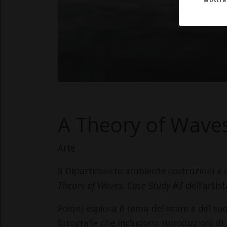
A Theory of Waves
Arte
Il Dipartimento ambiente costruzioni e d
Theory of Waves: Case Study #3
dell’artis
Poloni esplora il tema del mare e del su
fotografie che includono riproduzioni 