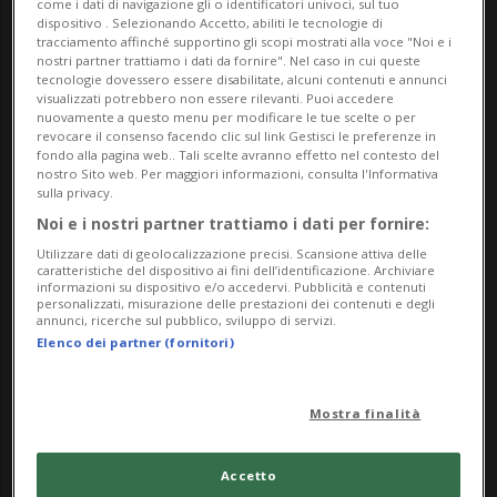
come i dati di navigazione gli o identificatori univoci, sul tuo
dispositivo . Selezionando Accetto, abiliti le tecnologie di
Castello di Sasso Corbaro
tracciamento affinché supportino gli scopi mostrati alla voce "Noi e i
nostri partner trattiamo i dati da fornire". Nel caso in cui queste
tecnologie dovessero essere disabilitate, alcuni contenuti e annunci
Via Sasso Corbaro 44
visualizzati potrebbero non essere rilevanti. Puoi accedere
nuovamente a questo menu per modificare le tue scelte o per
6500, Bellinzona
revocare il consenso facendo clic sul link Gestisci le preferenze in
fondo alla pagina web.. Tali scelte avranno effetto nel contesto del
nostro Sito web. Per maggiori informazioni, consulta l'Informativa
Contatti
sulla privacy.
Noi e i nostri partner trattiamo i dati per fornire:
https://incitta.ch/eventi/non-siamo-piu-nel-medioe
Utilizzare dati di geolocalizzazione precisi. Scansione attiva delle
vo-dai-castelli-alla-fortezza/
caratteristiche del dispositivo ai fini dell’identificazione. Archiviare
informazioni su dispositivo e/o accedervi. Pubblicità e contenuti
personalizzati, misurazione delle prestazioni dei contenuti e degli
Prevendita
annunci, ricerche sul pubblico, sviluppo di servizi.
Elenco dei partner (fornitori)
Mostra finalità
Accetto