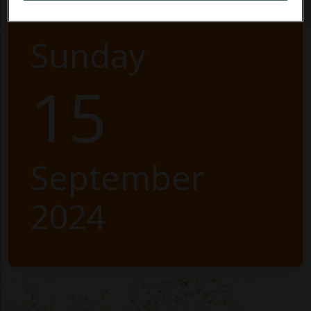
Sunday
15
September
2024