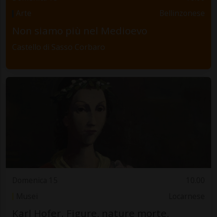
Arte
Bellinzonese
Non siamo più nel Medioevo
Castello di Sasso Corbaro
Domenica 15
10.00
Musei
Locarnese
Karl Hofer. Figure, nature morte,