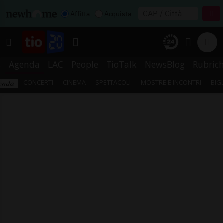
Affitta
Acquista
s
Agenda
LAC
People
TioTalk
NewsBlog
Rubric
CONCERTI
CINEMA
SPETTACOLI
MOSTRE E INCONTRI
BIG