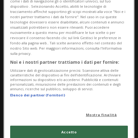
come i dati di navigazione gli o identificatori univoci, sul tuo
vintage di Grace Kelly finora mai mostrate al
dispositivo . Selezionando Accetto, abiliti le tecnologie di
tracciamento affinché supportino gli scopi mostrati alla voce "Noi e i
pubblico.
nostri partner trattiamo i dati da fornire". Nel caso in cui queste
tecnologie dovessero essere disabilitate, alcuni contenuti e annunci
L'epoca in cui Quinn si è avvicinato alle celebrità fu
visualizzati potrebbero non essere rilevanti. Puoi accedere
nuovamente a questo menu per modificare le tue scelte o per
caratterizzata da ottimismo e gioia di vivere.
revocare il consenso facendo clic sul link Gestisci le preferenze in
fondo alla pagina web.. Tali scelte avranno effetto nel contesto del
nostro Sito web. Per maggiori informazioni, consulta l'Informativa
La mostra Stars by Edward Quinn alla Galleria
sulla privacy.
ARTEF ci riporta indietro negli anni per rivivire
Noi e i nostri partner trattiamo i dati per fornire:
insieme le “Golden Fifties”.
Utilizzare dati di geolocalizzazione precisi. Scansione attiva delle
caratteristiche del dispositivo ai fini dell’identificazione. Archiviare
informazioni su dispositivo e/o accedervi. Pubblicità e contenuti
Sede espositiva 1:
personalizzati, misurazione delle prestazioni dei contenuti e degli
annunci, ricerche sul pubblico, sviluppo di servizi.
Galleria ARTEF
Elenco dei partner (fornitori)
Via Bartolomeo Rusca 11
Locarno
Mostra finalità
Mercoledì - domenica, 16-21
Accetto
Sede espositiva 2: