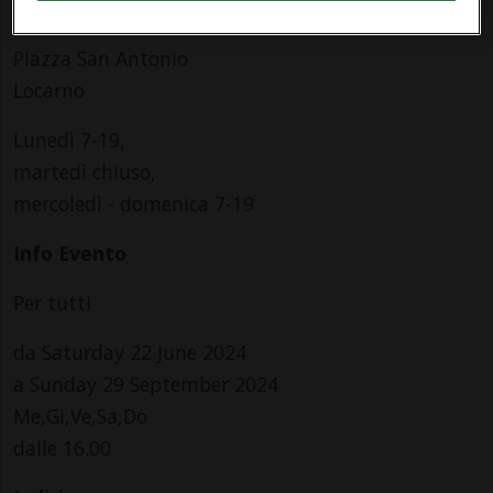
Marnin Tea Room
Piazza San Antonio
Locarno
Lunedì 7-19,
martedì chiuso,
mercoledì - domenica 7-19
Info Evento
Per tutti
da Saturday 22 June 2024
a Sunday 29 September 2024
Me,Gi,Ve,Sa,Do
dalle 16.00