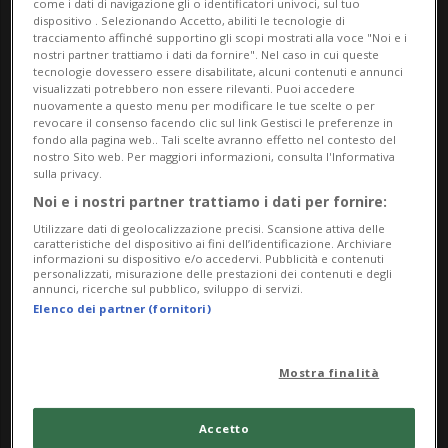
dedicata al cielo del mese.
come i dati di navigazione gli o identificatori univoci, sul tuo
dispositivo . Selezionando Accetto, abiliti le tecnologie di
tracciamento affinché supportino gli scopi mostrati alla voce "Noi e i
È fortemente consigliata la
prenotazione
agli
nostri partner trattiamo i dati da fornire". Nel caso in cui queste
tecnologie dovessero essere disabilitate, alcuni contenuti e annunci
spettacoli.
visualizzati potrebbero non essere rilevanti. Puoi accedere
nuovamente a questo menu per modificare le tue scelte o per
Il calendario degli spettacoli è consultabile
revocare il consenso facendo clic sul link Gestisci le preferenze in
fondo alla pagina web.. Tali scelte avranno effetto nel contesto del
sul sito
. Le proiezioni si tengono il sabato e la
nostro Sito web. Per maggiori informazioni, consulta l'Informativa
sulla privacy.
domenica alle ore 14:30, 16:00 e 17:00
Noi e i nostri partner trattiamo i dati per fornire:
Info Evento
Utilizzare dati di geolocalizzazione precisi. Scansione attiva delle
caratteristiche del dispositivo ai fini dell’identificazione. Archiviare
informazioni su dispositivo e/o accedervi. Pubblicità e contenuti
Per tutti (dai 6 anni)
personalizzati, misurazione delle prestazioni dei contenuti e degli
annunci, ricerche sul pubblico, sviluppo di servizi.
Elenco dei partner (fornitori)
da Saturday 6 April 2024
a Sunday 9 June 2024
Mostra finalità
Sa,Do
dalle 14.30
Accetto