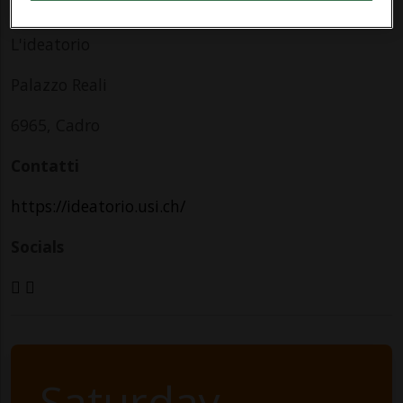
Indirizzo
L'ideatorio
Palazzo Reali
6965, Cadro
Contatti
https://ideatorio.usi.ch/
Socials
Saturday