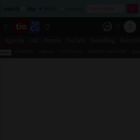
Affitta
Acquista
Agenda
LAC
People
TioTalk
NewsBlog
Rubrich
CONCERTI
CINEMA
SPETTACOLI
MOSTRE E INCONTRI
BIG