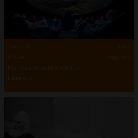
Sabato 01
14.30
Musei
Luganese
Planetario astronomico
L'ideatorio