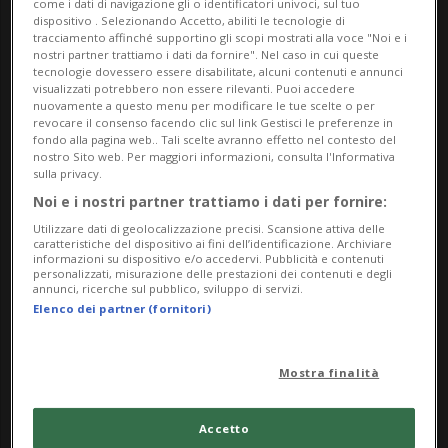
come i dati di navigazione gli o identificatori univoci, sul tuo
dispositivo . Selezionando Accetto, abiliti le tecnologie di
tracciamento affinché supportino gli scopi mostrati alla voce "Noi e i
La mostra presenta oltre un centinaio di librini
nostri partner trattiamo i dati da fornire". Nel caso in cui queste
Pulcinoelefante, numerosi volumi con aforismi e
tecnologie dovessero essere disabilitate, alcuni contenuti e annunci
visualizzati potrebbero non essere rilevanti. Puoi accedere
illustrazioni di
Alberto Casiraghy
, e, per la prima
nuovamente a questo menu per modificare le tue scelte o per
revocare il consenso facendo clic sul link Gestisci le preferenze in
volta, una scelta dei suoi lavori ispirati al mondo
fondo alla pagina web.. Tali scelte avranno effetto nel contesto del
vegetale e animale.
nostro Sito web. Per maggiori informazioni, consulta l'Informativa
sulla privacy.
L’allestimento, due lunghe tavolate di librini e
Noi e i nostri partner trattiamo i dati per fornire:
fotografie di grande formato, si ispira all’ambiente
Utilizzare dati di geolocalizzazione precisi. Scansione attiva delle
conviviale della casa —
Wunderkammer
— di
caratteristiche del dispositivo ai fini dell’identificazione. Archiviare
informazioni su dispositivo e/o accedervi. Pubblicità e contenuti
Osnago.
personalizzati, misurazione delle prestazioni dei contenuti e degli
annunci, ricerche sul pubblico, sviluppo di servizi.
Elenco dei partner (fornitori)
Mostra visitabile fino al
30 novembre 2023
.
Info Evento
Mostra finalità
Per tutti
Accetto