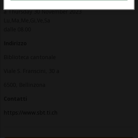
da Wednesday 18 October 2023
a Thursday 30 November 2023
Lu,Ma,Me,Gi,Ve,Sa
dalle 08.00
Indirizzo
Biblioteca cantonale
Viale S. Franscini, 30 a
6500, Bellinzona
Contatti
https://www.sbt.ti.ch