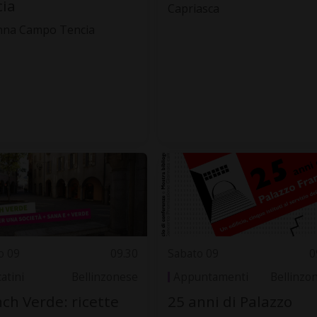
ia
Capriasca
nna Campo Tencia
o 09
09.30
Sabato 09
0
atini
Bellinzonese
Appuntamenti
Bellinzo
ch Verde: ricette
25 anni di Palazzo