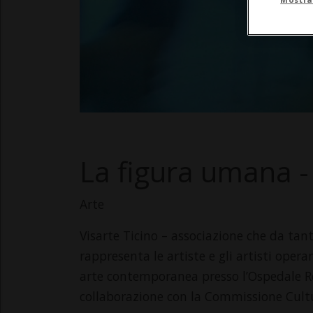
La figura umana - 
Arte
Visarte Ticino – associazione che da ta
rappresenta le artiste e gli artisti oper
arte contemporanea presso l’Ospedale Reg
collaborazione con la Commissione Cultu