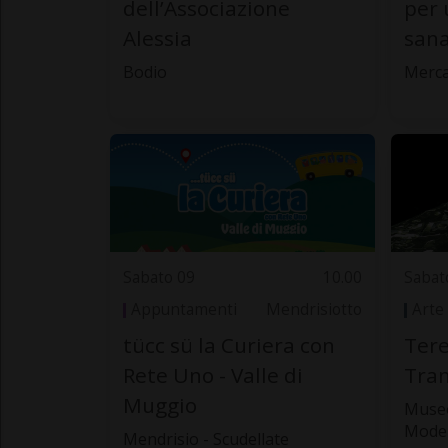
dell’Associazione
per 
Alessia
san
Bodio
Merca
Sabato 09
10.00
Sabat
Appuntamenti
Mendrisiotto
Arte
tücc sü la Curiera con
Tere
Rete Uno - Valle di
Tran
Muggio
Museo
Mode
Mendrisio - Scudellate