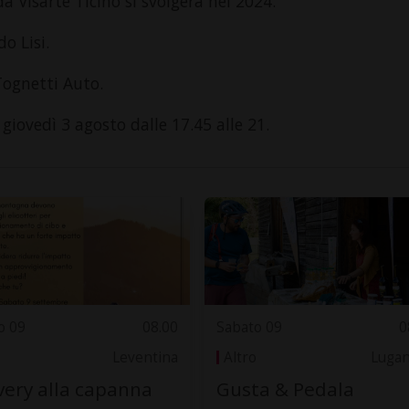
a Visarte Ticino si svolgerà nel 2024.
o Lisi.
Tognetti Auto.
 giovedì 3 agosto dalle 17.45 alle 21.
o 09
08.00
Sabato 09
0
Leventina
Altro
Luga
very alla capanna
Gusta & Pedala