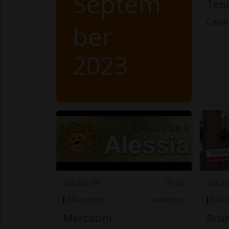
Septem
Tenc
Capa
ber
2023
Sabato 09
09.00
Sabat
Mercatini
Leventina
Merc
Mercatini
Brun