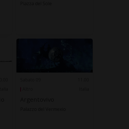
Piazza del Sole
0.00
Sabato 09
11.00
talia
Altro
Italia
io
Argentovivo
Palazzo del Vermexio