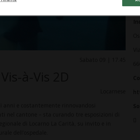
da
In
Os
Vi
Sabato 09 | 17.45
66
Vis-à-Vis 2D
Co
Locarnese
ht
nti anni e costantemente rinnovandosi
So
anti nel cantone – sta curando tre esposizioni di
ionale di Locarno La Carità, su invito e in
rale dell’ospedale.