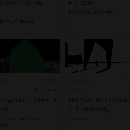
una società più
Franscini
a
Biblioteca cantonale
to di Bellinzona
o 09
10.00
Sabato 09
1
Locarnese
Musei
I
s Wydler. Nature IN
Nel tumulto di Vitruv
sit
Virtual Reality
 Comunale d'Arte
Venezia
rna