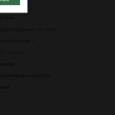
lle 17.45
dirizzo
pedale Regionale La Carità
a dell'Ospedale 1
00, Locarno
ntatti
tps://visarte-ticino.ch/it/
cials