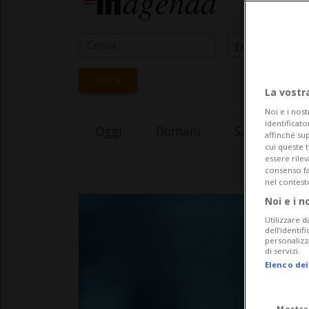
Data Inizio
CERCA
La vostr
Noi e i nost
identificato
Oggi
Domani
Saturday 08
affinché sup
cui queste 
essere rile
consenso fac
nel contest
Noi e i n
Utilizzare d
dell’identif
personalizz
di servizi.
Elenco dei
Mostra