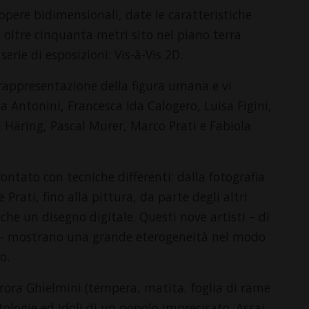
 opere bidimensionali, date le caratteristiche
go oltre cinquanta metri sito nel piano terra
serie di esposizioni: Vis-à-Vis 2D.
 rappresentazione della figura umana e vi
na Antonini, Francesca Ida Calogero, Luisa Figini,
 Häring, Pascal Murer, Marco Prati e Fabiola
ontato con tecniche differenti: dalla fotografia
 Prati, fino alla pittura, da parte degli altri
he un disegno digitale. Questi nove artisti – di
nti - mostrano una grande eterogeneità nel modo
o.
urora Ghielmini (tempera, matita, foglia di rame
logie ed idoli di un popolo imprecisato. Assai