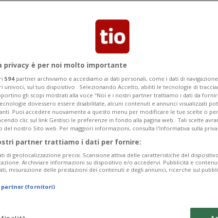
Categoria
Data Fine
a privacy è per noi molto importante
ri
594
partner archiviamo e accediamo ai dati personali, come i dati di navigazione 
ri univoci, sul tuo dispositivo . Selezionando Accetto, abiliti le tecnologie di tracc
Sunday 09
Monday 10
Tuesday 11
portino gli scopi mostrati alla voce "Noi e i nostri partner trattiamo i dati da fornir
tecnologie dovessero essere disabilitate, alcuni contenuti e annunci visualizzati 
vanti. Puoi accedere nuovamente a questo menu per modificare le tue scelte o per
endo clic sul link Gestisci le preferenze in fondo alla pagina web.. Tali scelte avr
o del nostro Sito web. Per maggiori informazioni, consulta l'Informativa sulla priva
ostri partner trattiamo i dati per fornire:
In
ati di geolocalizzazione precisi. Scansione attiva delle caratteristiche del dispositivo 
icazione. Archiviare informazioni su dispositivo e/o accedervi. Pubblicità e contenu
Pe
ati, misurazione delle prestazioni dei contenuti e degli annunci, ricerche sul pubbl
da
 partner (fornitori)
a 
tu
 finalità
Ac