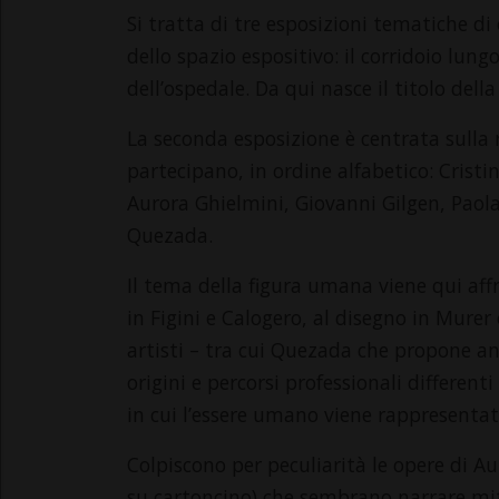
Si tratta di tre esposizioni tematiche di
dello spazio espositivo: il corridoio lun
dell’ospedale. Da qui nasce il titolo della 
La seconda esposizione è centrata sulla
partecipano, in ordine alfabetico: Cristi
Aurora Ghielmini, Giovanni Gilgen, Paola
Quezada.
Il tema della figura umana viene qui affr
in Figini e Calogero, al disegno in Murer e
artisti – tra cui Quezada che propone anc
origini e percorsi professionali differe
in cui l’essere umano viene rappresentat
Colpiscono per peculiarità le opere di A
su cartoncino) che sembrano narrare mito