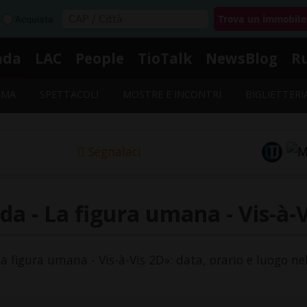
Acquista
nda
LAC
People
TioTalk
NewsBlog
R
EMA
SPETTACOLI
MOSTRE E INCONTRI
BIGLIETTERI
Segnalaci
a - La figura umana - Vis-à-
La figura umana - Vis-à-Vis 2D»: data, orario e luogo ne