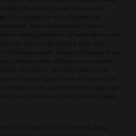
 Calogero, che ha lasciato per mesi una sua
iedi di un castagno e ne ha documentato
sottobosco, fino al disfacimento. Curate e
poste a inizio esposizione - di Pascal Murer sulla
di Luisa Figini su geometrie e piani visivi
rpi fortemente iconici, immersi nell’acqua di una
pprocci di Marco Prati al disegno, con semplici
 Häring alla pittura, con interni policromi ed
 Antonini, dove la figura umana è inserita in un
 sentimenti. La massima intensità si raggiunge
nni Gilgen, che espone qui due grandi oli capaci
 sino al 27 ottobre 2023. La terza ed ultima