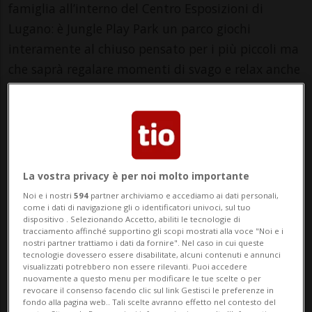
famiglia all’interno del Centro Esposizioni di
Lugano: è Jungle Play Park un parco giochi
interamente al chiuso pensato per i più piccoli ma
che saprà regalare momenti di svago e relax anche
ai bambini più grandi e ai genitori.
All’interno del parco si potrà trovare un
avventuroso percorso sui gonfiabili della giungla
pensato ed ideato per i bambini dai 3 anni, una
La vostra privacy è per noi molto importante
zona baby per i piccoli dai 0 ai 2 anni dove poter
Noi e i nostri
594
partner archiviamo e accediamo ai dati personali,
giocare in sicurezza ed una zona retro video-
come i dati di navigazione gli o identificatori univoci, sul tuo
gaming per sfidarsi tra genitori e bambini con
dispositivo . Selezionando Accetto, abiliti le tecnologie di
tracciamento affinché supportino gli scopi mostrati alla voce "Noi e i
calcio balilla, flippers, multigame anni 90 e il
nostri partner trattiamo i dati da fornire". Nel caso in cui queste
tecnologie dovessero essere disabilitate, alcuni contenuti e annunci
ricercatissimo Sega Rally!
visualizzati potrebbero non essere rilevanti. Puoi accedere
nuovamente a questo menu per modificare le tue scelte o per
Presente anche una zona bar dove riposare tra
revocare il consenso facendo clic sul link Gestisci le preferenze in
mille avventure e dove mamma e papà potranno
fondo alla pagina web.. Tali scelte avranno effetto nel contesto del