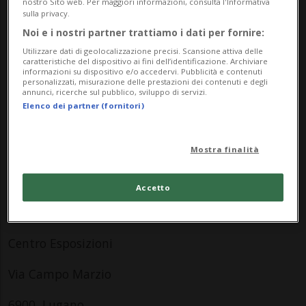
nostro Sito web. Per maggiori informazioni, consulta l'Informativa
gustarsi un drink.
sulla privacy.
Noi e i nostri partner trattiamo i dati per fornire:
Biglietti e maggiori informazioni su:
Utilizzare dati di geolocalizzazione precisi. Scansione attiva delle
www.jungleplaypark.ch
caratteristiche del dispositivo ai fini dell’identificazione. Archiviare
informazioni su dispositivo e/o accedervi. Pubblicità e contenuti
personalizzati, misurazione delle prestazioni dei contenuti e degli
Info Evento
annunci, ricerche sul pubblico, sviluppo di servizi.
Elenco dei partner (fornitori)
da Monday 26 December 2022
a Sunday 26 February 2023
Mostra finalità
Do
dalle 10.00
Accetto
Indirizzo
Centro Esposizioni
Via Campo Marzio
6900, Lugano