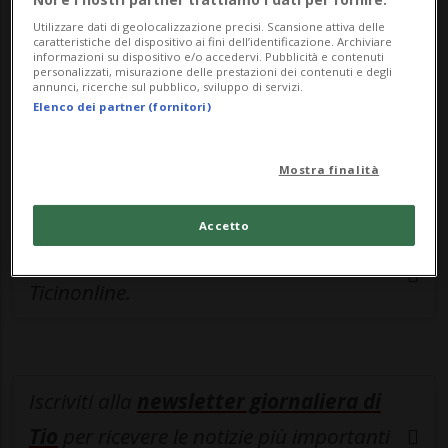
Sottoscrivi un abbonamento
Archivio
per
Utilizzare dati di geolocalizzazione precisi. Scansione attiva delle
leggere questo articolo, oppure scegli
caratteristiche del dispositivo ai fini dell’identificazione. Archiviare
informazioni su dispositivo e/o accedervi. Pubblicità e contenuti
MyTioAbo
per accedere all'archivio e
personalizzati, misurazione delle prestazioni dei contenuti e degli
annunci, ricerche sul pubblico, sviluppo di servizi.
navigare su sito e app senza pubblicità.
Elenco dei partner (fornitori)
ACCEDI
Mostra finalità
Accetto
Entra nel
canale WhatsApp
di
Ticinonline.
Iscriviti alla
newsletter giornaliera di
Tio
per ricevere le notizie più importanti