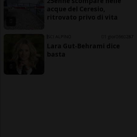
25enne scompare nelle
acque del Ceresio,
ritrovato privo di vita
SCI ALPINO
1 gior
66
287
Lara Gut-Behrami dice
basta