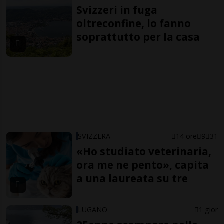
Svizzeri in fuga
oltreconfine, lo fanno
soprattutto per la casa
SVIZZERA
14 ore
9
31
«Ho studiato veterinaria,
ora me ne pento», capita
a una laureata su tre
LUGANO
1 gior