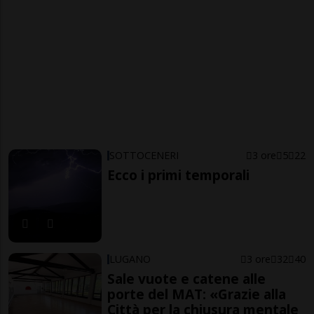
SOTTOCENERI
3 ore
5
22
Ecco i primi temporali
LUGANO
3 ore
32
40
Sale vuote e catene alle
porte del MAT: «Grazie alla
Città per la chiusura mentale