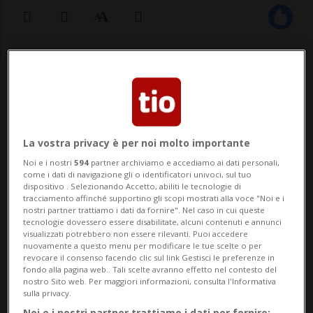
14 mag 2023 - 19:47
CHIASSO - Voci e testimonianze dal mondo.
Libri. Conversazioni e tanto altro. Chiasso
La vostra privacy è per noi molto importante
Letteraria si è nuovamente confermata
Noi e i nostri
594
partner archiviamo e accediamo ai dati personali,
una rassegna letteraria di successo. Nella
come i dati di navigazione gli o identificatori univoci, sul tuo
dispositivo . Selezionando Accetto, abiliti le tecnologie di
sua diciassettesima edizione ha accolto
tracciamento affinché supportino gli scopi mostrati alla voce "Noi e i
nostri partner trattiamo i dati da fornire". Nel caso in cui queste
quasi seimila persone e più d...
tecnologie dovessero essere disabilitate, alcuni contenuti e annunci
visualizzati potrebbero non essere rilevanti. Puoi accedere
nuovamente a questo menu per modificare le tue scelte o per
revocare il consenso facendo clic sul link Gestisci le preferenze in
🔐 Sblocca il nostro archivio
fondo alla pagina web.. Tali scelte avranno effetto nel contesto del
nostro Sito web. Per maggiori informazioni, consulta l'Informativa
esclusivo!
sulla privacy.
Noi e i nostri partner trattiamo i dati per fornire: