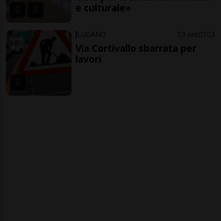
e culturale»
LUGANO
3 ore
1
3
Via Cortivallo sbarrata per
lavori