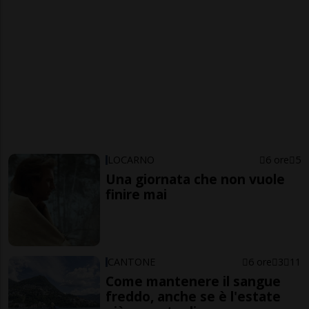
LOCARNO
6 ore
5
Una giornata che non vuole
finire mai
CANTONE
6 ore
3
11
Come mantenere il sangue
freddo, anche se è l'estate