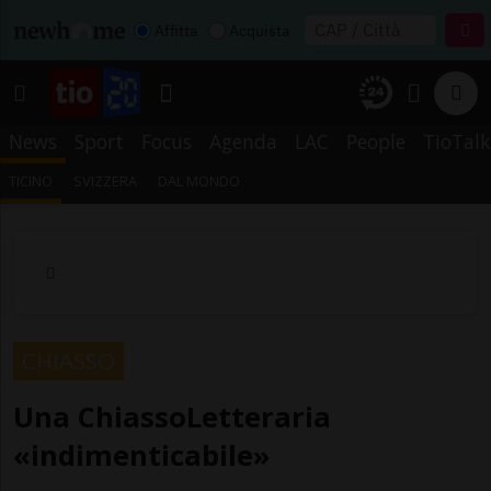
Affitta
Acquista
News
Sport
Focus
Agenda
LAC
People
TioTalk
TICINO
SVIZZERA
DAL MONDO
CHIASSO
Una ChiassoLetteraria
«indimenticabile»