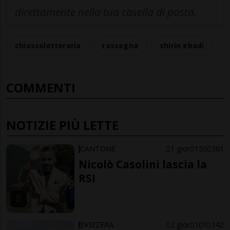
direttamente nella tua casella di posta.
chiassoletteraria
rassegna
shirin ebadi
COMMENTI
NOTIZIE PIÙ LETTE
CANTONE
1 gior
155
381
Nicolò Casolini lascia la
RSI
SVIZZERA
2 gior
101
142