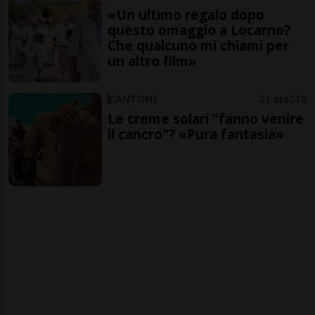
«Un ultimo regalo dopo
questo omaggio a Locarno?
Che qualcuno mi chiami per
un altro film»
CANTONE
1 ora
18
Le creme solari "fanno venire
il cancro"? «Pura fantasia»