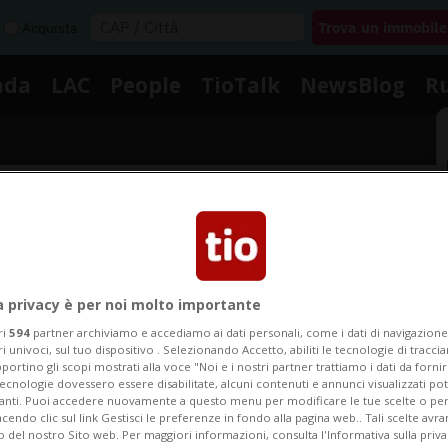
Acquista
nda
LAC
People
TioTalk
NewsBlog
R
Segnalaci
Notizie su Tf Bellinzona
a privacy è per noi molto importante
ri
594
partner archiviamo e accediamo ai dati personali, come i dati di navigazione 
ri univoci, sul tuo dispositivo . Selezionando Accetto, abiliti le tecnologie di tracc
portino gli scopi mostrati alla voce "Noi e i nostri partner trattiamo i dati da fornir
Segui le notizie e gli approfondimenti su Tf Bellinzona
tecnologie dovessero essere disabilitate, alcuni contenuti e annunci visualizzati 
vanti. Puoi accedere nuovamente a questo menu per modificare le tue scelte o per
endo clic sul link Gestisci le preferenze in fondo alla pagina web.. Tali scelte avr
o del nostro Sito web. Per maggiori informazioni, consulta l'Informativa sulla priva