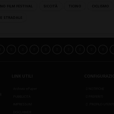
NO FILM FESTIVAL
SICCITÀ
TICINO
CICLISMO
TE STRADALE
LINK UTILI
CONFIGURAZI
Archivio ePaper
NOTIFICHE
i
PUBBLICITÀ
PREFERITI
IMPRESSUM
PROFILO UTENT
DISCLAIMER