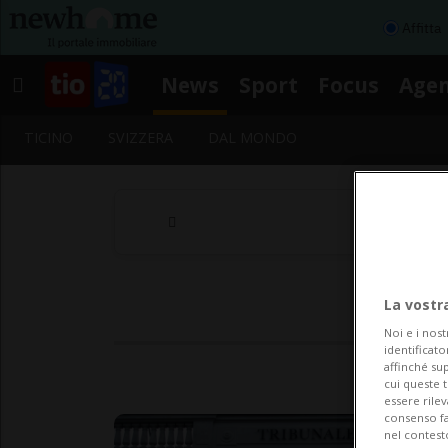
Affitta
News
Sport
Focus
Age
TICINO
SVIZZERA
DAL MONDO
La vostr
Noi e i nost
identificato
affinché sup
cui queste 
essere rile
consenso fac
nel contest