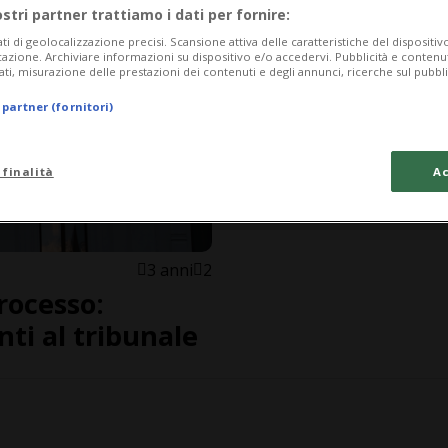
ostri partner trattiamo i dati per fornire:
ati di geolocalizzazione precisi. Scansione attiva delle caratteristiche del dispositivo 
icazione. Archiviare informazioni su dispositivo e/o accedervi. Pubblicità e contenu
ati, misurazione delle prestazioni dei contenuti e degli annunci, ricerche sul pubbl
 partner (fornitori)
 finalità
Ac
3 anni
2
processo:
nti al tribunale