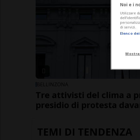
Noi e i n
Utilizzare d
dell’identif
personalizz
di servizi.
Elenco dei
Mostra
BELLINZONA
Tre attivisti del clima a 
presidio di protesta dava
TEMI DI TENDENZA