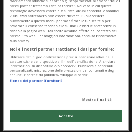
tracciamento affinché supportino gli scopi mostrati alla voce "Noi e i
nostri partner trattiamo i dati da fornire". Nel caso in cui queste
tecnologie dovessero essere disabilitate, alcuni contenuti e annunci
visualizzati potrebbero non essere rilevanti. Puoi accedere
nuovamente a questo menu per modificare le tue scelte o per
revocare il consenso facendo clic sul link Gestisci le preferenze in
fondo alla pagina web.. Tali scelte avranno effetto nel contesto del
nostro Sito web. Per maggiori informazioni, consulta l'Informativa
sulla privacy.
Notizie su Sistema
Noi e i nostri partner trattiamo i dati per fornire:
Utilizzare dati di geolocalizzazione precisi. Scansione attiva delle
Giudiziario
caratteristiche del dispositivo ai fini dell’identificazione. Archiviare
informazioni su dispositivo e/o accedervi. Pubblicità e contenuti
personalizzati, misurazione delle prestazioni dei contenuti e degli
annunci, ricerche sul pubblico, sviluppo di servizi.
Elenco dei partner (fornitori)
Segui le notizie e gli approfondimenti su
Sistema Giudiziario.
Mostra finalità
Accetto