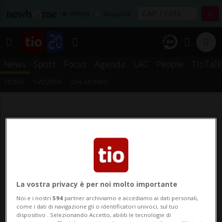
Affitta
Acquista
News
Sport
Focus
Agenda
LAC
People
TioTalk
TICINO
SVIZZERA
DAL MONDO
La vostra privacy è per noi molto importante
Noi e i nostri
594
partner archiviamo e accediamo ai dati personali,
come i dati di navigazione gli o identificatori univoci, sul tuo
dispositivo . Selezionando Accetto, abiliti le tecnologie di