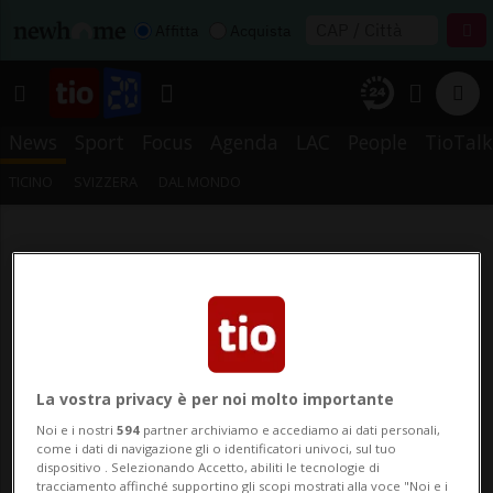
Affitta
Acquista
News
Sport
Focus
Agenda
LAC
People
TioTalk
TICINO
SVIZZERA
DAL MONDO
La vostra privacy è per noi molto importante
Noi e i nostri
594
partner archiviamo e accediamo ai dati personali,
come i dati di navigazione gli o identificatori univoci, sul tuo
dispositivo . Selezionando Accetto, abiliti le tecnologie di
tracciamento affinché supportino gli scopi mostrati alla voce "Noi e i