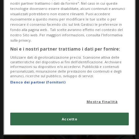
nostri partner trattiamo i dati da fornire". Nel caso in cui queste
tecnologie dovessero essere disabilitate, alcuni contenuti e annunci
visualizzati potrebbero non essere rilevanti. Puoi accedere
nuovamente a questo menu per modificare le tue scelte o per
revocare il consenso facendo clic sul link Gestisci le preferenze in
fondo alla pagina web.. Tali scelte avranno effetto nel contesto del
nostro Sito web. Per maggiori informazioni, consulta l'Informativa
sulla privacy.
Noi e i nostri partner trattiamo i dati per fornire:
Notizie su Scandalo
Utilizzare dati di geolocalizzazione precisi. Scansione attiva delle
caratteristiche del dispositivo ai fini dell’identificazione. Archiviare
Alimentare
informazioni su dispositivo e/o accedervi. Pubblicità e contenuti
personalizzati, misurazione delle prestazioni dei contenuti e degli
annunci, ricerche sul pubblico, sviluppo di servizi.
Elenco dei partner (fornitori)
Segui le notizie e gli approfondimenti su
Scandalo Alimentare.
Mostra finalità
Accetto