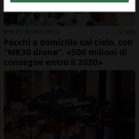
ITALIA / REGNO UNITO
2 anni
Pacchi a domicilio dal cielo, con
"MK30 drone". «500 milioni di
consegne entro il 2030»