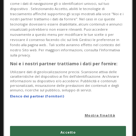
come i dati di navigazione gli o identificatori univoci, sul tuo
dispositivo . Selezionando Accetto, abiliti le tecnologie di
tracciamento affinché supportino gli scopi mostrati alla voce "Noi e i
nostri partner trattiamo i dati da fornire". Nel caso in cui queste
tecnologie dovessero essere disabilitate, alcuni contenuti e annunci
visualizzati potrebbero non essere rilevanti. Puoi accedere
nuovamente a questo menu per modificare le tue scelte o per
revocare il consenso facendo clic sul link Gestisci le preferenze in
fondo alla pagina web.. Tali scelte avranno effetto nel contesto del
Notizie su Prime Air
nostro Sito web. Per maggiori informazioni, consulta l'Informativa
sulla privacy.
Noi e i nostri partner trattiamo i dati per fornire:
Utilizzare dati di geolocalizzazione precisi. Scansione attiva delle
Segui le notizie e gli approfondimenti su
caratteristiche del dispositivo ai fini dell’identificazione. Archiviare
informazioni su dispositivo e/o accedervi. Pubblicità e contenuti
Prime Air.
personalizzati, misurazione delle prestazioni dei contenuti e degli
annunci, ricerche sul pubblico, sviluppo di servizi.
Elenco dei partner (fornitori)
Mostra finalità
Accetto