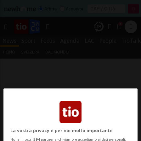
Affitta
Acquista
1
News
Sport
Focus
Agenda
LAC
People
TioTalk
TICINO
SVIZZERA
DAL MONDO
La vostra privacy è per noi molto importante
Noi e i nostri
594
partner archiviamo e accediamo ai dati personali,