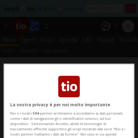
Affitta
Acquista
News
Sport
Focus
Agenda
LAC
People
TioTalk
TICINO
SVIZZERA
DAL MONDO
La vostra privacy è per noi molto importante
Noi e i nostri
594
partner archiviamo e accediamo ai dati personali,
come i dati di navigazione gli o identificatori univoci, sul tuo
dispositivo . Selezionando Accetto, abiliti le tecnologie di
tracciamento affinché supportino gli scopi mostrati alla voce "Noi e i
nostri partner trattiamo i dati da fornire". Nel caso in cui queste