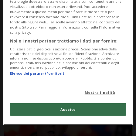
tecnologie dovessero essere disabilitate, alcuni contenuti e annunci
visualizzati potrebbero non essere rilevanti. Puoi accedere
nuovamente a questo menu per modificare le tue scelte o per
revocare il consenso facendo clic sul link Gestisci le preferenze in
fondo alla pagina web.. Tali scelte avranno effetto nel contesto del
nostro Sito web. Per maggiori informazioni, consulta l'Informativa
sulla privacy.
Noi e i nostri partner trattiamo i dati per fornire:
Utilizzare dati di geolocalizzazione precisi. Scansione attiva delle
Notizie su Lee Zeldin
caratteristiche del dispositivo ai fini dell’identificazione. Archiviare
informazioni su dispositivo e/o accedervi. Pubblicità e contenuti
personalizzati, misurazione delle prestazioni dei contenuti e degli
annunci, ricerche sul pubblico, sviluppo di servizi.
Segui le notizie e gli approfondimenti su
Elenco dei partner (fornitori)
Lee Zeldin.
Mostra finalità
Accetto