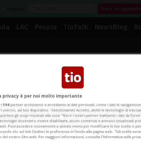
Acquista
nda
LAC
People
TioTalk
NewsBlog
R
Segnalaci
Notizie su Ingannata
a privacy è per noi molto importante
ri
594
partner archiviamo e accediamo ai dati personali, come i dati di navigazione 
ri univoci, sul tuo dispositivo . Selezionando Accetto, abiliti le tecnologie di tracc
portino gli scopi mostrati alla voce "Noi e i nostri partner trattiamo i dati da fornir
Segui le notizie e gli approfondimenti su Ingannata.
tecnologie dovessero essere disabilitate, alcuni contenuti e annunci visualizzati 
vanti. Puoi accedere nuovamente a questo menu per modificare le tue scelte o per
endo clic sul link Gestisci le preferenze in fondo alla pagina web.. Tali scelte avr
o del nostro Sito web. Per maggiori informazioni, consulta l'Informativa sulla priva