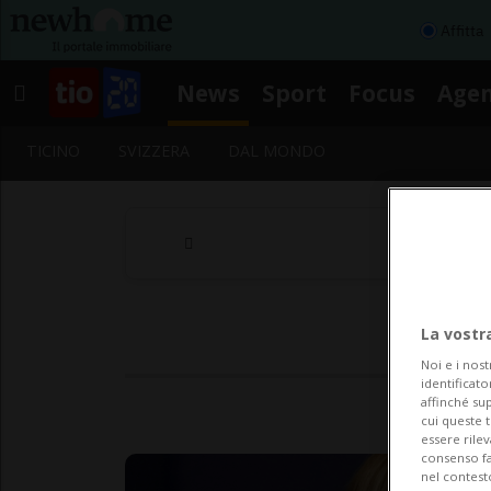
Affitta
News
Sport
Focus
Age
TICINO
SVIZZERA
DAL MONDO
La vostr
Noi e i nost
identificato
affinché sup
cui queste 
essere rile
consenso fac
nel contest