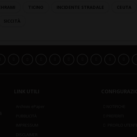
EHRAMI
TICINO
INCIDENTE STRADALE
CEUTA
SICCITÀ
LINK UTILI
CONFIGURAZI
Archivio ePaper
NOTIFICHE
i
PUBBLICITÀ
PREFERITI
IMPRESSUM
PROFILO UTENT
DISCLAIMER