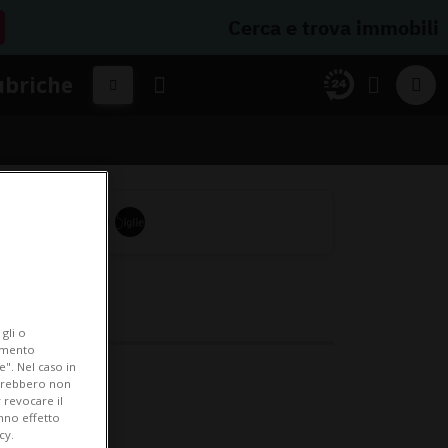
Cerca e trova immobili
ubriche
gli o
iamento
e". Nel caso in
potrebbero non
 revocare il
anno effetto
cy.