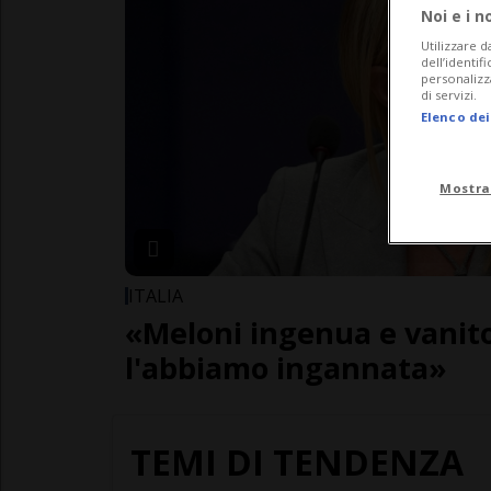
Noi e i n
Utilizzare d
dell’identif
personalizz
di servizi.
Elenco dei
Mostra
ITALIA
«Meloni ingenua e vanito
l'abbiamo ingannata»
TEMI DI TENDENZA