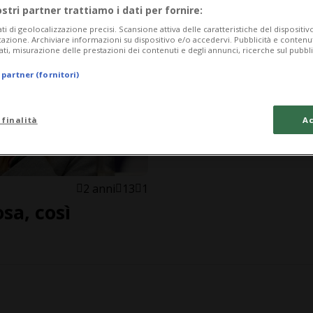
ostri partner trattiamo i dati per fornire:
ati di geolocalizzazione precisi. Scansione attiva delle caratteristiche del dispositivo 
icazione. Archiviare informazioni su dispositivo e/o accedervi. Pubblicità e contenu
ati, misurazione delle prestazioni dei contenuti e degli annunci, ricerche sul pubbl
 partner (fornitori)
 finalità
Ac
2 anni
13
1
sa, così