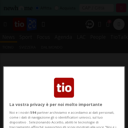
Affitta
Acquista
1
News
Sport
Focus
Agenda
LAC
People
TioTalk
TICINO
SVIZZERA
DAL MONDO
La vostra privacy è per noi molto importante
Noi e i nostri
594
partner archiviamo e accediamo ai dati personali,
come i dati di navigazione gli o identificatori univoci, sul tuo
dispositivo . Selezionando Accetto, abiliti le tecnologie di
tracciamento affinché supportino gli scopi mostrati alla voce "Noi e i