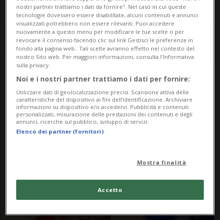
nostri partner trattiamo i dati da fornire". Nel caso in cui queste
tecnologie dovessero essere disabilitate, alcuni contenuti e annunci
visualizzati potrebbero non essere rilevanti. Puoi accedere
nuovamente a questo menu per modificare le tue scelte o per
revocare il consenso facendo clic sul link Gestisci le preferenze in
fondo alla pagina web.. Tali scelte avranno effetto nel contesto del
nostro Sito web. Per maggiori informazioni, consulta l'Informativa
sulla privacy.
Noi e i nostri partner trattiamo i dati per fornire:
Notizie su Governatore
Utilizzare dati di geolocalizzazione precisi. Scansione attiva delle
caratteristiche del dispositivo ai fini dell’identificazione. Archiviare
New York
informazioni su dispositivo e/o accedervi. Pubblicità e contenuti
personalizzati, misurazione delle prestazioni dei contenuti e degli
annunci, ricerche sul pubblico, sviluppo di servizi.
Elenco dei partner (fornitori)
Segui le notizie e gli approfondimenti su
Governatore New York.
Mostra finalità
Accetto