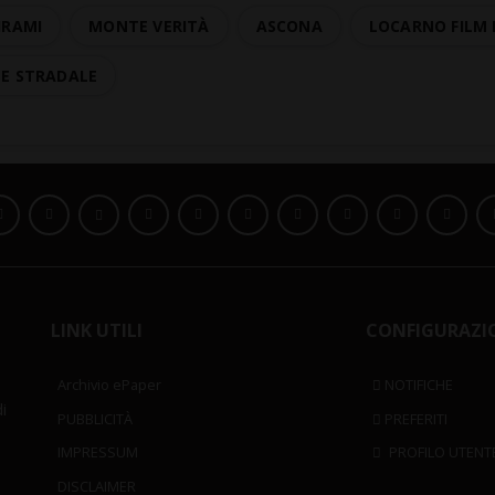
HRAMI
MONTE VERITÀ
ASCONA
LOCARNO FILM 
TE STRADALE
LINK UTILI
CONFIGURAZI
Archivio ePaper
NOTIFICHE
i
PUBBLICITÀ
PREFERITI
IMPRESSUM
PROFILO UTENT
DISCLAIMER