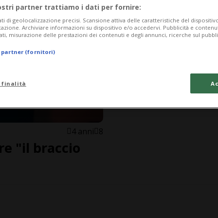
ostri partner trattiamo i dati per fornire:
ati di geolocalizzazione precisi. Scansione attiva delle caratteristiche del dispositivo 
icazione. Archiviare informazioni su dispositivo e/o accedervi. Pubblicità e contenu
ati, misurazione delle prestazioni dei contenuti e degli annunci, ricerche sul pubbl
 partner (fornitori)
 finalità
Ac
4 anni
8
e "il braccio