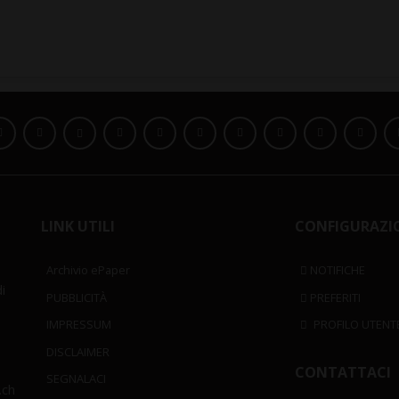
LINK UTILI
CONFIGURAZI
Archivio ePaper
NOTIFICHE
i
PUBBLICITÀ
PREFERITI
IMPRESSUM
PROFILO UTENT
DISCLAIMER
CONTATTACI
SEGNALACI
.ch