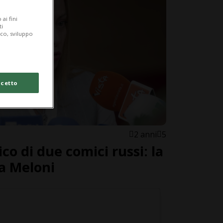
ai fini
ti
ico, sviluppo
cetto
2 anni
5
co di due comici russi: la
ia Meloni