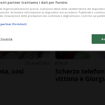
ostri partner trattiamo i dati per fornire:
ati di geolocalizzazione precisi. Scansione attiva delle caratteristiche del dispositivo 
icazione. Archiviare informazioni su dispositivo e/o accedervi. Pubblicità e contenu
ati, misurazione delle prestazioni dei contenuti e degli annunci, ricerche sul pubbl
 partner (fornitori)
 finalità
Ac
2 anni
13
1
ITALIA
sa, così
Scherzo telefoni
vittima è Giorg