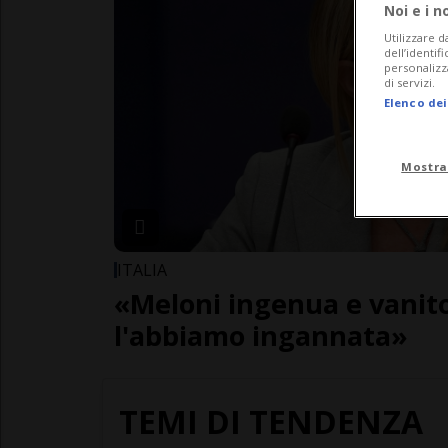
Noi e i n
Utilizzare d
dell’identif
personalizz
di servizi.
Elenco dei
Mostra
ITALIA
«Meloni ingenua e vanito
l'abbiamo ingannata»
TEMI DI TENDENZA