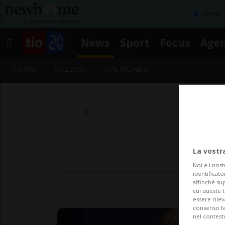
Affitta
News
Sport
Focus
Age
TICINO
SVIZZERA
DAL MONDO
La vostr
Noi e i nost
identificato
affinché sup
cui queste 
essere rile
consenso fac
nel contest