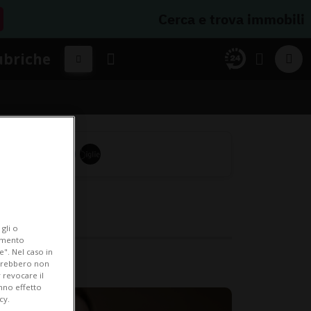
Cerca e trova immobili
ubriche
gli o
iamento
e". Nel caso in
potrebbero non
 revocare il
anno effetto
cy.