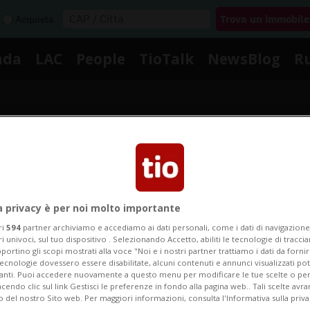
Acquista
nda
LAC
People
TioTalk
NewsBlog
R
Segnalaci
Notizie su Comici
a privacy è per noi molto importante
ri
594
partner archiviamo e accediamo ai dati personali, come i dati di navigazione 
ri univoci, sul tuo dispositivo . Selezionando Accetto, abiliti le tecnologie di tracc
portino gli scopi mostrati alla voce "Noi e i nostri partner trattiamo i dati da fornir
Segui le notizie e gli approfondimenti su Comici.
tecnologie dovessero essere disabilitate, alcuni contenuti e annunci visualizzati 
vanti. Puoi accedere nuovamente a questo menu per modificare le tue scelte o per
endo clic sul link Gestisci le preferenze in fondo alla pagina web.. Tali scelte avr
o del nostro Sito web. Per maggiori informazioni, consulta l'Informativa sulla priva