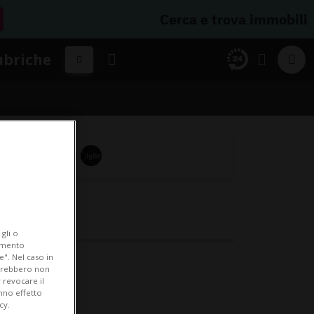
Cerca e trova immobili
ubriche
gli o
iamento
e". Nel caso in
i.
potrebbero non
 revocare il
anno effetto
cy.