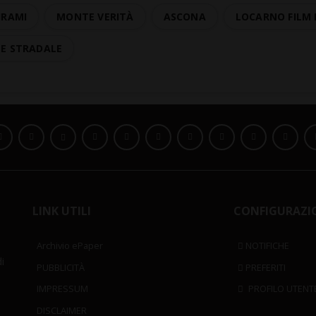
HRAMI
MONTE VERITÀ
ASCONA
LOCARNO FILM 
TE STRADALE
LINK UTILI
CONFIGURAZI
Archivio ePaper
NOTIFICHE
i
PUBBLICITÀ
PREFERITI
IMPRESSUM
PROFILO UTENT
DISCLAIMER