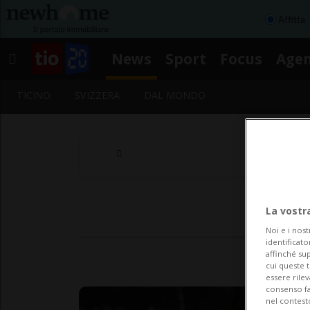
Affitta
News
Sport
Focus
Age
TICINO
SVIZZERA
DAL MONDO
La vostr
Noi e i nost
identificato
affinché sup
S
cui queste 
essere rile
consenso fac
nel contest