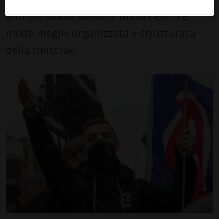
antifascista di sinistra. Ma la destra è
molto meglio organizzata e strutturata
della sinistra».