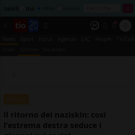
Affitta
Acquista
1
News
Sport
Focus
Agenda
LAC
People
TioTalk
TICINO
SVIZZERA
DAL MONDO
FOCUS
Il ritorno dei naziskin: così
l’estrema destra seduce i