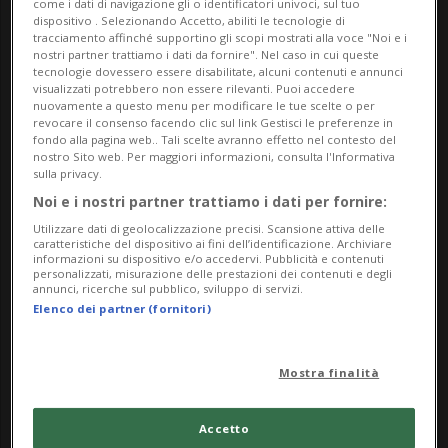
dall'attivista «un ambiente fertile per
come i dati di navigazione gli o identificatori univoci, sul tuo
dispositivo . Selezionando Accetto, abiliti le tecnologie di
tracciamento affinché supportino gli scopi mostrati alla voce "Noi e i
molti simpatizzanti di estrema destra»,
nostri partner trattiamo i dati da fornire". Nel caso in cui queste
tecnologie dovessero essere disabilitate, alcuni contenuti e annunci
Bauer ha frequentato anche diversi campi
visualizzati potrebbero non essere rilevanti. Puoi accedere
nuovamente a questo menu per modificare le tue scelte o per
di addestramento della nuova gioventù
revocare il consenso facendo clic sul link Gestisci le preferenze in
fondo alla pagina web.. Tali scelte avranno effetto nel contesto del
hitleriana, disseminati in Polonia, Russia e
nostro Sito web. Per maggiori informazioni, consulta l'Informativa
sulla privacy.
Romania, finanziandosi con l'estorsione e
Noi e i nostri partner trattiamo i dati per fornire:
con l'aiuto economico di molti
Utilizzare dati di geolocalizzazione precisi. Scansione attiva delle
caratteristiche del dispositivo ai fini dell’identificazione. Archiviare
simpatizzanti di questi movimenti
informazioni su dispositivo e/o accedervi. Pubblicità e contenuti
personalizzati, misurazione delle prestazioni dei contenuti e degli
estremisti, tra cui il Partito Nazionale
annunci, ricerche sul pubblico, sviluppo di servizi.
Elenco dei partner (fornitori)
Democratico di Germania.
Per l'uomo «lo Stato ha sottovalutato
Mostra finalità
l'estremismo di destra e ha concentrato la
Accetto
sua attenzione solo sulla scena