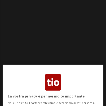
«Mi sono sentito liberato ed accettato. I
miei compagni mi davano forza, che poi io
ho trasformato in violenza», compiendo
diverse aggressioni a danno di persone
La vostra privacy è per noi molto importante
straniere. Dopo il servizio militare, definito
Noi e i nostri
594
partner archiviamo e accediamo ai dati personali,