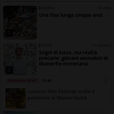
LUGANO
3 mesi
Una fine lunga cinque anni
FOCUS
1 anno
2
Sogni di lusso, ma realtà
precarie: giovani ammalati di
dismorfia monetaria
BREAKING NEWS
12:42
LUGANO
1 anno
Addio a Geo Mantegazza,
Locarno Film Festival: crolla il
l'uomo che ha fatto la storia
palchetto al Monte Verità
dell'HC Lugano