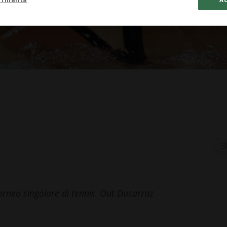
3
orneo singolare di tennis. Out Ducarroz