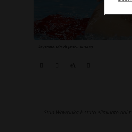
keystone-sda.ch (MAST IRHAM)
Stan Wawrinka è stato eliminato dal t