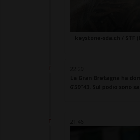
keystone-sda.ch / STF (
22:29
La Gran Bretagna ha domin
6’59”43. Sul podio sono sal
21:46