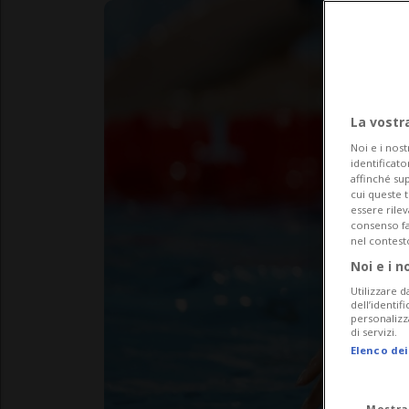
La vostr
Noi e i nost
identificato
affinché sup
cui queste 
essere rile
consenso fac
nel contest
Noi e i n
Utilizzare d
dell’identif
personalizz
di servizi.
Elenco dei
Mostra