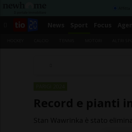
Affitta
News
Sport
Focus
Age
HOCKEY
CALCIO
TENNIS
MOTORI
ALTRI SP
PARIGI 2024
Record e pianti i
Stan Wawrinka è stato elimina