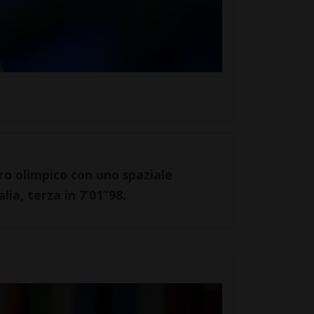
ro olimpico con uno spaziale
alia, terza in 7’01”98.