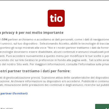
a privacy è per noi molto importante
ri
594
partner archiviamo e accediamo ai dati personali, come i dati di navigazione 
ri univoci, sul tuo dispositivo . Selezionando Accetto, abiliti le tecnologie di tracc
portino gli scopi mostrati alla voce "Noi e i nostri partner trattiamo i dati da fornir
tecnologie dovessero essere disabilitate, alcuni contenuti e annunci visualizzati 
vanti. Puoi accedere nuovamente a questo menu per modificare le tue scelte o per
endo clic sul link Gestisci le preferenze in fondo alla pagina web.. Tali scelte avr
o del nostro Sito web. Per maggiori informazioni, consulta l'Informativa sulla priva
ostri partner trattiamo i dati per fornire:
ati di geolocalizzazione precisi. Scansione attiva delle caratteristiche del dispositivo 
icazione. Archiviare informazioni su dispositivo e/o accedervi. Pubblicità e contenu
ati, misurazione delle prestazioni dei contenuti e degli annunci, ricerche sul pubbl
 partner (fornitori)
 finalità
Ac