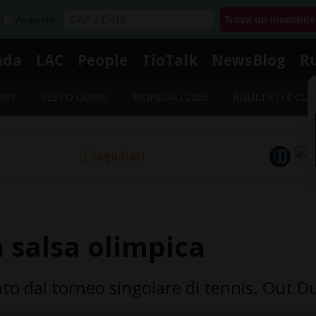
Acquista
nda
LAC
People
TioTalk
NewsBlog
R
ORT
SESTO UOMO
MONDIALI 2026
RISULTATI E CLA
Segnalaci
n salsa olimpica
to dal torneo singolare di tennis. Out D