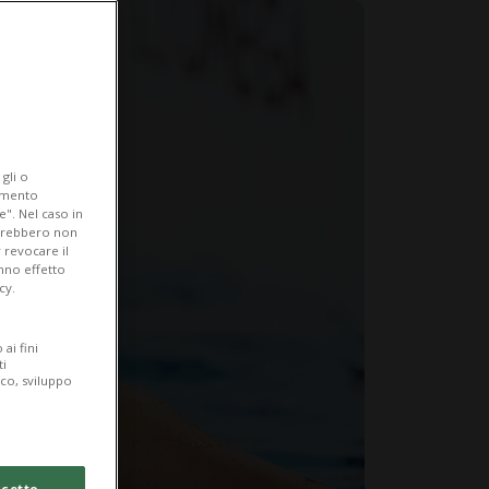
gli o
iamento
e". Nel caso in
potrebbero non
 revocare il
anno effetto
cy.
ai fini
ti
ico, sviluppo
cetto