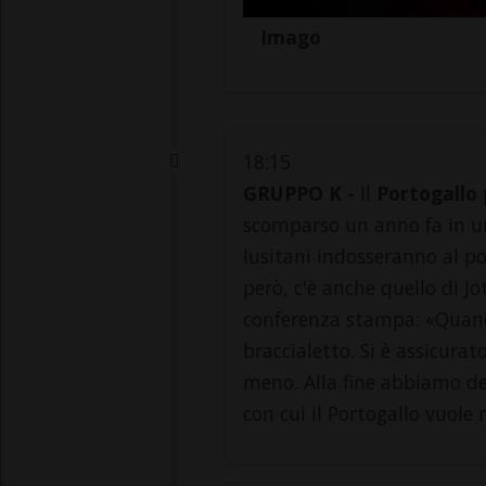
Imago
18:15
GRUPPO K -
Il
Portogallo
p
scomparso un anno fa in un 
lusitani indosseranno al pol
però, c'è anche quello di J
conferenza stampa: «Quand
braccialetto. Si è assicurat
meno. Alla fine abbiamo dec
con cui il Portogallo vuo