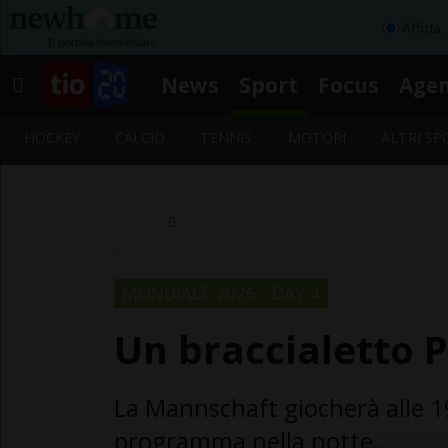
Affitta
News
Sport
Focus
Age
HOCKEY
CALCIO
TENNIS
MOTORI
ALTRI SP
MONDIALE 2026 - DAY 4
Un braccialetto P
La Mannschaft giocherà alle 19
programma nella notte.