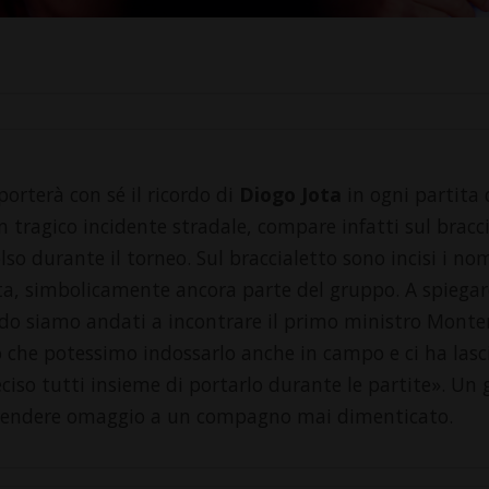
orterà con sé il ricordo di
Diogo Jota
in ogni partita 
tragico incidente stradale, compare infatti sul braccia
so durante il torneo. Sul braccialetto sono incisi i nom
ota, simbolicamente ancora parte del gruppo. A spiegare
o siamo andati a incontrare il primo ministro Monten
o che potessimo indossarlo anche in campo e ci ha lasciat
iso tutti insieme di portarlo durante le partite». Un g
le rendere omaggio a un compagno mai dimenticato.