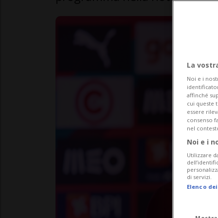
La vostr
Noi e i nost
identificato
affinché sup
cui queste 
essere rile
consenso fac
nel contest
Noi e i n
Utilizzare d
dell’identif
personalizz
di servizi.
Elenco dei
Mostra