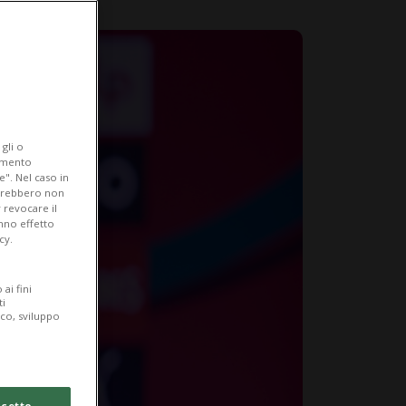
gli o
iamento
e". Nel caso in
potrebbero non
 revocare il
anno effetto
cy.
ai fini
ti
ico, sviluppo
cetto