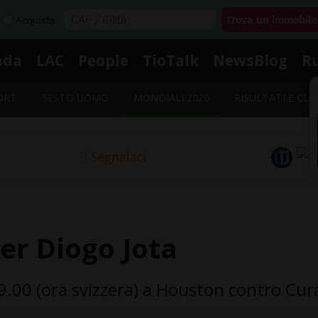
Acquista
nda
LAC
People
TioTalk
NewsBlog
R
ORT
SESTO UOMO
MONDIALI 2026
RISULTATI E CLA
Segnalaci
er Diogo Jota
.00 (ora svizzera) a Houston contro Curac