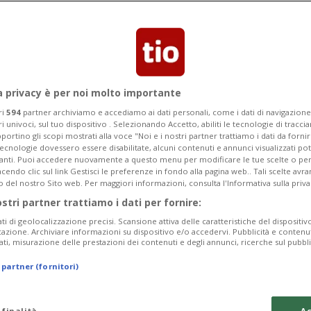
a privacy è per noi molto importante
ri
594
partner archiviamo e accediamo ai dati personali, come i dati di navigazione 
ri univoci, sul tuo dispositivo . Selezionando Accetto, abiliti le tecnologie di tracc
portino gli scopi mostrati alla voce "Noi e i nostri partner trattiamo i dati da fornir
tecnologie dovessero essere disabilitate, alcuni contenuti e annunci visualizzati 
vanti. Puoi accedere nuovamente a questo menu per modificare le tue scelte o per
endo clic sul link Gestisci le preferenze in fondo alla pagina web.. Tali scelte avr
o del nostro Sito web. Per maggiori informazioni, consulta l'Informativa sulla priva
ostri partner trattiamo i dati per fornire:
ati di geolocalizzazione precisi. Scansione attiva delle caratteristiche del dispositivo 
icazione. Archiviare informazioni su dispositivo e/o accedervi. Pubblicità e contenu
ati, misurazione delle prestazioni dei contenuti e degli annunci, ricerche sul pubbl
 partner (fornitori)
 finalità
Ac