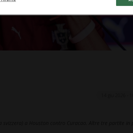
14 giu 2026 - 1
 svizzera) a Houston contro Curacao. Altre tre partite in