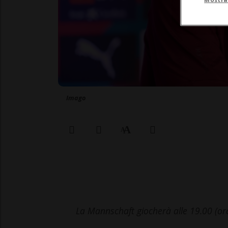
Imago
La Mannschaft giocherà alle 19.00 (ora