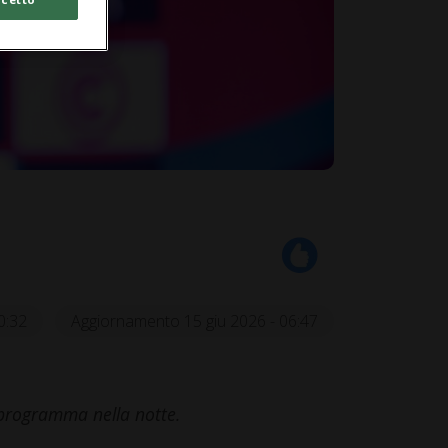
0:32
Aggiornamento 15 giu 2026 - 06:47
 programma nella notte.