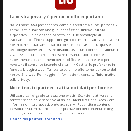
La vostra privacy è per noi molto importante
Noi e i nostri
594
partner archiviamo e accediamo ai dati personali,
come i dati di navigazione gli o identificatori univoci, sul tuo
dispositivo . Selezionando Accetto, abiliti le tecnologie di
tracciamento affinché supportino gli scopi mostrati alla voce "Noi e i
nostri partner trattiamo i dati da fornire". Nel caso in cui queste
tecnologie dovessero essere disabilitate, alcuni contenuti e annunci
visualizzati potrebbero non essere rilevanti. Puoi accedere
nuovamente a questo menu per modificare le tue scelte o per
Haissem Hassan
revocare il consenso facendo clic sul link Gestisci le preferenze in
fondo alla pagina web.. Tali scelte avranno effetto nel contesto del
nostro Sito web. Per maggiori informazioni, consulta l'Informativa
sulla privacy.
Noi e i nostri partner trattiamo i dati per fornire:
PROFILO
Utilizzare dati di geolocalizzazione precisi. Scansione attiva delle
caratteristiche del dispositivo ai fini dell’identificazione. Archiviare
Nazionalità
Egypt
informazioni su dispositivo e/o accedervi. Pubblicità e contenuti
personalizzati, misurazione delle prestazioni dei contenuti e degli
annunci, ricerche sul pubblico, sviluppo di servizi.
Data di nascita
08.02.2002 (24 anni)
Elenco dei partner (fornitori)
Luogo di nascita
Bagnolet