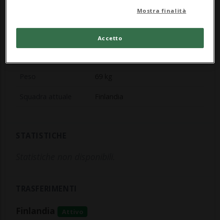
Mostra finalità
Posizione
Attaccante
Numero maglia
12
Accetto
Altezza
175 cm
Peso
69 kg
Squadra attuale
Finlandia
STATISTICHE
Statistiche non disponibili.
TRASFERIMENTI
Finlandia
Attivo