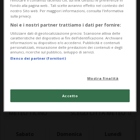
revocare il consenso facendo clic sul link Gestisci le preferenze in
fondo alla pagina web.. Tali scelte avranno effetto nel contesto del
nostro Sito web. Per maggiori informazioni, consulta l'Informativa
sulla privacy.
Noi e i nostri partner trattiamo i dati per fornire:
Utilizzare dati di geolocalizzazione precisi. Scansione attiva delle
caratteristiche del dispositivo ai fini dell’identificazione. Archiviare
informazioni su dispositivo e/o accedervi. Pubblicità e contenuti
Meteo
personalizzati, misurazione delle prestazioni dei contenuti e degli
annunci, ricerche sul pubblico, sviluppo di servizi.
Elenco dei partner (fornitori)
Le previsioni meteo per il Ticino e la
Mostra finalità
Svizzera: temperature, precipitazioni e
bollettino meteo aggiornato in tempo reale
Accetto
METEO TICINO
SCEGLI CITTÀ METEO
Sabato
Domenica
Lunedì