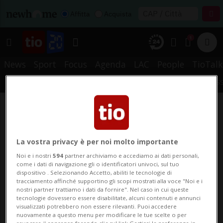
Affitta
Acquista
1
News
Sport
Focus
Agenda
LAC
People
TioTalk
METEO
PREFERITI
STORICO
CERCA
NOTIFICHE
MYTIO
RS
La vostra privacy è per noi molto importante
Noi e i nostri
594
partner archiviamo e accediamo ai dati personali,
come i dati di navigazione gli o identificatori univoci, sul tuo
dispositivo . Selezionando Accetto, abiliti le tecnologie di
tracciamento affinché supportino gli scopi mostrati alla voce "Noi e i
nostri partner trattiamo i dati da fornire". Nel caso in cui queste
tecnologie dovessero essere disabilitate, alcuni contenuti e annunci
visualizzati potrebbero non essere rilevanti. Puoi accedere
nuovamente a questo menu per modificare le tue scelte o per