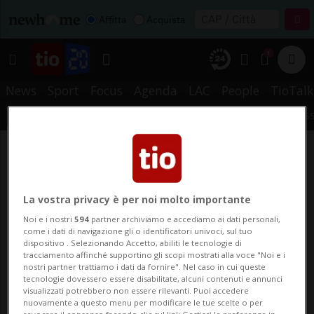
Affitta
Acquista
1
News
Sport
Focus
Agenda
LAC
People
TioTalk
METEO
PREFERITI
STORICO
CERCA
NOTIFICHE
MYTIO
RS
La vostra privacy è per noi molto importante
Noi e i nostri
594
partner archiviamo e accediamo ai dati personali,
come i dati di navigazione gli o identificatori univoci, sul tuo
dispositivo . Selezionando Accetto, abiliti le tecnologie di
tracciamento affinché supportino gli scopi mostrati alla voce "Noi e i
nostri partner trattiamo i dati da fornire". Nel caso in cui queste
tecnologie dovessero essere disabilitate, alcuni contenuti e annunci
visualizzati potrebbero non essere rilevanti. Puoi accedere
nuovamente a questo menu per modificare le tue scelte o per