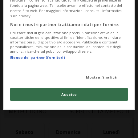
revocare il consenso facendo clic sul link Gestisci le preferenze in
fondo alla pagina web.. Tali scelte avranno effetto nel contesto del
nostro Sito web. Per maggiori informazioni, consulta l'Informativa
sulla privacy.
Noi e i nostri partner trattiamo i dati per fornire:
Utilizzare dati di geolocalizzazione precisi. Scansione attiva delle
caratteristiche del dispositivo ai fini dell’identificazione. Archiviare
informazioni su dispositivo e/o accedervi. Pubblicità e contenuti
Meteo
personalizzati, misurazione delle prestazioni dei contenuti e degli
annunci, ricerche sul pubblico, sviluppo di servizi.
Elenco dei partner (fornitori)
Le previsioni meteo per il Ticino e la
Mostra finalità
Svizzera: temperature, precipitazioni e
bollettino meteo aggiornato in tempo reale
Accetto
METEO TICINO
SCEGLI CITTÀ METEO
Sabato
Domenica
Lunedì