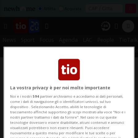
Affitta
Acquista
News
Sport
Focus
Agenda
LAC
People
TioTalk
METEO
PREFERITI
STORICO
CERCA
NOTIFICHE
MYTIO
RS
La vostra privacy è per noi molto importante
Noi e i nostri
594
partner archiviamo e accediamo ai dati personali,
come i dati di navigazione gli o identificatori univoci, sul tuo
dispositivo . Selezionando Accetto, abiliti le tecnologie di
tracciamento affinché supportino gli scopi mostrati alla voce "Noi e i
nostri partner trattiamo i dati da fornire". Nel caso in cui queste
tecnologie dovessero essere disabilitate, alcuni contenuti e annunci
visualizzati potrebbero non essere rilevanti. Puoi accedere
nuovamente a questo menu per modificare le tue scelte o per