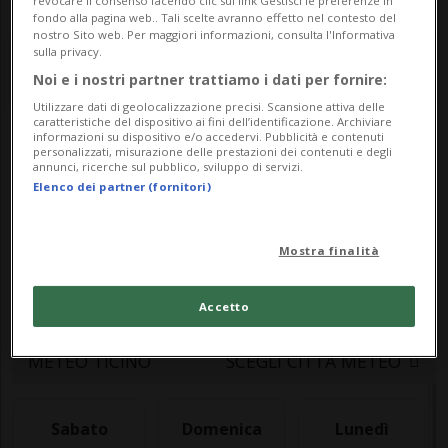
revocare il consenso facendo clic sul link Gestisci le preferenze in
fondo alla pagina web.. Tali scelte avranno effetto nel contesto del
nostro Sito web. Per maggiori informazioni, consulta l'Informativa
sulla privacy.
Noi e i nostri partner trattiamo i dati per fornire:
Utilizzare dati di geolocalizzazione precisi. Scansione attiva delle
caratteristiche del dispositivo ai fini dell’identificazione. Archiviare
informazioni su dispositivo e/o accedervi. Pubblicità e contenuti
Meteo
personalizzati, misurazione delle prestazioni dei contenuti e degli
annunci, ricerche sul pubblico, sviluppo di servizi.
Elenco dei partner (fornitori)
Le previsioni meteo per il Ticino e la
Mostra finalità
Svizzera: temperature, precipitazioni e
bollettino meteo aggiornato in tempo reale
Accetto
METEO TICINO
SCEGLI CITTÀ METEO
Sabato
Domenica
Lunedì