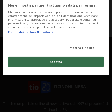
Noi e i nostri partner trattiamo i dati per fornire:
Utilizzare dati di geolocalizzazione precisi. Scansione attiva delle
caratteristiche del dispositivo ai fini dell’identificazione. Archiviare
informazioni su dispositivo e/o accedervi. Pubblicità e contenuti
personalizzati, misurazione delle prestazioni dei contenuti e degli
annunci, ricerche sul pubblico, sviluppo di servizi.
Elenco dei partner (fornitori)
Mostra finalità
Accetto
TICINONLINE SA
Tio.ch è un portale online di news attivo dal 1997 di proprietà di
Ticinonline SA.