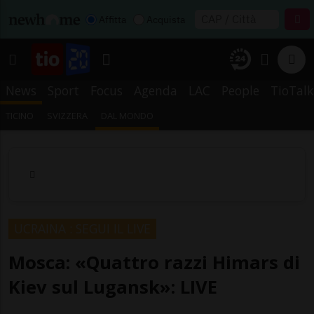
Affitta
Acquista
News
Sport
Focus
Agenda
LAC
People
TioTalk
TICINO
SVIZZERA
DAL MONDO
UCRAINA : SEGUI IL LIVE
Mosca: «Quattro razzi Himars di
Kiev sul Lugansk»: LIVE