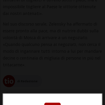
impossibile togliere al Paese le vittorie ottenute
dai nostri antenati».
Nel suo discorso serale, Zelensky ha affermato di
essere pronto alla pace, ma di nutrire dubbi sulla
volontà di Mosca di arrivare a un negoziato.
«Quando qualcuno pensa ai negoziati, non cerca il
modo di ingannare tutti intorno a lui per mandare
decine o centinaia di migliaia di persone in più nel
tritacarne».
di Redazione
20:34
Centrale di Zaporizhzhia ricollegata alla