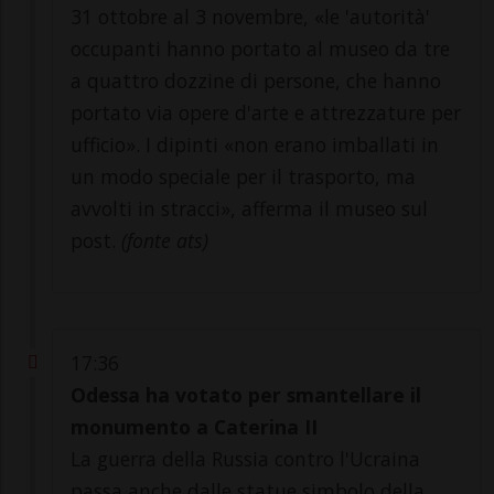
31 ottobre al 3 novembre, «le 'autorità'
occupanti hanno portato al museo da tre
a quattro dozzine di persone, che hanno
portato via opere d'arte e attrezzature per
ufficio». I dipinti «non erano imballati in
un modo speciale per il trasporto, ma
avvolti in stracci», afferma il museo sul
post.
(fonte ats)
17:36
Odessa ha votato per smantellare il
monumento a Caterina II
La guerra della Russia contro l'Ucraina
passa anche dalle statue simbolo della