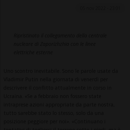
05 nov 2022 - 23:01
Ripristinato il collegamento della centrale
nucleare di Zaporizhzhia con le linee
elettriche esterne
Uno scontro inevitabile. Sono le parole usate da
Vladimir Putin nella giornata di venerdì per
descrivere il conflitto attualmente in corso in
Ucraina. «Se a febbraio non fossero state
intraprese azioni appropriate da parte nostra,
tutto sarebbe stato lo stesso, solo da una
posizione peggiore per noi». «Continuano i
tentativi di toglierci il terreno sotto i piedi, ma è