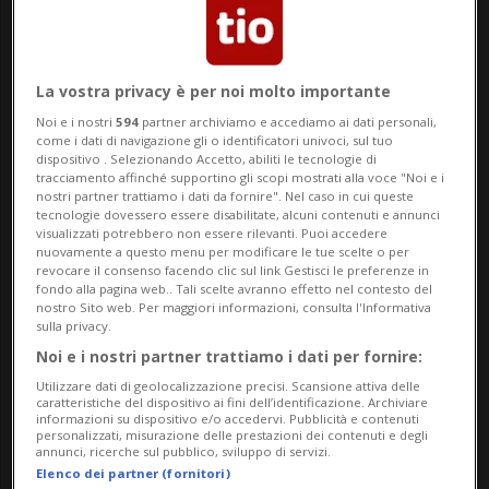
rete elettrica
Le linee elettriche esterne sono state
La vostra privacy è per noi molto importante
ripristinate alla centrale nucleare ucraina
di Zaporizhzhia due giorni dopo che si era
Noi e i nostri
594
partner archiviamo e accediamo ai dati personali,
come i dati di navigazione gli o identificatori univoci, sul tuo
interrotta l'erogazione di energia elettrica
dispositivo . Selezionando Accetto, abiliti le tecnologie di
tracciamento affinché supportino gli scopi mostrati alla voce "Noi e i
esterna a causa dei bombardamenti russi.
nostri partner trattiamo i dati da fornire". Nel caso in cui queste
tecnologie dovessero essere disabilitate, alcuni contenuti e annunci
Lo ha affermato l'Agenzia internazionale
visualizzati potrebbero non essere rilevanti. Puoi accedere
per l'energia atomica (Aiea). Ukrinform
nuovamente a questo menu per modificare le tue scelte o per
revocare il consenso facendo clic sul link Gestisci le preferenze in
ricorda che ieri, intorno alle 22, è stata
fondo alla pagina web.. Tali scelte avranno effetto nel contesto del
nostro Sito web. Per maggiori informazioni, consulta l'Informativa
ristabilita l'alimentazione a 750 kV a tutte
sulla privacy.
e sei le unità della centrale e gli otto
Noi e i nostri partner trattiamo i dati per fornire:
generatori diesel di emergenza in funzione
Utilizzare dati di geolocalizzazione precisi. Scansione attiva delle
caratteristiche del dispositivo ai fini dell’identificazione. Archiviare
sono stati spenti e messi in modalità
informazioni su dispositivo e/o accedervi. Pubblicità e contenuti
personalizzati, misurazione delle prestazioni dei contenuti e degli
stand-by.
annunci, ricerche sul pubblico, sviluppo di servizi.
La linea da 750 kV fornisce quindi ancora
Elenco dei partner (fornitori)