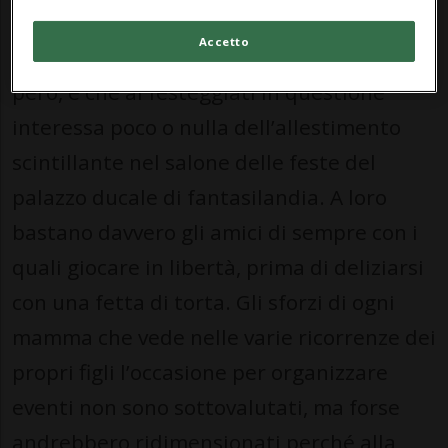
nell’animo di tutte e salta fuori come i
Accetto
pupazzi dalle scatole a sorpresa. La verità,
però, è che ai festeggiati in questione
interessa poco o nulla dell’allestimento
scintillante nel salone delle feste del
palazzo ducale di fantasilandia. A loro
bastano davvero gli amici di sempre con i
quali giocare in libertà, prima di deliziarsi
con una fetta di torta. Gli sforzi di ogni
mamma che vede nelle varie ricorrenze dei
propri figli l’occasione per organizzare
eventi non sono sottovalutati, ma forse
andrebbero ridimensionati perché alla