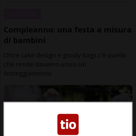
TI.MAMME
Compleanno: una festa a misura
di bambini
Oltre cake design e goody bags c’è quello
che rende davvero unico un
festeggiamento