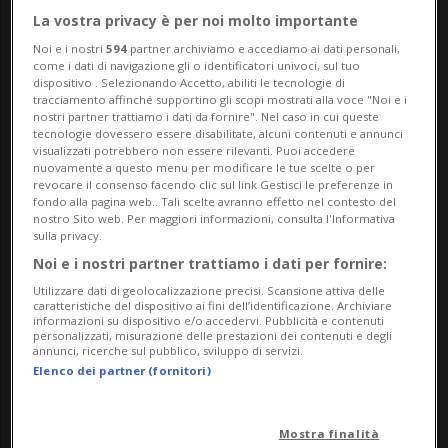
La vostra privacy è per noi molto importante
Noi e i nostri
594
partner archiviamo e accediamo ai dati personali,
come i dati di navigazione gli o identificatori univoci, sul tuo
Deposit
dispositivo . Selezionando Accetto, abiliti le tecnologie di
tracciamento affinché supportino gli scopi mostrati alla voce "Noi e i
nostri partner trattiamo i dati da fornire". Nel caso in cui queste
tecnologie dovessero essere disabilitate, alcuni contenuti e annunci
visualizzati potrebbero non essere rilevanti. Puoi accedere
nuovamente a questo menu per modificare le tue scelte o per
revocare il consenso facendo clic sul link Gestisci le preferenze in
22 feb 2022 - 08:00
fondo alla pagina web.. Tali scelte avranno effetto nel contesto del
nostro Sito web. Per maggiori informazioni, consulta l'Informativa
sulla privacy.
Il trend più gettonato per provare ad
Noi e i nostri partner trattiamo i dati per fornire:
entrare negli annali delle feste di
Utilizzare dati di geolocalizzazione precisi. Scansione attiva delle
caratteristiche del dispositivo ai fini dell’identificazione. Archiviare
informazioni su dispositivo e/o accedervi. Pubblicità e contenuti
compleanno più belle di sempre, prima o
personalizzati, misurazione delle prestazioni dei contenuti e degli
annunci, ricerche sul pubblico, sviluppo di servizi.
poi, colpisce tutte le mamme ed il
Elenco dei partner (fornitori)
desiderio di organizzare per la propria
creatura un party da capogiro cova
Mostra finalità