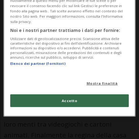
nuovamente a questo menu per modificare le tue scelte o per
revocare il consenso facendo clic sul link Gestisci le preferenze in
fondo alla pagina web.. Tali scelte avranno effetto nel contesto del
nostro Sito web. Per maggiori informazioni, consulta l'Informativa
sulla privacy.
Noi e i nostri partner trattiamo i dati per fornire:
Deposit
Utilizzare dati di geolocalizzazione precisi. Scansione attiva delle
caratteristiche del dispositivo ai fini dell’identificazione. Archiviare
informazioni su dispositivo e/o accedervi. Pubblicità e contenuti
personalizzati, misurazione delle prestazioni dei contenuti e degli
annunci, ricerche sul pubblico, sviluppo di servizi.
Elenco dei partner (fornitori)
17 gen 2022 - 19:09
Mostra finalità
C’era una volta un noioso pomeriggio: gli
adulti brancolavano nelle loro consuete
Accetto
attività, mentre i piccoli trascinavano le
loro menti tra videogiochi e cartoni
animati. Finalmente la regina della casa