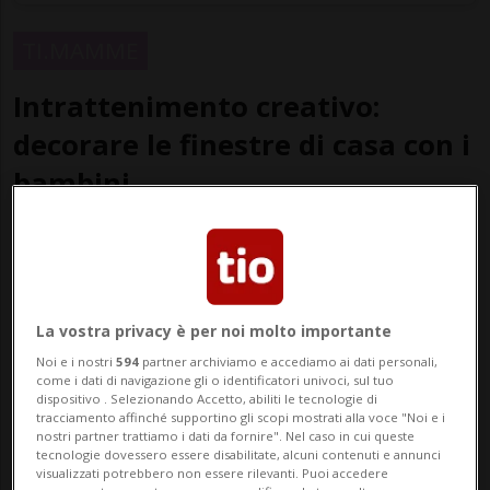
TI.MAMME
Intrattenimento creativo:
decorare le finestre di casa con i
bambini
Un’occasione divertente per trasgredire
con il permesso (e l’aiuto) di mamma e
papà
La vostra privacy è per noi molto importante
Noi e i nostri
594
partner archiviamo e accediamo ai dati personali,
come i dati di navigazione gli o identificatori univoci, sul tuo
dispositivo . Selezionando Accetto, abiliti le tecnologie di
tracciamento affinché supportino gli scopi mostrati alla voce "Noi e i
nostri partner trattiamo i dati da fornire". Nel caso in cui queste
tecnologie dovessero essere disabilitate, alcuni contenuti e annunci
visualizzati potrebbero non essere rilevanti. Puoi accedere