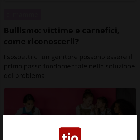
ti.mamme
Bullismo: vittime e carnefici,
come riconoscerli?
I sospetti di un genitore possono essere il
primo passo fondamentale nella soluzione
del problema