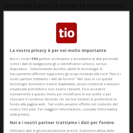
Leonardo Zanier, è morto la scorsa notte,
all'età di 82 anni, in Ticino, nella sua casa
di Riva San Vitale. Originario di Maranzanis
di Comeglians (Udine), d...
La vostra privacy è per noi molto importante
🔐 Sblocca il nostro archivio
Noi e i nostri
594
partner archiviamo e accediamo ai dati personali,
come i dati di navigazione gli o identificatori univoci, sul tuo
esclusivo!
dispositivo . Selezionando Accetto, abiliti le tecnologie di
tracciamento affinché supportino gli scopi mostrati alla voce "Noi e i
Sottoscrivi un abbonamento
Archivio
per
nostri partner trattiamo i dati da fornire". Nel caso in cui queste
tecnologie dovessero essere disabilitate, alcuni contenuti e annunci
leggere questo articolo, oppure scegli
visualizzati potrebbero non essere rilevanti. Puoi accedere
nuovamente a questo menu per modificare le tue scelte o per
MyTioAbo
per accedere all'archivio e
revocare il consenso facendo clic sul link Gestisci le preferenze in
navigare su sito e app senza pubblicità.
fondo alla pagina web.. Tali scelte avranno effetto nel contesto del
nostro Sito web. Per maggiori informazioni, consulta l'Informativa
sulla privacy.
ACCEDI
Noi e i nostri partner trattiamo i dati per fornire:
Utilizzare dati di geolocalizzazione precisi. Scansione attiva delle