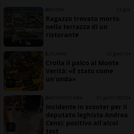
ASCONA
2 gior
Ragazzo trovato morto
nella terrazza di un
ristorante
LOCARNO
2 gior
134
Crolla il palco al Monte
Verità: «È stato come
un'onda»
MEZZOVICO-VIRA
1 gior
118
254
Incidente in scooter per il
deputato leghista Andrea
Censi: positivo all’alcol
test