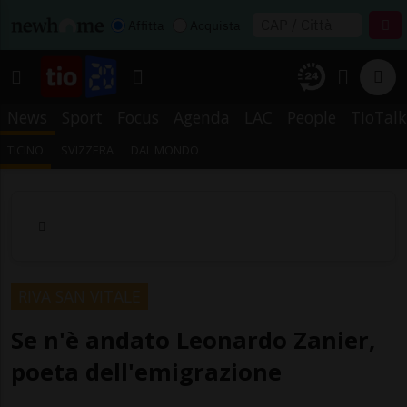
Affitta
Acquista
News
Sport
Focus
Agenda
LAC
People
TioTalk
TICINO
SVIZZERA
DAL MONDO
RIVA SAN VITALE
Se n'è andato Leonardo Zanier,
poeta dell'emigrazione