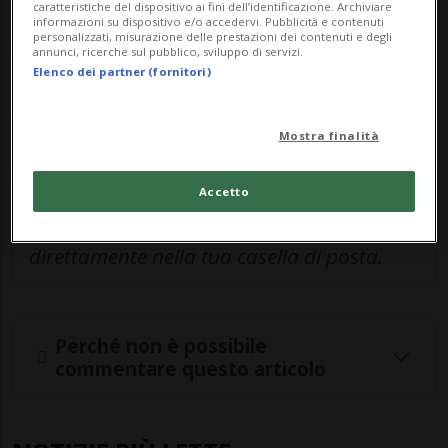
caratteristiche del dispositivo ai fini dell’identificazione. Archiviare
informazioni su dispositivo e/o accedervi. Pubblicità e contenuti
personalizzati, misurazione delle prestazioni dei contenuti e degli
Entra nel
canale WhatsApp
di
annunci, ricerche sul pubblico, sviluppo di servizi.
Elenco dei partner (fornitori)
Ticinonline.
Mostra finalità
Iscriviti alla
newsletter giornaliera di
Accetto
Tio
per ricevere le notizie più importanti
direttamente nella tua casella di posta.
Perché non è possibile
commentare questo articolo