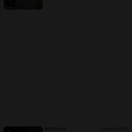
VERZASCA
3 ore
19
27