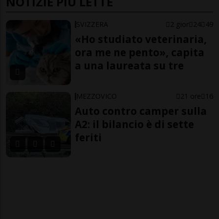
NOTIZIE PIÙ LETTE
SVIZZERA
2 gior
24
49
«Ho studiato veterinaria,
ora me ne pento», capita
a una laureata su tre
MEZZOVICO
21 ore
16
Auto contro camper sulla
A2: il bilancio è di sette
feriti