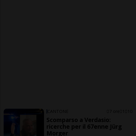
CANTONE
7 ore
1
10
Scomparso a Verdasio:
ricerche per il 67enne Jürg
Morger