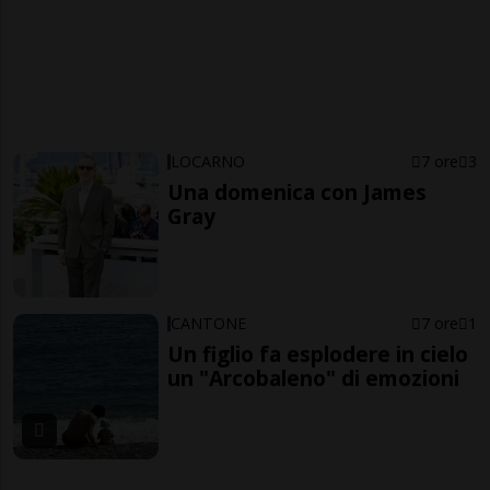
LOCARNO
7 ore
3
Una domenica con James
Gray
CANTONE
7 ore
1
Un figlio fa esplodere in cielo
un "Arcobaleno" di emozioni