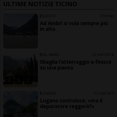
ULTIME NOTIZIE TICINO
QUINTO
55 min
Ad Ambrì si vola sempre più
in alto
VAL MARA
2 ore
5
18
Sbaglia l’atterraggio e finisce
su una pianta
LUGANO
2 ore
4
7
Lugano costruisce, «ma il
depuratore reggerà?»