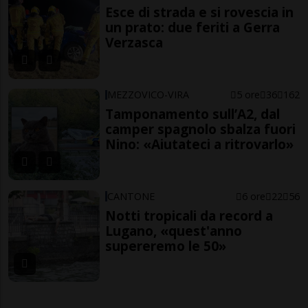
Esce di strada e si rovescia in
un prato: due feriti a Gerra
Verzasca
MEZZOVICO-VIRA
5 ore
36
162
Tamponamento sull’A2, dal
camper spagnolo sbalza fuori
Nino: «Aiutateci a ritrovarlo»
CANTONE
6 ore
22
56
Notti tropicali da record a
Lugano, «quest'anno
supereremo le 50»