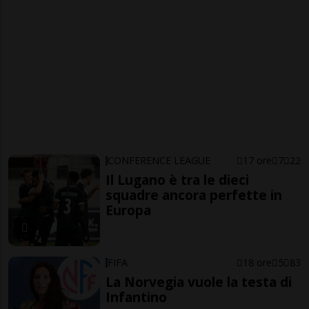
CONFERENCE LEAGUE
17 ore
7
22
Il Lugano è tra le dieci
squadre ancora perfette in
Europa
FIFA
18 ore
5
83
La Norvegia vuole la testa di
Infantino