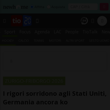
Affitta
Acquista
s
Sport
Focus
Agenda
LAC
People
TioTalk
New
HOCKEY
CALCIO
TENNIS
MOTORI
ALTRI SPORT
SESTO UOMO
ZURIGO-FRIBORGO 2026
I rigori sorridono agli Stati Uniti,
Germania ancora ko