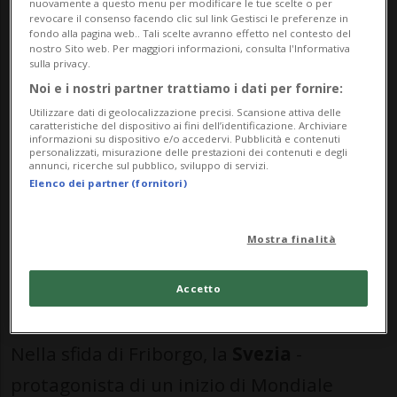
in classifica a quota 5 punti - si sono
nuovamente a questo menu per modificare le tue scelte o per
revocare il consenso facendo clic sul link Gestisci le preferenze in
guadagnati la possibilità di andare a punti
fondo alla pagina web.. Tali scelte avranno effetto nel contesto del
nostro Sito web. Per maggiori informazioni, consulta l'Informativa
trovando il pareggio con Thomas Novak a
sulla privacy.
Noi e i nostri partner trattiamo i dati per fornire:
poco meno di sei minuti dal 60'.
Utilizzare dati di geolocalizzazione precisi. Scansione attiva delle
caratteristiche del dispositivo ai fini dell’identificazione. Archiviare
informazioni su dispositivo e/o accedervi. Pubblicità e contenuti
Per la selezione di Harold Kreis è il quarto
personalizzati, misurazione delle prestazioni dei contenuti e degli
annunci, ricerche sul pubblico, sviluppo di servizi.
ko in altrettante sfide di una Coppa del
Elenco dei partner (fornitori)
Mondo sin qui altamente deludente,
Mostra finalità
malgrado stasera sia riuscita a tenere
testa a chi dodici mesi fa si era
Accetto
aggiudicato l'oro.
Nella sfida di Friborgo, la
Svezia
-
protagonista di un inizio di Mondiale