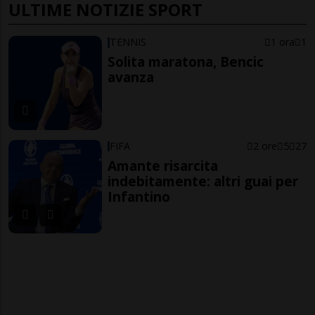
ULTIME NOTIZIE SPORT
TENNIS
1 ora
1
Solita maratona, Bencic
avanza
FIFA
2 ore
5
27
Amante risarcita
indebitamente: altri guai per
Infantino