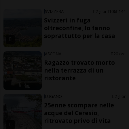
SVIZZERA
2 gior
106
144
Svizzeri in fuga
oltreconfine, lo fanno
soprattutto per la casa
ASCONA
20 ore
Ragazzo trovato morto
nella terrazza di un
ristorante
LUGANO
2 gior
25enne scompare nelle
acque del Ceresio,
ritrovato privo di vita