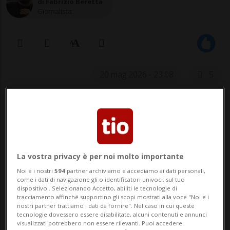
di Fabrizio Beretta
Giornalista
20 mag 2026 - 23:08
5
HOCKEY: Risultati e classifiche
ZURIGO - Seppur ai rigori, i campioni del
La vostra privacy è per noi molto importante
mondo in carica degli Stati Uniti hanno
Noi e i nostri
594
partner archiviamo e accediamo ai dati personali,
ottenuto il secondo successo al Mondiale
come i dati di navigazione gli o identificatori univoci, sul tuo
dispositivo . Selezionando Accetto, abiliti le tecnologie di
di Zurigo e Friborgo, battendo la
tracciamento affinché supportino gli scopi mostrati alla voce "Noi e i
nostri partner trattiamo i dati da fornire". Nel caso in cui queste
Germania
per 4-3. Gli americani - quarti
tecnologie dovessero essere disabilitate, alcuni contenuti e annunci
visualizzati potrebbero non essere rilevanti. Puoi accedere