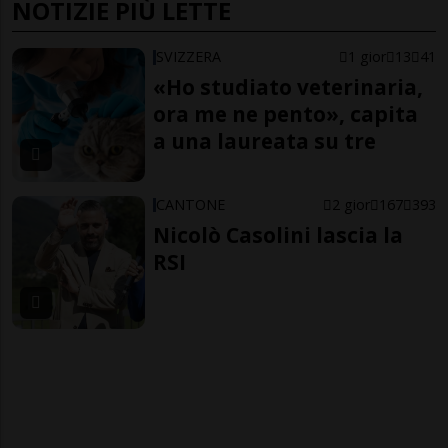
NOTIZIE PIÙ LETTE
SVIZZERA
1 gior
13
41
«Ho studiato veterinaria,
ora me ne pento», capita
a una laureata su tre
CANTONE
2 gior
167
393
Nicolò Casolini lascia la
RSI