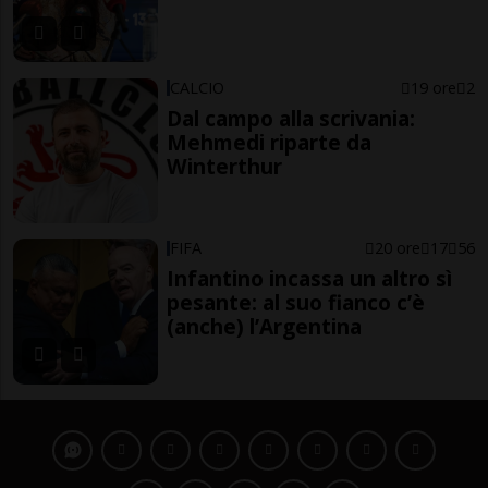
CALCIO
19 ore
2
Dal campo alla scrivania:
Mehmedi riparte da
Winterthur
FIFA
20 ore
17
56
Infantino incassa un altro sì
pesante: al suo fianco c’è
(anche) l’Argentina