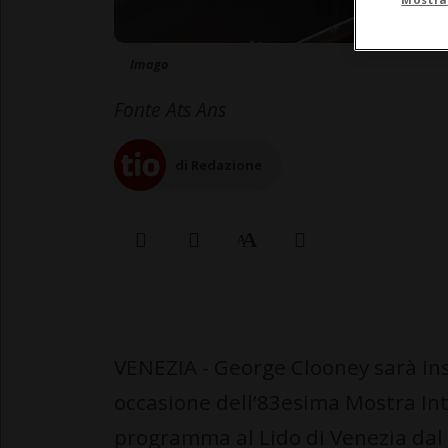
Imago
Fonte Ats Ans
di Redazione
VENEZIA - George Clooney sarà insi
occasione dell’83esima Mostra Int
programma al Lido di Venezia dal 