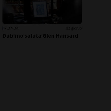
IRLANDA
2 gior
6
Dublino saluta Glen Hansard