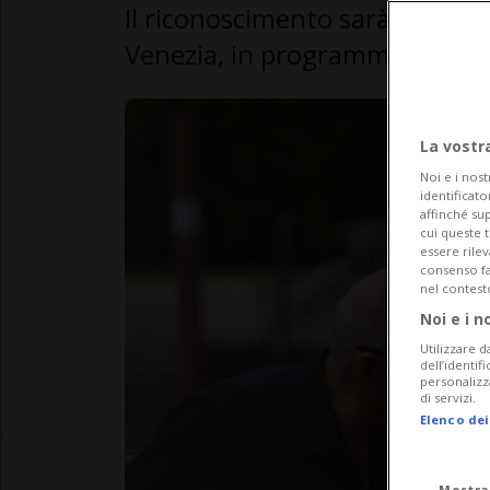
Il riconoscimento sarà conseg
Venezia, in programma dal 2 a
La vostr
Noi e i nost
identificato
affinché sup
cui queste 
essere rile
consenso fac
nel contest
Noi e i n
Utilizzare d
dell’identif
personalizz
di servizi.
Elenco dei
Mostra