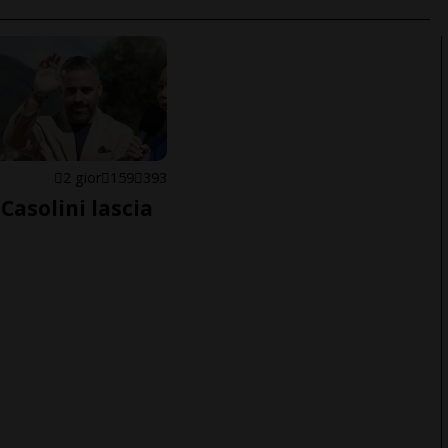
E
2 gior
159
393
Casolini lascia