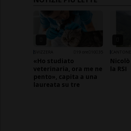
SVIZZERA
19 ore
10
35
CANTON
«Ho studiato
Nicolò 
veterinaria, ora me ne
la RSI
pento», capita a una
laureata su tre