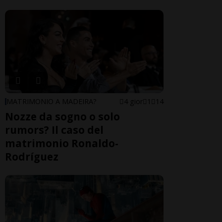
MATRIMONIO A MADEIRA?
4 gior
1
14
Nozze da sogno o solo
rumors? Il caso del
matrimonio Ronaldo-
Rodríguez