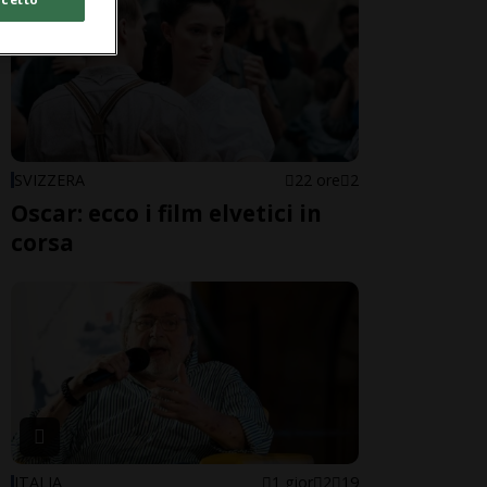
SVIZZERA
22 ore
2
Oscar: ecco i film elvetici in
corsa
ITALIA
1 gior
2
19