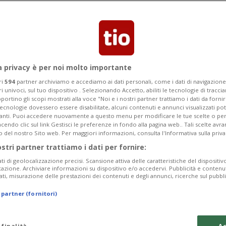
nato all’83esima Mostra del Cinema di
l 12 settembre.
a privacy è per noi molto importante
ri
594
partner archiviamo e accediamo ai dati personali, come i dati di navigazione 
ri univoci, sul tuo dispositivo . Selezionando Accetto, abiliti le tecnologie di tracc
portino gli scopi mostrati alla voce "Noi e i nostri partner trattiamo i dati da fornir
tecnologie dovessero essere disabilitate, alcuni contenuti e annunci visualizzati 
vanti. Puoi accedere nuovamente a questo menu per modificare le tue scelte o per
endo clic sul link Gestisci le preferenze in fondo alla pagina web.. Tali scelte avr
o del nostro Sito web. Per maggiori informazioni, consulta l'Informativa sulla priva
ostri partner trattiamo i dati per fornire:
ati di geolocalizzazione precisi. Scansione attiva delle caratteristiche del dispositivo 
icazione. Archiviare informazioni su dispositivo e/o accedervi. Pubblicità e contenu
ati, misurazione delle prestazioni dei contenuti e degli annunci, ricerche sul pubbl
 partner (fornitori)
 finalità
Ac