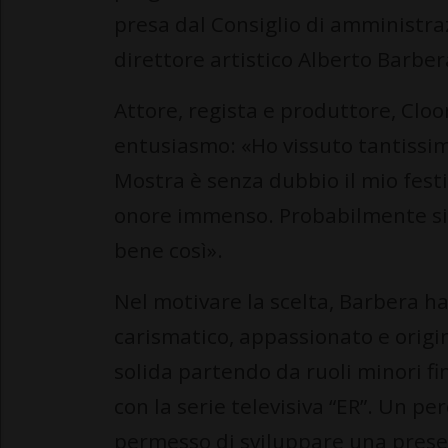
presa dal Consiglio di amministra
direttore artistico Alberto Barber
Attore, regista e produttore, Cloo
entusiasmo: «Ho vissuto tantissim
Mostra è senza dubbio il mio festiv
onore immenso. Probabilmente sig
bene così».
Nel motivare la scelta, Barbera h
carismatico, appassionato e origin
solida partendo da ruoli minori fi
con la serie televisiva “ER”. Un per
permesso di sviluppare una presen