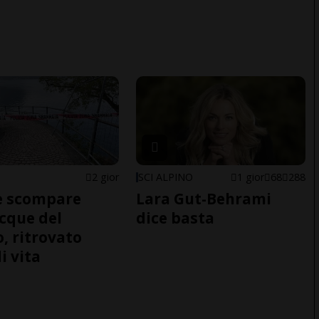
2 gior
SCI ALPINO
1 gior
68
288
e scompare
Lara Gut-Behrami
acque del
dice basta
o, ritrovato
i vita