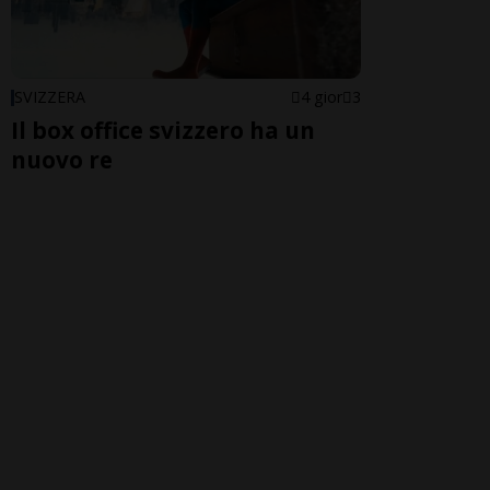
SVIZZERA
4 gior
3
Il box office svizzero ha un
nuovo re