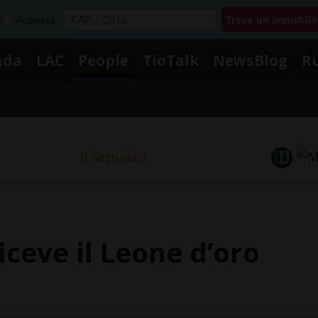
Acquista
nda
LAC
People
TioTalk
NewsBlog
R
Segnalaci
ceve il Leone d’oro