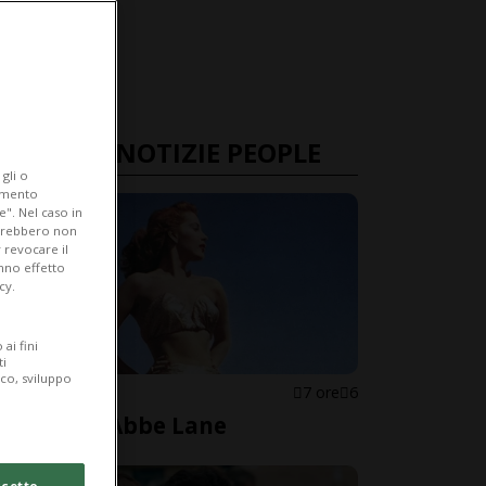
ULTIME NOTIZIE PEOPLE
gli o
iamento
e". Nel caso in
potrebbero non
 revocare il
anno effetto
cy.
ai fini
ti
ico, sviluppo
STATI UNITI
7 ore
6
È morta Abbe Lane
cetto