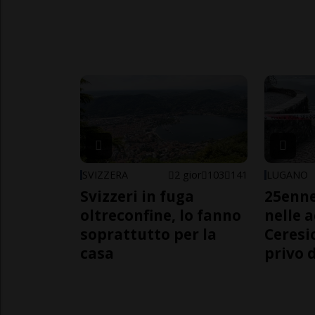
SVIZZERA
2 gior
103
141
LUGANO
Svizzeri in fuga
25enn
oltreconfine, lo fanno
nelle 
soprattutto per la
Ceresi
casa
privo d