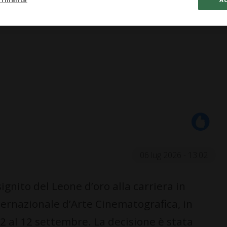
06 lug 2026 - 13:02
gnito del Leone d’oro alla carriera in
ernazionale d’Arte Cinematografica, in
2 al 12 settembre. La decisione è stata