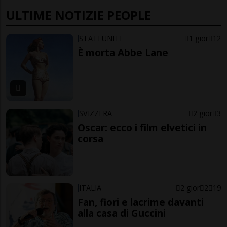
ULTIME NOTIZIE PEOPLE
STATI UNITI
1 gior
12
È morta Abbe Lane
SVIZZERA
2 gior
3
Oscar: ecco i film elvetici in
corsa
ITALIA
2 gior
2
19
Fan, fiori e lacrime davanti
alla casa di Guccini