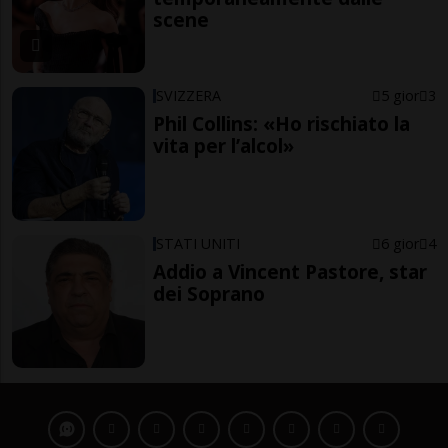
scene
SVIZZERA
5 gior
3
Phil Collins: «Ho rischiato la
vita per l’alcol»
STATI UNITI
6 gior
4
Addio a Vincent Pastore, star
dei Soprano