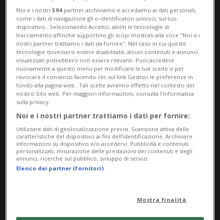
l'influenza dell'alcol. Conosciuto con il
Noi e i nostri
594
partner archiviamo e accediamo ai dati personali,
nome d'arte di Tik Shiro, Manasawin
come i dati di navigazione gli o identificatori univoci, sul tuo
dispositivo . Selezionando Accetto, abiliti le tecnologie di
Nantasen raggiunse la fama negli anni '80
tracciamento affinché supportino gli scopi mostrati alla voce "Noi e i
nostri partner trattiamo i dati da fornire". Nel caso in cui queste
e '90 grazie al suo caratteristico cappello,
tecnologie dovessero essere disabilitate, alcuni contenuti e annunci
visualizzati potrebbero non essere rilevanti. Puoi accedere
alle giacche di pelle e alle impeccabili
nuovamente a questo menu per modificare le tue scelte o per
revocare il consenso facendo clic sul link Gestisci le preferenze in
mosse di ballo, che gli valsero paragoni
fondo alla pagina web.. Tali scelte avranno effetto nel contesto del
nostro Sito web. Per maggiori informazioni, consulta l'Informativa
con il re del Pop.
sulla privacy.
Noi e i nostri partner trattiamo i dati per fornire:
Utilizzare dati di geolocalizzazione precisi. Scansione attiva delle
Il cantante 64enne si schiantò con il suo
caratteristiche del dispositivo ai fini dell’identificazione. Archiviare
informazioni su dispositivo e/o accedervi. Pubblicità e contenuti
minivan contro una motocicletta ferma a
personalizzati, misurazione delle prestazioni dei contenuti e degli
annunci, ricerche sul pubblico, sviluppo di servizi.
Bangkok nell'ottobre del 2024, uccidendo
Elenco dei partner (fornitori)
una donna di 28 anni e suo fratello di 21.
Mostra finalità
Un video che lo ritraeva in ginocchio, in