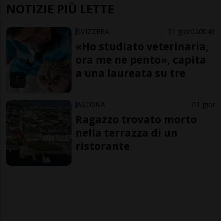
NOTIZIE PIÙ LETTE
SVIZZERA
1 gior
20
43
«Ho studiato veterinaria,
ora me ne pento», capita
a una laureata su tre
ASCONA
1 gior
Ragazzo trovato morto
nella terrazza di un
ristorante