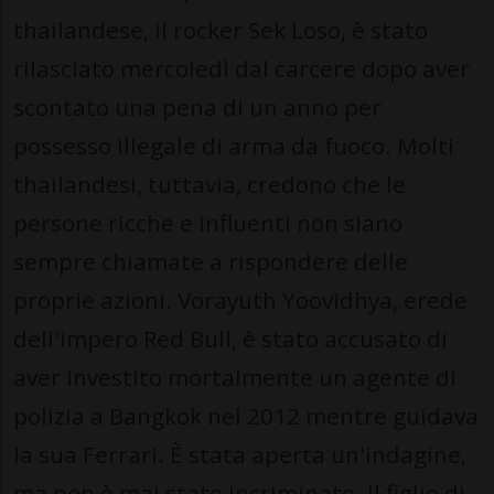
thailandese, il rocker Sek Loso, è stato
rilasciato mercoledì dal carcere dopo aver
scontato una pena di un anno per
possesso illegale di arma da fuoco. Molti
thailandesi, tuttavia, credono che le
persone ricche e influenti non siano
sempre chiamate a rispondere delle
proprie azioni. Vorayuth Yoovidhya, erede
dell'impero Red Bull, è stato accusato di
aver investito mortalmente un agente di
polizia a Bangkok nel 2012 mentre guidava
la sua Ferrari. È stata aperta un'indagine,
ma non è mai stato incriminato. Il figlio di