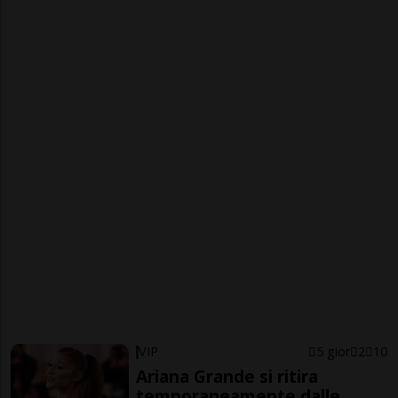
VIP
5 gior
2
10
Ariana Grande si ritira
temporaneamente dalle