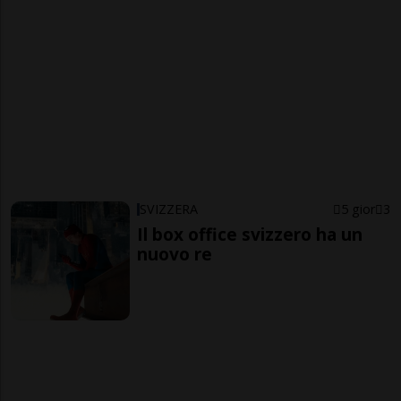
SVIZZERA
5 gior
3
Il box office svizzero ha un
nuovo re