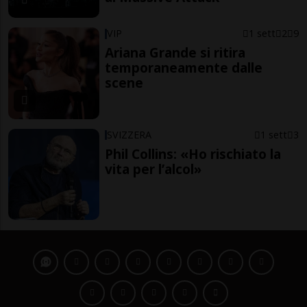
VIP
1 sett
2
9
Ariana Grande si ritira
temporaneamente dalle
scene
SVIZZERA
1 sett
3
Phil Collins: «Ho rischiato la
vita per l’alcol»