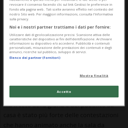
revocare il consenso facendo clic sul link Gestisci le preferenze in
paesi già mesi fa e ha innescato una serie
fondo alla pagina web.. Tali scelte avranno effetto nel contesto del
nostro Sito web. Per maggiori informazioni, consulta l'Informativa
di eventi di protesta che punteggeranno
sulla privacy.
Noi e i nostri partner trattiamo i dati per fornire:
l'intera settimana.
Utilizzare dati di geolocalizzazione precisi. Scansione attiva delle
caratteristiche del dispositivo ai fini dell’identificazione. Archiviare
informazioni su dispositivo e/o accedervi. Pubblicità e contenuti
personalizzati, misurazione delle prestazioni dei contenuti e degli
EUROVISION SONG
annunci, ricerche sul pubblico, sviluppo di servizi.
CONTEST
Elenco dei partner (fornitori)
Annunciate varie
proteste anti-
Mostra finalità
Israele
Accetto
Ma il voto della giuria e del pubblico da
casa è stato più forte delle contestazioni
che hanno animato anche la sala da