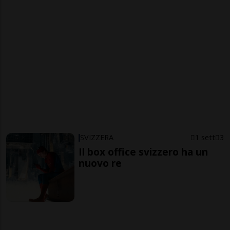
SVIZZERA
1 sett
3
Il box office svizzero ha un
nuovo re