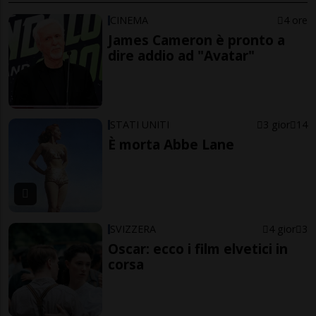
CINEMA
4 ore
James Cameron è pronto a
dire addio ad "Avatar"
STATI UNITI
3 gior
14
È morta Abbe Lane
SVIZZERA
4 gior
3
Oscar: ecco i film elvetici in
corsa