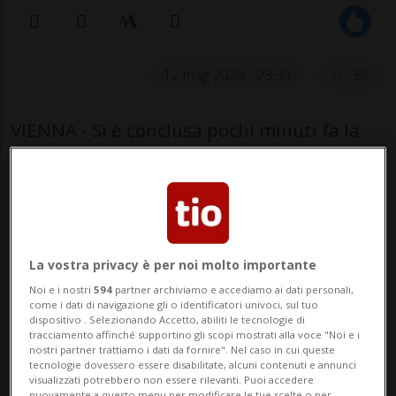
12 mag 2026 - 23:30
36
VIENNA - Si è conclusa pochi minuti fa la
prima semifinale dell'Eurovision Song
Contest 2026. I riflettori erano puntati,
oltre che su due dei grandi favoriti per la
vittoria (Finlandia e Grecia, che sono
La vostra privacy è per noi molto importante
passati senza problemi) anche su Israele.
Noi e i nostri
594
partner archiviamo e accediamo ai dati personali,
come i dati di navigazione gli o identificatori univoci, sul tuo
dispositivo . Selezionando Accetto, abiliti le tecnologie di
La presenza del rappresentante
tracciamento affinché supportino gli scopi mostrati alla voce "Noi e i
nostri partner trattiamo i dati da fornire". Nel caso in cui queste
israeliano, ovvero Noam Bettan con
tecnologie dovessero essere disabilitate, alcuni contenuti e annunci
visualizzati potrebbero non essere rilevanti. Puoi accedere
"Michelle", ha provocato la rinuncia di vari
nuovamente a questo menu per modificare le tue scelte o per