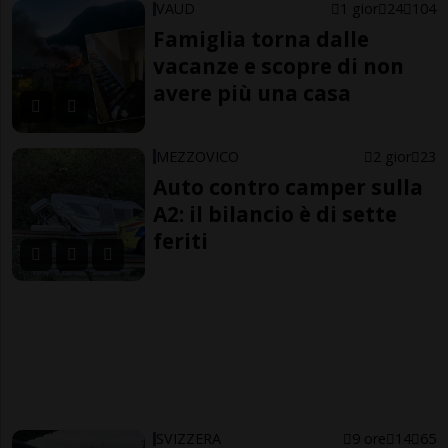
VAUD
1 gior
24
104
Famiglia torna dalle
vacanze e scopre di non
avere più una casa
MEZZOVICO
2 gior
23
Auto contro camper sulla
A2: il bilancio è di sette
feriti
SVIZZERA
9 ore
14
65