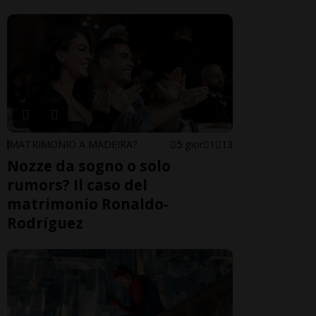
MATRIMONIO A MADEIRA?
5 gior
1
13
Nozze da sogno o solo
rumors? Il caso del
matrimonio Ronaldo-
Rodríguez