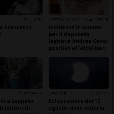
2 gior
19
MEZZOVICO-VIRA
2 ore
75
170
o Francesco
Incidente in scooter
i
per il deputato
leghista Andrea Censi:
positivo all’alcol test
1 gior
46
81
CANTONE
2 gior
13
lli a tappeto
Eclissi solare del 12
tributori di
agosto: dove vederla