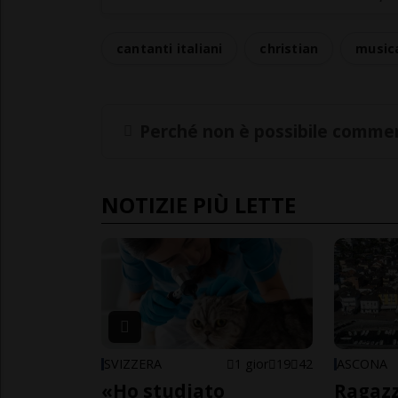
cantanti italiani
christian
musica
Perché non è possibile commen
NOTIZIE PIÙ LETTE
SVIZZERA
1 gior
19
42
ASCONA
«Ho studiato
Ragazz