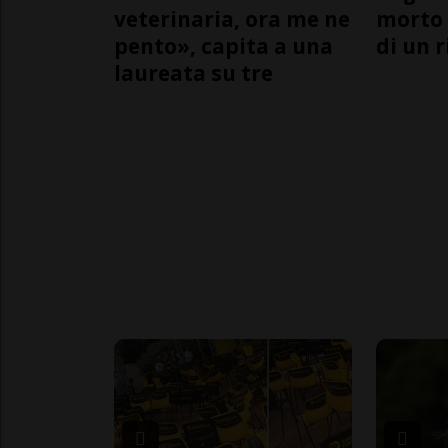
veterinaria, ora me ne
morto 
pento», capita a una
di un 
laureata su tre