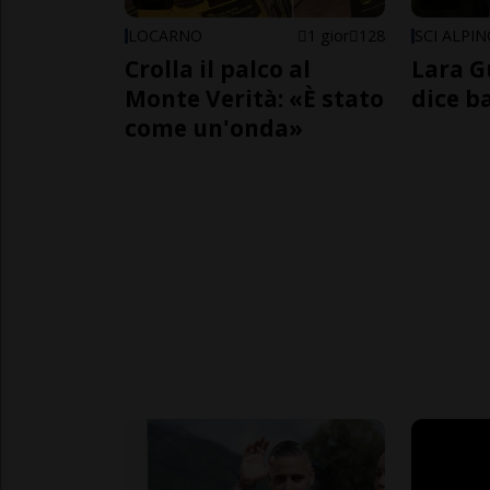
LOCARNO
1 gior
128
SCI ALPI
Crolla il palco al
Lara G
Monte Verità: «È stato
dice b
come un'onda»