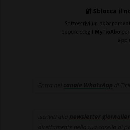
🔐 Sblocca il n
Sottoscrivi un abbonamen
oppure scegli
MyTioAbo
per 
app 
Entra nel
canale WhatsApp
di Tic
Iscriviti alla
newsletter giornalier
direttamente nella tua casella di p