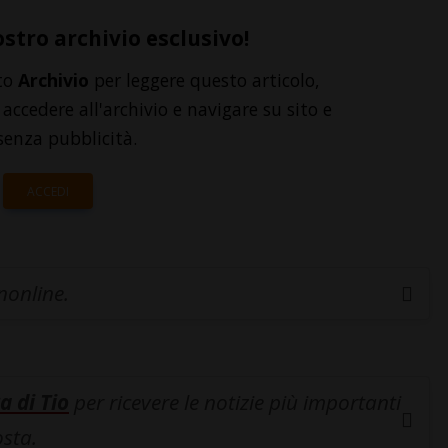
ostro archivio esclusivo!
to
Archivio
per leggere questo articolo,
accedere all'archivio e navigare su sito e
senza pubblicità.
ACCEDI
inonline.
a di Tio
per ricevere le notizie più importanti
osta.