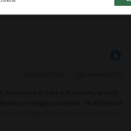
26 set 2025 - 10:46
Aggiornamento 15:10
n, il cantante di Cara e di Daniela, la voce
do del suo maggior successo - fu definita la
per i modi eleganti e lo stile romantico.Era