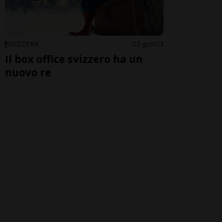
SVIZZERA
5 gior
3
Il box office svizzero ha un
nuovo re