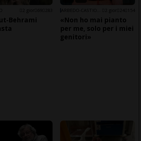
NO
2 gior
69
283
ARBEDO-CASTIONE
2 gior
24
154
ut-Behrami
«Non ho mai pianto
asta
per me, solo per i miei
genitori»