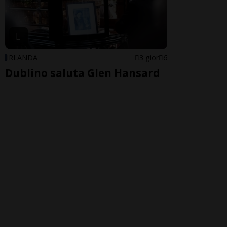
IRLANDA
3 gior
6
Dublino saluta Glen Hansard