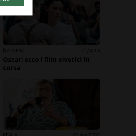
SVIZZERA
1 gior
3
Oscar: ecco i film elvetici in
corsa
ITALIA
2 gior
2
20