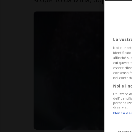
La vostr
Noi e i nost
identificato
affinché sup
cui queste 
essere rile
consenso fac
nel contest
Noi e i n
Utilizzare d
dell’identif
personalizz
di servizi.
Elenco dei
Mostra