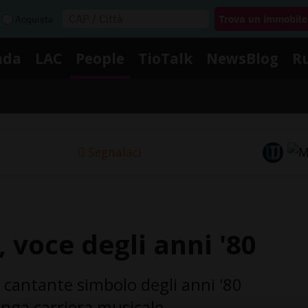
Acquista
nda
LAC
People
TioTalk
NewsBlog
R
Segnalaci
, voce degli anni '80
, cantante simbolo degli anni '80
nga carriera musicale.