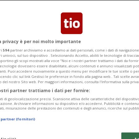
a privacy è per noi molto importante
ri
594
partner archiviamo e accediamo ai dati personali, come i dati di navigazione 
ri univoci, sul tuo dispositivo . Selezionando Accetto, abiliti le tecnologie di tracc
portino gli scopi mostrati alla voce "Noi e i nostri partner trattiamo i dati da fornir
tecnologie dovessero essere disabilitate, alcuni contenuti e annunci visualizzati 
vanti. Puoi accedere nuovamente a questo menu per modificare le tue scelte o per
endo clic sul link Gestisci le preferenze in fondo alla pagina web.. Tali scelte avr
o del nostro Sito web. Per maggiori informazioni, consulta l'Informativa sulla priva
ostri partner trattiamo i dati per fornire:
ati di geolocalizzazione precisi. Scansione attiva delle caratteristiche del dispositivo 
icazione. Archiviare informazioni su dispositivo e/o accedervi. Pubblicità e contenu
ati, misurazione delle prestazioni dei contenuti e degli annunci, ricerche sul pubbl
 partner (fornitori)
 finalità
Ac