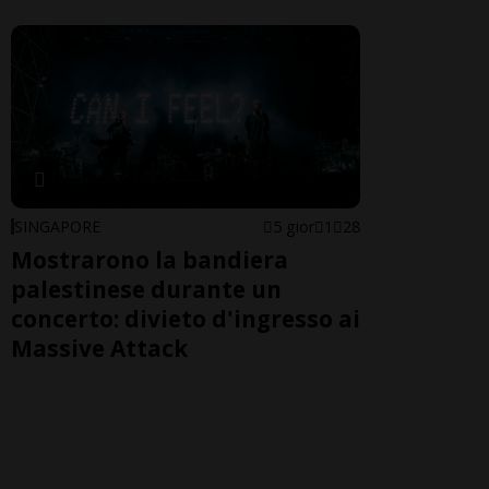
SINGAPORE
5 gior
1
28
Mostrarono la bandiera
palestinese durante un
concerto: divieto d'ingresso ai
Massive Attack