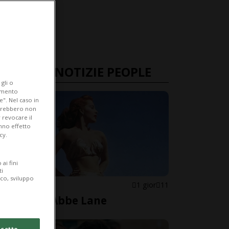
ULTIME NOTIZIE PEOPLE
gli o
iamento
e". Nel caso in
potrebbero non
 revocare il
anno effetto
cy.
ai fini
ti
ico, sviluppo
STATI UNITI
1 gior
11
È morta Abbe Lane
cetto