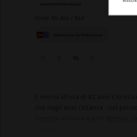
screenshotVideoSocial
Fonte Ats Ans / Red
elaborata da Redazione
È morto all'età di 82 anni Christia
che negli anni Ottanta - nel perio
risposta italiana a Julio Iglesias, 
ricovera...