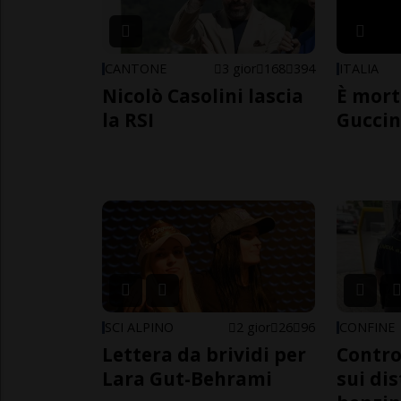
CANTONE
3 gior
168
394
ITALIA
Nicolò Casolini lascia
È mort
la RSI
Guccin
SCI ALPINO
2 gior
26
96
CONFINE
Lettera da brividi per
Contro
Lara Gut-Behrami
sui dis